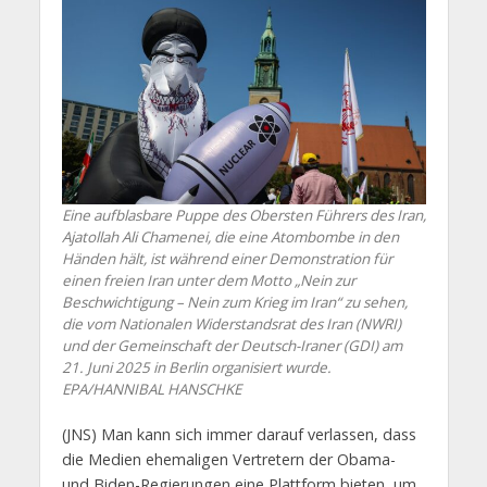
Eine aufblasbare Puppe des Obersten Führers des Iran,
Ajatollah Ali Chamenei, die eine Atombombe in den
Händen hält, ist während einer Demonstration für
einen freien Iran unter dem Motto „Nein zur
Beschwichtigung – Nein zum Krieg im Iran“ zu sehen,
die vom Nationalen Widerstandsrat des Iran (NWRI)
und der Gemeinschaft der Deutsch-Iraner (GDI) am
21. Juni 2025 in Berlin organisiert wurde.
EPA/HANNIBAL HANSCHKE
(JNS) Man kann sich immer darauf verlassen, dass
die Medien ehemaligen Vertretern der Obama-
und Biden-Regierungen eine Plattform bieten, um