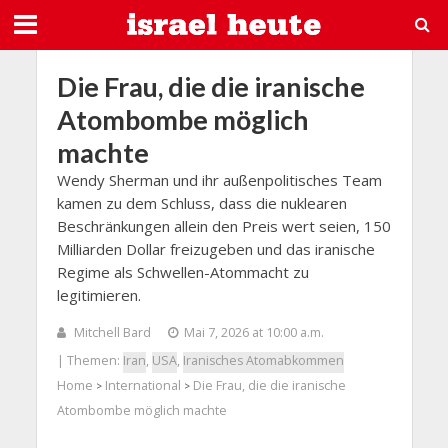
Die Frau, die die iranische
Atombombe möglich
machte
Wendy Sherman und ihr außenpolitisches Team
kamen zu dem Schluss, dass die nuklearen
Beschränkungen allein den Preis wert seien, 150
Milliarden Dollar freizugeben und das iranische
Regime als Schwellen-Atommacht zu
legitimieren.
Mitchell Bard
Mai 7, 2026 at 10:00 a.m.
| Themen:
Iran
,
USA
,
Iranisches Atomabkommen
Home
International
Die Frau, die die iranische
>
>
Atombombe möglich machte