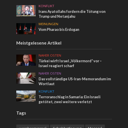
KONFLIKT
Irans Ayatollahs fordern die Tötung von
Trump und Netanjahu
MEINUNGEN
Vom Pharao bis Erdogan
Meistgelesene Artikel
NAHER OSTEN
Türkei wirft Israel „Völkermord“ vor –
Israel reagiert scharf
NAHER OSTEN
Das vollständige US-Iran-Memorandum im
Wortlaut
KONFLIKT
Terroranschlag in Samaria: Ein Israeli
getötet, zwei weitere verletzt
Tags