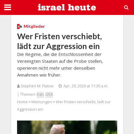
Mitglieder
Wer Fristen verschiebt,
lädt zur Aggression ein
Die Regime, die die Entschlossenheit der
Vereinigten Staaten auf die Probe stellen,
operieren nicht mehr unter denselben
Annahmen wie früher.
Stephen M. Flatow
Apr. 29, 2026 at 11:30 a.m.
| Themen:
Iran
,
USA
Home
Meinungen
Wer Fristen verschiebt, lädt zur
>
>
Aggression ein