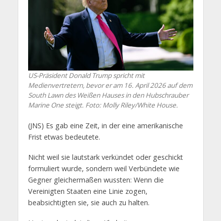
US-Präsident Donald Trump spricht mit
Medienvertretern, bevor er am 16. April 2026 auf dem
South Lawn des Weißen Hauses in den Hubschrauber
Marine One steigt. Foto: Molly Riley/White House.
(JNS) Es gab eine Zeit, in der eine amerikanische
Frist etwas bedeutete.
Nicht weil sie lautstark verkündet oder geschickt
formuliert wurde, sondern weil Verbündete wie
Gegner gleichermaßen wussten: Wenn die
Vereinigten Staaten eine Linie zogen,
beabsichtigten sie, sie auch zu halten.