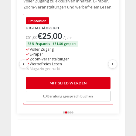
Voller Zugang zu exklusiven Inhalten, E-Paper,
Zoom-Veranstaltungen und werbefreiem Lesen.
🇩🇪 Deut
Empfohlen
DIGITAL JÄHRLICH
PRINT + D
€25,00
€63,
€51,00
/ Jahr
38% Ersparnis · €31,80 gespart
24% Erspar
Voller Zugang
Voller Z
E-Paper
E-Paper
Zoom-Veranstaltungen
Zoom-Ve
Werbefreies Lesen
Werbefre
Magazin gedruckt
Magazin 
1 Probem
MITGLIED WERDEN
Beratungsgespräch buchen
n