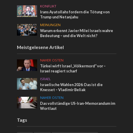
KONFLIKT
Irans Ayatollahs fordern die Tötung von
Trump und Netanjahu
MEINUNGEN
Warum erkennt Javier Milei Israels wahre
Bedeutung – und die Welt nicht?
Meistgelesene Artikel
NAHER OSTEN
Türkei wirft Israel „Völkermord“ vor –
Israel reagiert scharf
ISRAEL
Israelische Wahlen 2026: Das ist die
Knesset – Vladimir Beliak
NAHER OSTEN
Das vollständige US-Iran-Memorandum im
Wortlaut
Tags