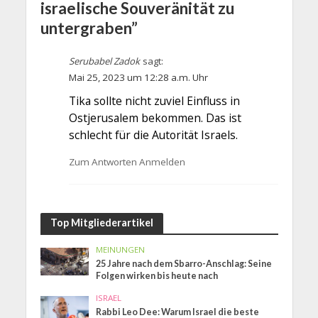
israelische Souveränität zu
untergraben”
Serubabel Zadok
sagt:
Mai 25, 2023 um 12:28 a.m. Uhr
Tika sollte nicht zuviel Einfluss in
Ostjerusalem bekommen. Das ist
schlecht für die Autorität Israels.
Zum Antworten Anmelden
Top Mitgliederartikel
MEINUNGEN
25 Jahre nach dem Sbarro-Anschlag: Seine
Folgen wirken bis heute nach
ISRAEL
Rabbi Leo Dee: Warum Israel die beste