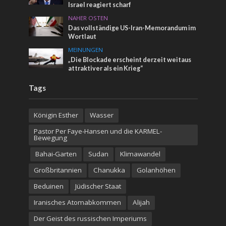
Israel reagiert scharf
NAHER OSTEN
Das vollständige US-Iran-Memorandum im
Wortlaut
MEINUNGEN
„Die Blockade erscheint derzeit weitaus
attraktiver als ein Krieg“
Tags
Königin Esther
Wasser
Pastor Per Faye-Hansen und die KARMEL-
Bewegung
Bahai-Garten
Sudan
Klimawandel
Großbritannien
Chanukka
Golanhöhen
Beduinen
Jüdischer Staat
Iranisches Atomabkommen
Alijah
Der Geist des russischen Imperiums