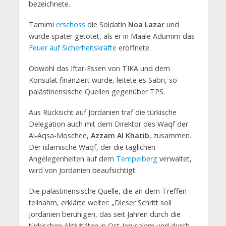
bezeichnete.
Tamimi
erschoss
die Soldatin
Noa Lazar
und
wurde später getötet, als er in Maale Adumim das
Feuer auf Sicherheitskräfte
eröffnete.
Obwohl das Iftar-Essen von TIKA und dem
Konsulat finanziert wurde, leitete es Sabri, so
palästinensische Quellen gegenüber TPS.
Aus Rücksicht auf Jordanien traf die türkische
Delegation auch mit dem Direktor des Waqf der
Al-Aqsa-Moschee,
Azzam Al Khatib
, zusammen.
Der islamische Waqf, der die täglichen
Angelegenheiten auf dem
Tempelberg
verwaltet,
wird von Jordanien beaufsichtigt.
Die palästinensische Quelle, die an dem Treffen
teilnahm, erklärte weiter: „Dieser Schritt soll
Jordanien beruhigen, das seit Jahren durch die
türkischen Aktivitäten in Ost-Jerusalem und durch