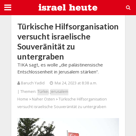
Türkische Hilfsorganisation
versucht israelische
Souveränität zu
untergraben
TIKA sagt, es wolle „die palästinensische
Entschlossenheit in Jerusalem stärken“.
Baruch Yadid
Mai 24, 2023 at 8:38 a.m.
| Themen:
Türkei
,
Jerusalem
Home
Naher Osten
Türkische Hilfsorganisation
>
>
versucht israelische Souveränität zu untergraben