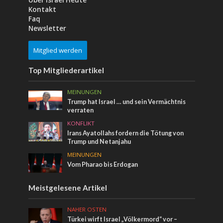
Über Israel Heute
Kontakt
Faq
Newsletter
Mitglied werden
Top Mitgliederartikel
MEINUNGEN
Trump hat Israel … und sein Vermächtnis
verraten
KONFLIKT
Irans Ayatollahs fordern die Tötung von
Trump und Netanjahu
MEINUNGEN
Vom Pharao bis Erdogan
Meistgelesene Artikel
NAHER OSTEN
Türkei wirft Israel „Völkermord“ vor –