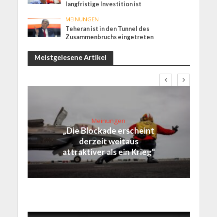
langfristige Investition ist
MEINUNGEN
Teheran ist in den Tunnel des
Zusammenbruchs eingetreten
Meistgelesene Artikel
Meinungen
„Die Blockade erscheint
derzeit weitaus
attraktiver als ein Krieg“