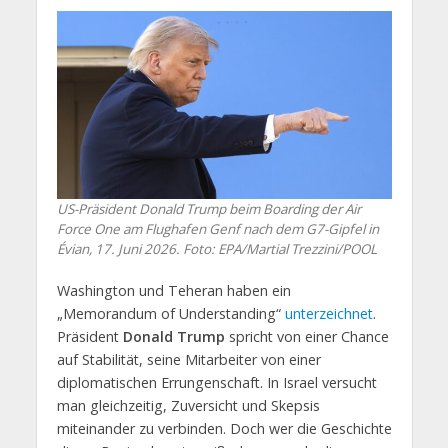
US-Präsident Donald Trump beim Boarding der Air
Force One am Flughafen Genf nach dem G7-Gipfel in
Évian, 17. Juni 2026. Foto: EPA/Martial Trezzini/POOL
Washington und Teheran haben ein
„Memorandum of Understanding“
unterzeichnet
.
Präsident
Donald Trump
spricht von einer Chance
auf Stabilität, seine Mitarbeiter von einer
diplomatischen Errungenschaft. In Israel versucht
man gleichzeitig, Zuversicht und Skepsis
miteinander zu verbinden. Doch wer die Geschichte