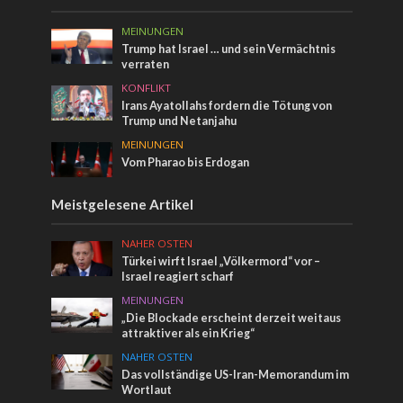
MEINUNGEN
Trump hat Israel … und sein Vermächtnis
verraten
KONFLIKT
Irans Ayatollahs fordern die Tötung von
Trump und Netanjahu
MEINUNGEN
Vom Pharao bis Erdogan
Meistgelesene Artikel
NAHER OSTEN
Türkei wirft Israel „Völkermord“ vor –
Israel reagiert scharf
MEINUNGEN
„Die Blockade erscheint derzeit weitaus
attraktiver als ein Krieg“
NAHER OSTEN
Das vollständige US-Iran-Memorandum im
Wortlaut