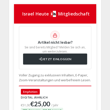
Israel Heute
Mitgliedschaft
Artikel nicht lesbar?
Sie sind bereits Mitglied? Melden Sie sich an,
um weiterzulesen.
JETZT EINLOGGEN
Voller Zugang zu exklusiven Inhalten, E-Paper,
Zoom-Veranstaltungen und werbefreiem Lesen.
🇩🇪 Deut
Empfohlen
DIGITAL JÄHRLICH
PRINT + D
€25,00
€63,
€51,00
/ Jahr