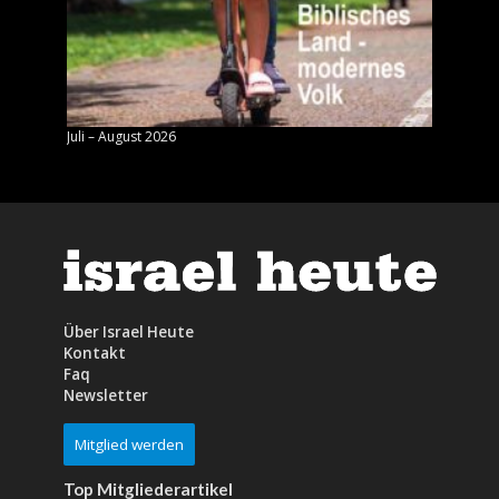
Juli – August 2026
Mai – J
Über Israel Heute
Kontakt
Faq
Newsletter
Mitglied werden
Top Mitgliederartikel