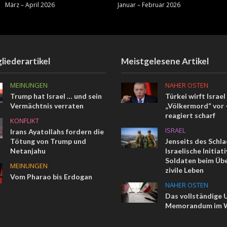
März – April 2026
Januar – Februar 2026
liederartikel
Meistgelesene Artikel
MEINUNGEN
NAHER OSTEN
Trump hat Israel … und sein
Türkei wirft Israel
Vermächtnis verraten
„Völkermord“ vor –
reagiert scharf
KONFLIKT
ISRAEL
Irans Ayatollahs fordern die
Tötung von Trump und
Jenseits des Schla
Netanjahu
Israelische Initiat
Soldaten beim Übe
MEINUNGEN
zivile Leben
Vom Pharao bis Erdogan
NAHER OSTEN
Das vollständige 
Memorandum im W