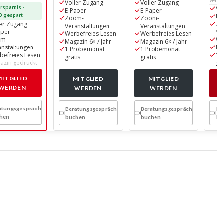
Ver
Voller Zugang
Voller Zugang
rsparnis ·
E-Paper
E-Paper
0 gespart
Zoom-
Zoom-
ler Zugang
Veranstaltungen
Veranstaltungen
aper
Werbefreies Lesen
Werbefreies Lesen
om-
Magazin 6× / Jahr
Magazin 6× / Jahr
anstaltungen
1 Probemonat
1 Probemonat
befreies Lesen
gratis
gratis
azin gedruckt
MITGLIED
MITGLIED
MITGLIED
WERDEN
WERDEN
WERDEN
atungsgespräch
Beratungsgespräch
Beratungsgespräch
hen
buchen
buchen