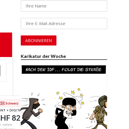
i
Karikatur der Woche
🇨🇭 Schweiz
INT + DIGITAL
HF 82
/ Jahr
l. höhere