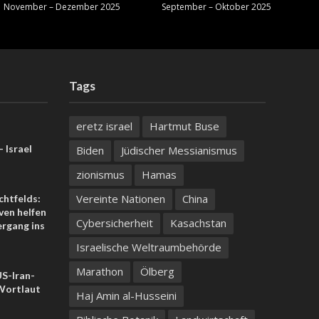
November – Dezember 2025
September – Oktober 2025
Tags
eretz israel
Hartmut Buse
 Israel
Biden
Jüdischer Messianismus
zionismus
Hamas
Vereinte Nationen
China
chtfelds:
iven helfen
Cybersicherheit
Kasachstan
rgang ins
Israelische Weltraumbehörde
Marathon
Ölberg
US-Iran-
ortlaut
Haj Amin al-Husseini