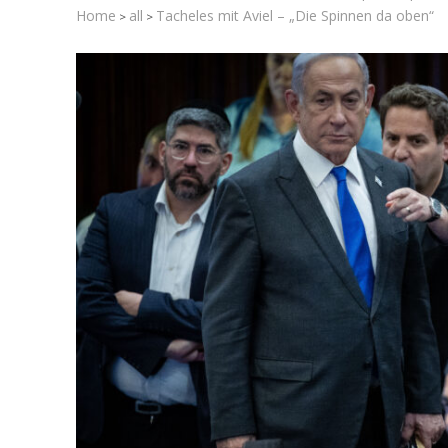
Home
all
Tacheles mit Aviel – „Die Spinnen da oben“
>
>
Israelische
die Knesse