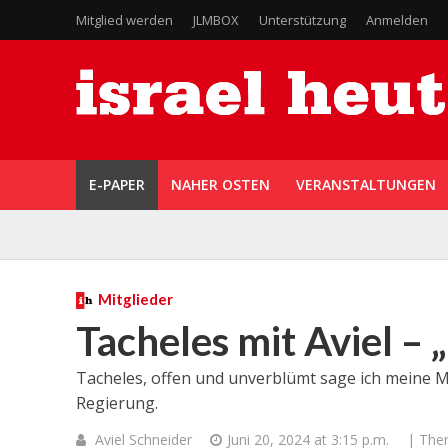
Mitglied werden
JLMBOX
Unterstützung
Anmelden
E-PAPER
NAHER OSTEN
VERANSTALTUNGEN
Mitglieder
Tacheles mit Aviel – 
Tacheles, offen und unverblümt sage ich meine Me
Regierung.
Aviel Schneider
Juni 20, 2024 at 3:15 p.m.
| The