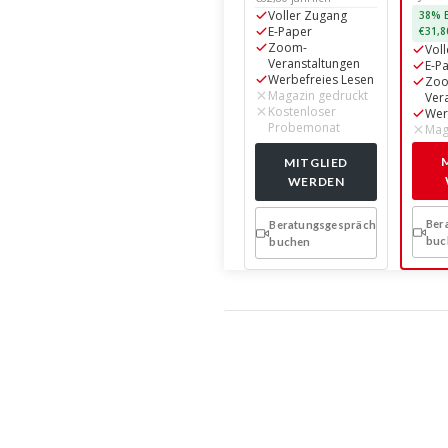
Voller Zugang
38% E
E-Paper
€31,8
Zoom-
Vol
Veranstaltungen
E-P
Werbefreies Lesen
Zo
Magazin gedruckt
Ver
Kostenloser
Wer
Probemonat
Mag
MITGLIED
WERDEN
Ber
Beratungsgespräch
buc
buchen