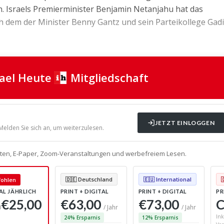
n. Israels Premierminister Benjamin Netanjahu hat das
ch dem der Minister Benny Gantz und sein Parteikollege Gad
rael Heute
Mitgliedschaft
JETZT EINLOGGEN
 Melden Sie sich an, um weiterzulesen.
alten, E-Paper, Zoom-Veranstaltungen und werbefreiem Lesen.
🇩🇪 Deutschland
🇪🇺 International
ohlen
AL JÄHRLICH
PRINT + DIGITAL
PRINT + DIGITAL
PR
€25,00
€63,00
€73,00
C
0
/ Jahr
/ Jahr
Ink
24% Ersparnis
12% Ersparnis