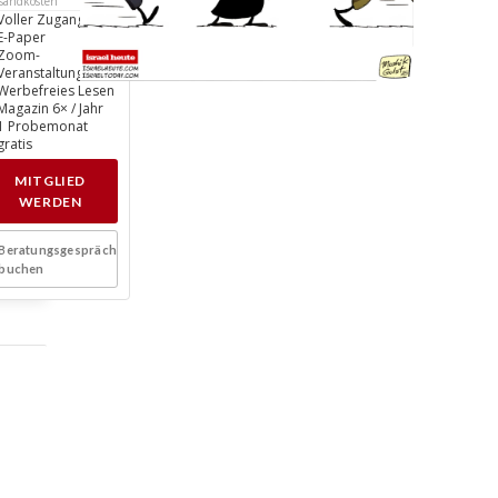
sandkosten
Voller Zugang
E-Paper
Zoom-
Veranstaltungen
Werbefreies Lesen
Magazin 6× / Jahr
1 Probemonat
gratis
MITGLIED
WERDEN
Beratungsgespräch
buchen