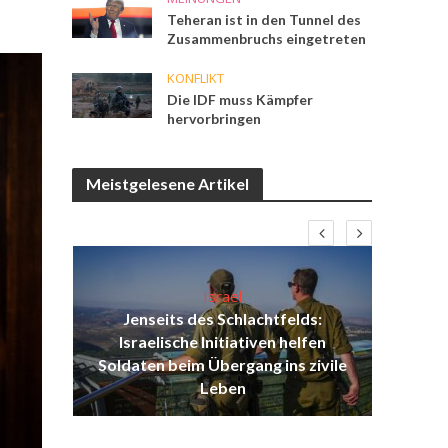
Teheran ist in den Tunnel des
Zusammenbruchs eingetreten
KONFLIKT
Die IDF muss Kämpfer
hervorbringen
Meistgelesene Artikel
Israel
Jenseits des Schlachtfelds:
ist
Israelische Initiativen helfen
Isr
ul
Soldaten beim Übergang ins zivile
d
Leben