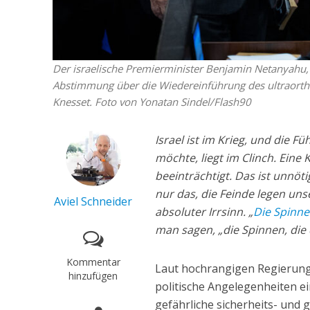
Der israelische Premierminister Benjamin Netanyahu,
Abstimmung über die Wiedereinführung des ultraorth
Knesset. Foto von Yonatan Sindel/Flash90
Israel ist im Krieg, und die 
möchte, liegt im Clinch. Eine
beeinträchtigt. Das ist unnöti
nur das, die Feinde legen un
Aviel Schneider
absoluter Irrsinn. „
Die Spinne
man sagen, „die Spinnen, die
Kommentar
Laut hochrangigen Regierungsq
hinzufügen
politische Angelegenheiten ein
gefährliche sicherheits- und g