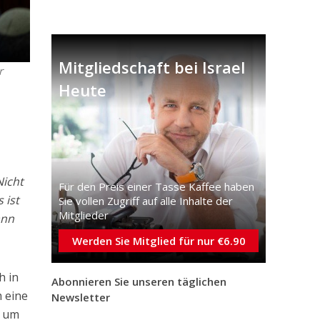
Mitgliedschaft bei Israel
r
Heute
Nicht
Für den Preis einer Tasse Kaffee haben
 ist
Sie vollen Zugriff auf alle Inhalte der
Mitglieder
ann
Werden Sie Mitglied für nur €6.90
h in
Abonnieren Sie unseren täglichen
m eine
Newsletter
, um