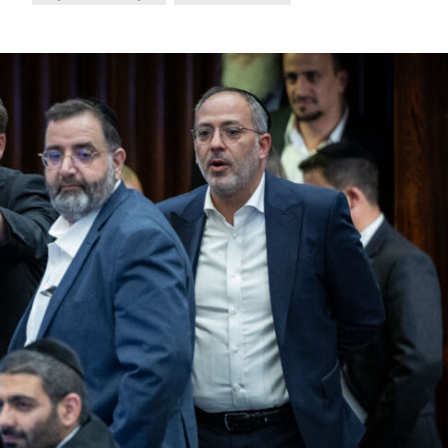
Israel
Israel
 Wahlen 2026: Das ist
Israelische Wahlen 2026: Das 
t – Vladimir Beliak
die Knesset – Moshe Abutb