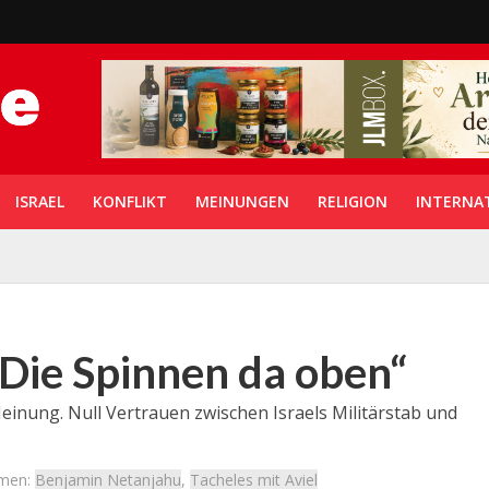
ISRAEL
KONFLIKT
MEINUNGEN
RELIGION
INTERNA
„Die Spinnen da oben“
inung. Null Vertrauen zwischen Israels Militärstab und
men:
Benjamin Netanjahu
,
Tacheles mit Aviel