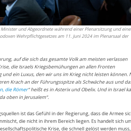
 Minister und Abgeordnete während einer Plenarsitzung und eine
odoxen Wehrpflichtgesetzes am 11. Juni 2024 im Plenarsaal der
Führung, auf die sich das gesamte Volk am meisten verlassen
 Krise, die Israels Kriegsbemühungen an allen Fronten
g und ein Luxus, den wir uns im Krieg nicht leisten können. 
seren Krach an der Führungsspitze als Schwäche aus und das
n, die Römer
“ heißt es in Asterix und Obelix. Und in Israel k
 da oben in Jerusalem“.
uellen ist das Gefühl in der Regierung, dass die Armee sic
mischt, die nicht in ihrem Bereich liegen. Es handelt sich u
esellschaftspolitische Krise, die schnell gelöst werden muss