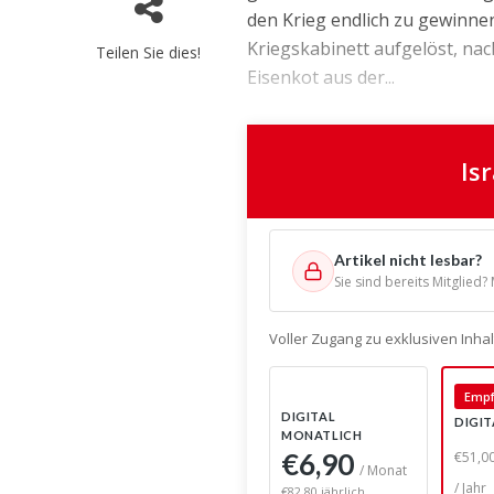
den Krieg endlich zu gewinne
Kriegskabinett aufgelöst, na
Teilen Sie dies!
Eisenkot aus der...
Is
Artikel nicht lesbar?
Sie sind bereits Mitglied?
Voller Zugang zu exklusiven Inh
Empf
DIGITAL
DIGIT
MONATLICH
€6,90
€51,0
/ Monat
/ Jahr
€82,80 jährlich