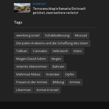
KONFLIKT
Terroranschlag in Samaria: Ein Israeli
getötet, zwei weitere verletzt
Tags
weinberg israel
Schabbatlesung
Mossad
Die Juden Arabiens und die Schaffung des Islam
Taliban
Cannabis
Hebräisch
Islam
Magen David Adom
Negev
Artemis Abkommen
Bahrain
Mahmud Abbas
Aramäer
Opfer
Frauen in der Armee
Bildung
Armee
Liberman
Armut in Israel