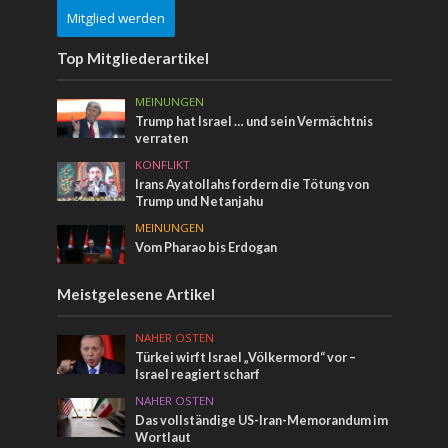
Mitglied werden
Top Mitgliederartikel
MEINUNGEN
Trump hat Israel … und sein Vermächtnis
verraten
KONFLIKT
Irans Ayatollahs fordern die Tötung von
Trump und Netanjahu
MEINUNGEN
Vom Pharao bis Erdogan
Meistgelesene Artikel
NAHER OSTEN
Türkei wirft Israel „Völkermord“ vor –
Israel reagiert scharf
NAHER OSTEN
Das vollständige US-Iran-Memorandum im
Wortlaut