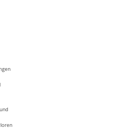
ungen
1
d
 und
rloren