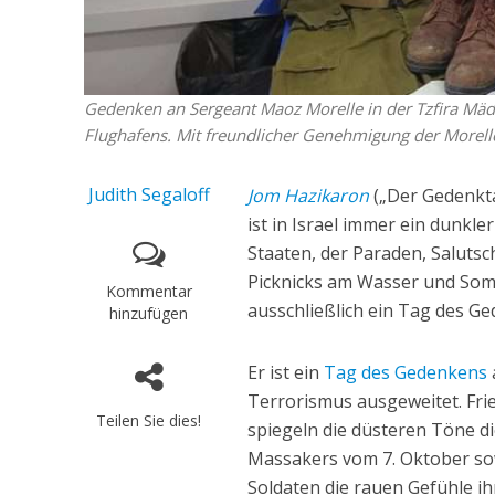
Gedenken an Sergeant Maoz Morelle in der Tzfira Mäd
Flughafens. Mit freundlicher Genehmigung der Morelle
Judith Segaloff
Jom Hazikaron
(„Der Gedenkta
ist in Israel immer ein dunkl
Staaten, der Paraden, Salutsc
Picknicks am Wasser und Som
Kommentar
ausschließlich ein Tag des G
hinzufügen
Er ist ein
Tag des Gedenkens
Terrorismus ausgeweitet. Fri
Teilen Sie dies!
spiegeln die düsteren Töne 
Massakers vom 7. Oktober so
Soldaten die rauen Gefühle i