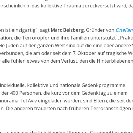
hrscheinlich in das kollektive Trauma zurückversetzt wird, d
 ist einzigartig“, sagt
Marc Belzberg
, Gründer von
OneFam
tion, die Terroropfer und ihre Familien unterstützt. „Prakt
iele Juden auf der ganzen Welt sind auf die eine oder andere
verbunden, die am oder seit dem 7. Oktober auf tragische W
alle fühlen etwas von dem Verlust, den die Hinterbliebene
individuelle, kollektive und nationale Gedenkprogramme
te der 400 Personen, die kurz vor dem Gedenktag zu einem
norama Tel Aviv eingeladen wurden, sind Eltern, die seit de
en. Die anderen trauerten nach früheren Terroranschlägen
en an gemeinschaftsbildenden Übungen, Gruppentherapien