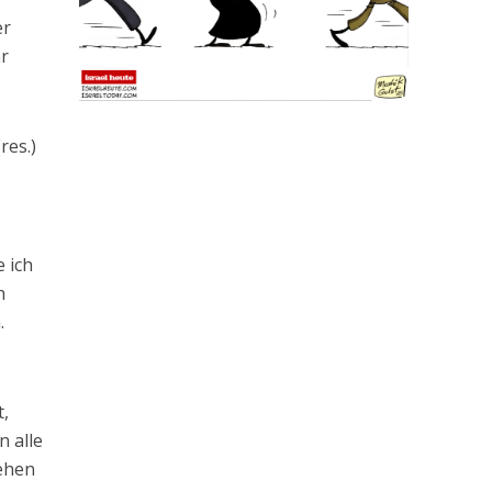
er
hr
res.)
 ich
h
.
t,
n alle
tehen