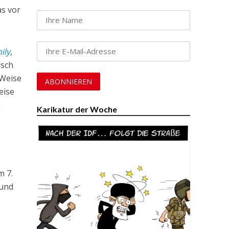
as vor
ily
,
isch
 Weise
eise
n
Karikatur der Woche
m 7.
 und
,