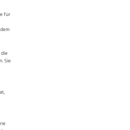
e für
,
n dem
 die
. Sie
at,
ene