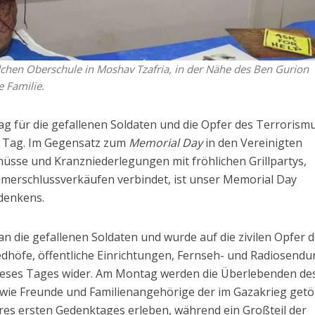
chen Oberschule in Moshav Tzafria, in der Nähe des Ben Gurion
 Familie.
g für die gefallenen Soldaten und die Opfer des Terrorismu
er Tag. Im Gegensatz zum
Memorial Day
in den Vereinigten
hüsse und Kranzniederlegungen mit fröhlichen Grillpartys,
merschlussverkäufen verbindet, ist unser Memorial Day
edenkens.
an die gefallenen Soldaten und wurde auf die zivilen Opfer 
edhöfe, öffentliche Einrichtungen, Fernseh- und Radiosend
dieses Tages wider. Am Montag werden die Überlebenden de
wie Freunde und Familienangehörige der im Gazakrieg getö
hres ersten Gedenktages erleben, während ein Großteil der