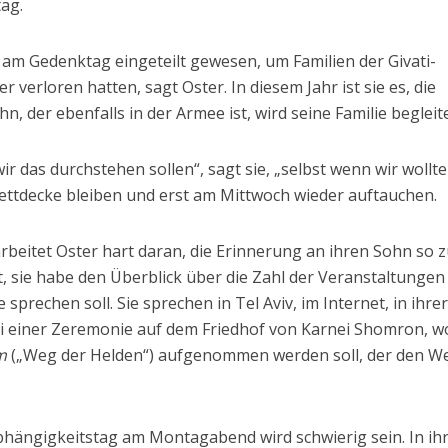
tag.
ai am Gedenktag eingeteilt gewesen, um Familien der Givati-
r verloren hatten, sagt Oster. In diesem Jahr ist sie es, die
hn, der ebenfalls in der Armee ist, wird seine Familie begleit
r das durchstehen sollen“, sagt sie, „selbst wenn wir wollte
Bettdecke bleiben und erst am Mittwoch wieder auftauchen.
rbeitet Oster hart daran, die Erinnerung an ihren Sohn so 
t, sie habe den Überblick über die Zahl der Veranstaltungen
 sprechen soll. Sie sprechen in Tel Aviv, im Internet, in ihre
i einer Zeremonie auf dem Friedhof von Karnei Shomron, w
m
(„Weg der Helden“) aufgenommen werden soll, der den W
ängigkeitstag am Montagabend wird schwierig sein. In ih