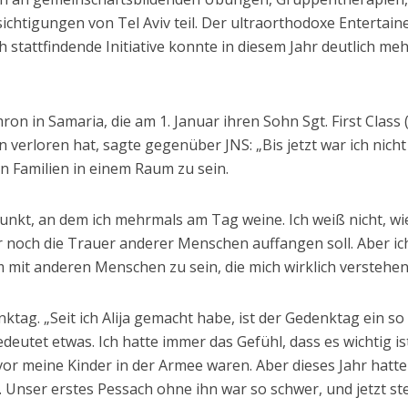
chtigungen von Tel Aviv teil. Der ultraorthodoxe Entertain
ich stattfindende Initiative konnte in diesem Jahr deutlich me
n in Samaria, die am 1. Januar ihren Sohn Sgt. First Class (
 verloren hat, sagte gegenüber JNS: „Bis jetzt war ich nicht
n Familien in einem Raum zu sein.
nkt, an dem ich mehrmals am Tag weine. Ich weiß nicht, wie
noch die Trauer anderer Menschen auffangen soll. Aber ic
 mit anderen Menschen zu sein, die mich wirklich verstehen
ktag. „Seit ich Alija gemacht habe, ist der Gedenktag ein so
bedeutet etwas. Ich hatte immer das Gefühl, dass es wichtig is
or meine Kinder in der Armee waren. Aber dieses Jahr hatte
 Unser erstes Pessach ohne ihn war so schwer, und jetzt s