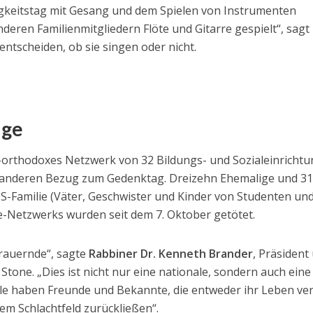
gkeitstag mit Gesang und dem Spielen von Instrumenten
deren Familienmitgliedern Flöte und Gitarre gespielt“, sagt
entscheiden, ob sie singen oder nicht.
ige
-orthodoxes Netzwerk von 32 Bildungs- und Sozialeinricht
 anderen Bezug zum Gedenktag. Dreizehn Ehemalige und 3
TS-Familie (Väter, Geschwister und Kinder von Studenten un
-Netzwerks wurden seit dem 7. Oktober getötet.
 Trauernde“, sagte
Rabbiner Dr. Kenneth Brander
, Präsident
tone. „Dies ist nicht nur eine nationale, sondern auch eine
alle haben Freunde und Bekannte, die entweder ihr Leben ve
m Schlachtfeld zurückließen“.