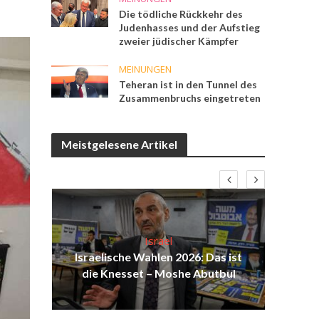
Die tödliche Rückkehr des
Judenhasses und der Aufstieg
zweier jüdischer Kämpfer
MEINUNGEN
Teheran ist in den Tunnel des
Zusammenbruchs eingetreten
Meistgelesene Artikel
Israel
ist
Israelische Wahlen 2026: Das ist
Is
ak
die Knesset – Moshe Abutbul