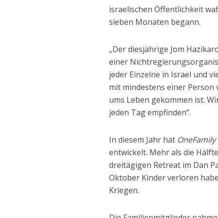
israelischen Öffentlichkeit wa
sieben Monaten begann.
„Der diesjährige Jom Hazikaron
einer Nichtregierungsorganisa
jeder Einzelne in Israel und v
mit mindestens einer Person 
ums Leben gekommen ist. Wir 
jeden Tag empfinden“.
In diesem Jahr hat
OneFamily
entwickelt. Mehr als die Hälf
dreitägigen Retreat im Dan Pa
Oktober Kinder verloren hab
Kriegen.
Die Familienmitglieder nahm