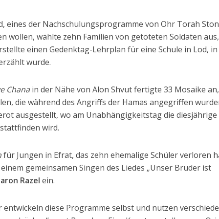
d, eines der Nachschulungsprogramme von Ohr Torah Ston
en wollen, wählte zehn Familien von getöteten Soldaten aus
erstellte einen Gedenktag-Lehrplan für eine Schule in Lod, i
erzählt wurde.
e Chana
in der Nähe von Alon Shvut fertigte 33 Mosaike an,
len, die während des Angriffs der Hamas angegriffen wurden
rot ausgestellt, wo am Unabhängigkeitstag die diesjährige
stattfinden wird.
m
für Jungen in Efrat, das zehn ehemalige Schüler verloren h
u einem gemeinsamen Singen des Liedes „Unser Bruder ist
aron Razel
ein.
r entwickeln diese Programme selbst und nutzen verschied