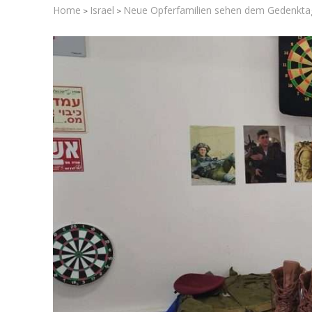
Home
Israel
Neue Opferfamilien sehen dem Gedenkta
>
>
Israel-Wahl
Knesset