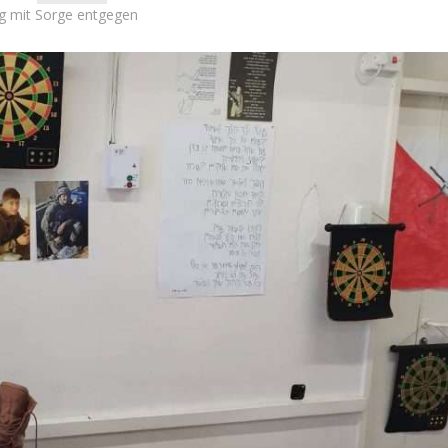
g mit Sorge entgegen
Israel
Israel
en 2026: Das ist die
Israelische Wahlen 2026: Das 
 – Debbie Biton
die Knesset – Vladimir Beli