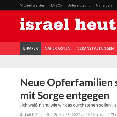
Mitglied werden
JLMBOX
Unterstützung
Anmelden
E-PAPER
NAHER OSTEN
VERANSTALTUNGEN
Neue Opferfamilien
mit Sorge entgegen
„Ich weiß nicht, wie wir das durchstehen sollen“,
Judith Segaloff
Mai 13, 2024 at 10:00 a.m.
| Th