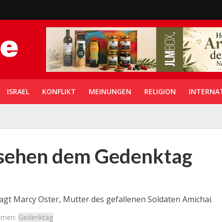
ISRAEL
KONFLIKT
MEINUNGEN
RELIGION
INTERNA
 sehen dem Gedenktag
 sagt Marcy Oster, Mutter des gefallenen Soldaten Amichai.
emen:
Gedenktag