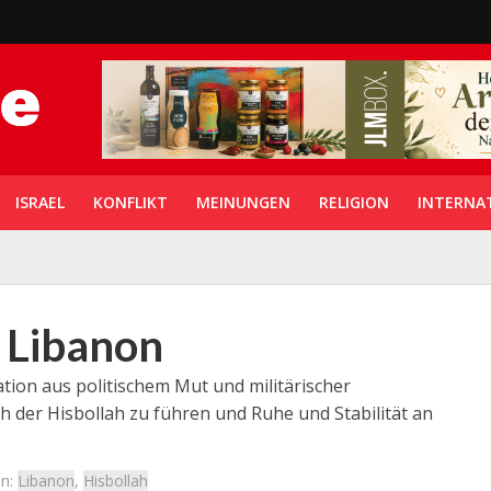
ISRAEL
KONFLIKT
MEINUNGEN
RELIGION
INTERNA
 Libanon
ation aus politischem Mut und militärischer
h der Hisbollah zu führen und Ruhe und Stabilität an
n:
Libanon
,
Hisbollah