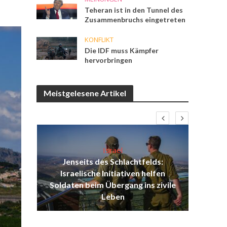
Teheran ist in den Tunnel des
Zusammenbruchs eingetreten
KONFLIKT
Die IDF muss Kämpfer
hervorbringen
Meistgelesene Artikel
Israel
Jenseits des Schlachtfelds:
ist
Israelische Initiativen helfen
Isr
ul
Soldaten beim Übergang ins zivile
d
Leben