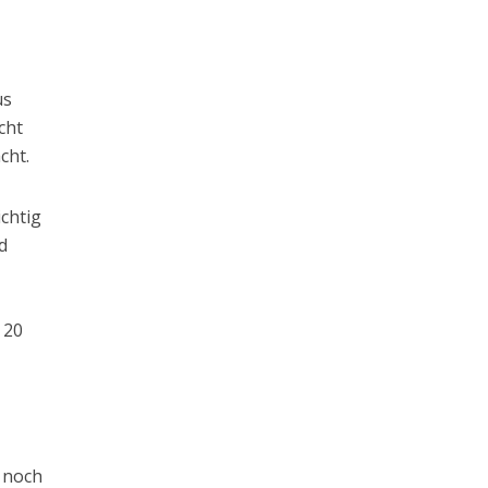
us
cht
cht.
ichtig
d
n 20
 noch