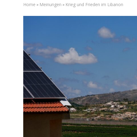
Home
Meinungen
Krieg und Frieden im Libanon
>
>
Israelische
die Knesse