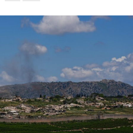
Israel
Israel
 Wahlen 2026: Das ist
Israelische Wahlen 2026: Das 
t – Vladimir Beliak
die Knesset – Moshe Abutb