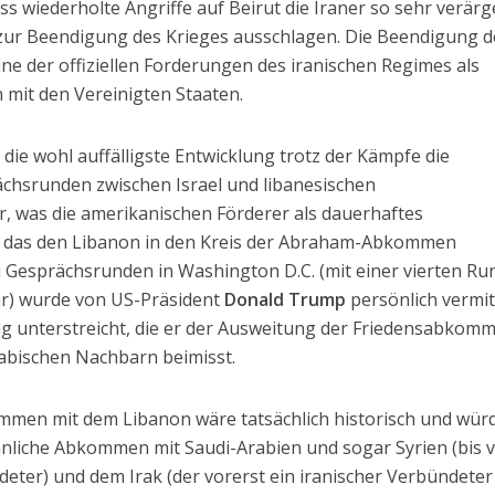
ss wiederholte Angriffe auf Beirut die Iraner so sehr verär
 zur Beendigung des Krieges ausschlagen. Die Beendigung d
ne der offiziellen Forderungen des iranischen Regimes als
mit den Vereinigten Staaten.
die wohl auffälligste Entwicklung trotz der Kämpfe die
chsrunden zwischen Israel und libanesischen
, was die amerikanischen Förderer als dauerhaftes
 das den Libanon in den Kreis der Abraham-Abkommen
ei Gesprächsrunden in Washington D.C. (mit einer vierten Ru
war) wurde von US-Präsident
Donald Trump
persönlich vermitt
g unterstreicht, die er der Ausweitung der Friedensabkom
rabischen Nachbarn beimisst.
ommen mit dem Libanon wäre tatsächlich historisch und wür
hnliche Abkommen mit Saudi-Arabien und sogar Syrien (bis 
eter) und dem Irak (der vorerst ein iranischer Verbündeter