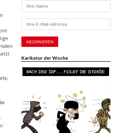
em
ront
tige
nialen
setzt
Karikatur der Woche
tte,
die
s
er