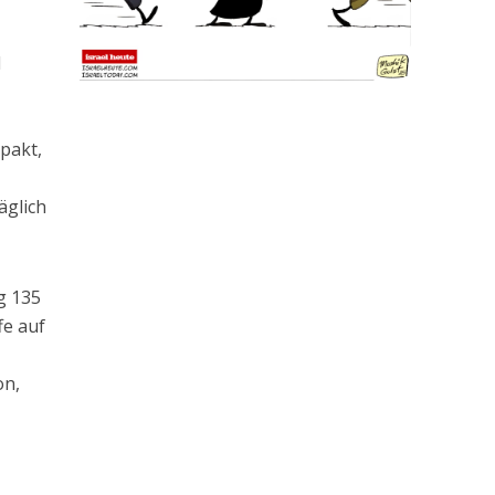
l
pakt,
äglich
g 135
fe auf
on,