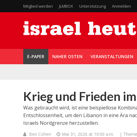
Mitglied werden
JLMBOX
Unterstützung
Anmelden
E-PAPER
NAHER OSTEN
VERANSTALTUNGEN
Krieg und Frieden im
Was gebraucht wird, ist eine beispiellose Kombin
Entschlossenheit, um den Libanon in eine Ära nac
Israels Nordgrenze herzustellen.
Ben Cohen
Mai 31, 2026 at 10:00 a.m.
| Theme