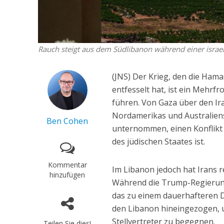
Rauch steigt aus dem Südlibanon während einer israeli
(JNS) Der Krieg, den die Ham
entfesselt hat, ist ein Mehr
führen. Von Gaza über den Ir
Nordamerikas und Australiens
Ben Cohen
unternommen, einen Konflikt z
des jüdischen Staates ist.
Kommentar
Im Libanon jedoch hat Irans 
hinzufügen
Während die Trump-Regierung
das zu einem dauerhafteren De
den Libanon hineingezogen, 
Stellvertreter zu begegnen.
Teilen Sie dies!