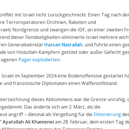
onflikt mit Israel nicht zurückgeschreckt. Einen Tag nach d
hre Terroroperatoren Drohnen, Raketen und
raels Nordgrenze und zwangen die IDF, an einer zweiten F
nd dieser Feindseligkeiten eliminierte Israel mehrere wich
hren Generalsekretär
Hassan Nasrallah
, und führte einen ge
nde von Hisbollah-Kämpfern getötet oder außer Gefecht ge
tragenen
Pager explodierten
.
srael im September 2024 eine Bodenoffensive gestartet ha
e und französische Diplomaten einen Waffenstillstand.
Unterzeichnung dieses Abkommens war die Grenze unruhig, 
ngedämmt. Das änderte sich am 2. März, als die
eut angriff – diesmal als Vergeltung für die
Eliminierung
de
s“
Ayatollah Ali Khamenei
am 28. Februar, dem ersten Tag d