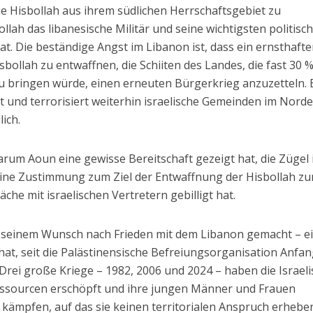
die Hisbollah aus ihrem südlichen Herrschaftsgebiet zu
llah das libanesische Militär und seine wichtigsten politisc
t. Die beständige Angst im Libanon ist, dass ein ernsthafte
sbollah zu entwaffnen, die Schiiten des Landes, die fast 30 
bringen würde, einen erneuten Bürgerkrieg anzuzetteln. B
t und terrorisiert weiterhin israelische Gemeinden im Norden
lich.
warum Aoun eine gewisse Bereitschaft gezeigt hat, die Zügel 
ine Zustimmung zum Ziel der Entwaffnung der Hisbollah z
he mit israelischen Vertretern gebilligt hat.
us seinem Wunsch nach Frieden mit dem Libanon gemacht – 
t hat, seit die Palästinensische Befreiungsorganisation Anfan
 Drei große Kriege – 1982, 2006 und 2024 – haben die Israeli
essourcen erschöpft und ihre jungen Männer und Frauen
kämpfen, auf das sie keinen territorialen Anspruch erhebe