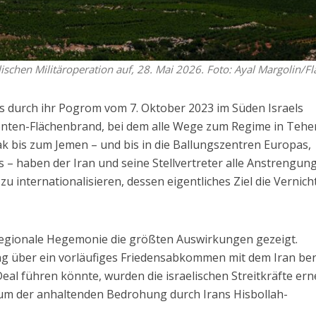
schen Militäroperation auf, 28. Mai 2026. Foto: Ayal Margolin/Fl
as durch ihr Pogrom vom 7. Oktober 2023 im Süden Israels
fronten-Flächenbrand, bei dem alle Wege zum Regime in Tehe
ak bis zum Jemen – und bis in die Ballungszentren Europas,
 – haben der Iran und seine Stellvertreter alle Anstrengun
u internationalisieren, dessen eigentliches Ziel die Vernic
regionale Hegemonie die größten Auswirkungen gezeigt.
 über ein vorläufiges Friedensabkommen mit dem Iran ber
al führen könnte, wurden die israelischen Streitkräfte ern
um der anhaltenden Bedrohung durch Irans Hisbollah-