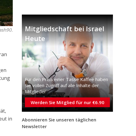
Mitgliedschaft bei Israel
ash90.
Heute
ran
gen
htung
Für den Preis einer Tasse Kaffee haben
Sie vollen Zugriff auf alle Inhalte der
Mitglieder
Werden Sie Mitglied für nur €6.90
ät,
eut in
Abonnieren Sie unseren täglichen
Newsletter