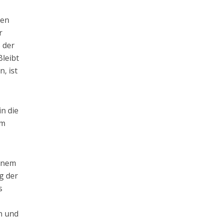
hen
r
% der
leibt
, ist
in die
um
einem
g der
s
n und