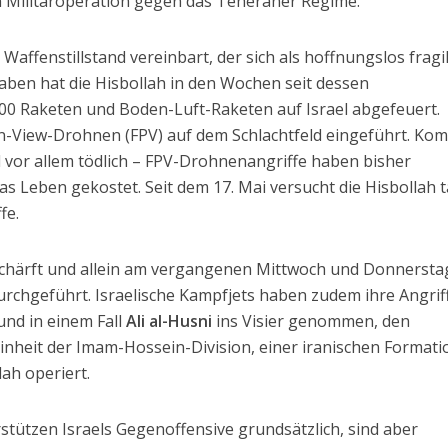
 Militäroperation gegen das Teheraner Regime.
 Waffenstillstand vereinbart, der sich als hoffnungslos fragi
aben hat die Hisbollah in den Wochen seit dessen
0 Raketen und Boden-Luft-Raketen auf Israel abgefeuert.
n-View-Drohnen (FPV) auf dem Schlachtfeld eingeführt. Kom
nd vor allem tödlich – FPV-Drohnenangriffe haben bisher
s Leben gekostet. Seit dem 17. Mai versucht die Hisbollah t
fe.
rschärft und allein am vergangenen Mittwoch und Donnersta
durchgeführt. Israelische Kampfjets haben zudem ihre Angrif
nd in einem Fall
Ali al-Husni
ins Visier genommen, den
heit der Imam-Hossein-Division, einer iranischen Formati
ah operiert.
stützen Israels Gegenoffensive grundsätzlich, sind aber