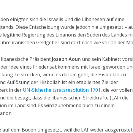
den einigten sich die Israelis und die Libanesen auf eine
stands. Diese Entscheidung wurde jedoch nie umgesetzt – a
ie legitime Regierung des Libanons den Süden des Landes ni
d ihre iranischen Geldgeber sind dort nach wie vor an der Ma
 libanesische Präsident
Joseph Aoun
und sein Kabinett vors
der Idee eines Friedensabkommens mit Israel geworden un
ckung zu strecken, wenn es darum geht, die Hisbollah zu
nd Auflösung der Hisbollah ist ein etabliertes Ziel der
kert in der
UN-Sicherheitsratsresolution 1701
, die vor volle
d die besagt, dass die libanesischen Streitkräfte (LAF) die
ation im Land sind. Es wird zunehmend auch zu einem
banon.
e auf dem Boden umgesetzt, weil die LAF weder ausgerüstet