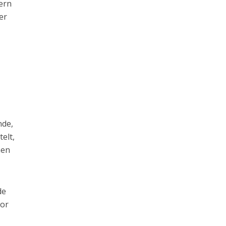
gern
er
nde,
elt,
men
de
vor