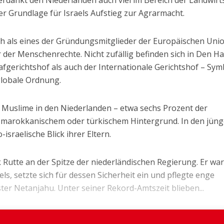
r Grundlage für Israels Aufstieg zur Agrarmacht.
ch als eines der Gründungsmitglieder der Europäischen Uni
r der Menschenrechte. Nicht zufällig befinden sich in Den H
afgerichtshof als auch der Internationale Gerichtshof – Sym
globale Ordnung.
n Muslime in den Niederlanden – etwa sechs Prozent der
 marokkanischem oder türkischem Hintergrund. In den jün
israelische Blick ihrer Eltern.
Rutte an der Spitze der niederländischen Regierung. Er war
s, setzte sich für dessen Sicherheit ein und pflegte enge
er Netanjahu. Unter seiner Rekord-Amtszeit blieben...