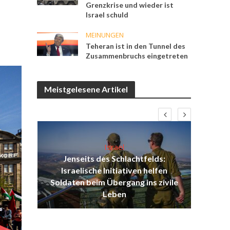
Grenzkrise und wieder ist
Israel schuld
MEINUNGEN
Teheran ist in den Tunnel des
Zusammenbruchs eingetreten
Meistgelesene Artikel
Israel
Jenseits des Schlachtfelds:
ist
Israelische Initiativen helfen
Isr
ul
Soldaten beim Übergang ins zivile
d
Leben