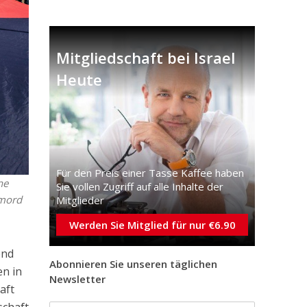
Mitgliedschaft bei Israel
Heute
Für den Preis einer Tasse Kaffee haben
ne
Sie vollen Zugriff auf alle Inhalte der
rmord
Mitglieder
Werden Sie Mitglied für nur €6.90
end
Abonnieren Sie unseren täglichen
en in
Newsletter
aft
schaft