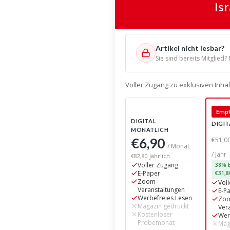
Is
Artikel nicht lesbar?
Sie sind bereits Mitglied?
Voller Zugang zu exklusiven Inh
Empf
DIGITAL
DIGIT
MONATLICH
€6,90
€51,0
/ Monat
/ Jahr
€82,80 jährlich
Voller Zugang
38% E
E-Paper
€31,8
Zoom-
Vol
Veranstaltungen
E-P
Werbefreies Lesen
Zo
Magazin gedruckt
Ver
Kostenloser
Wer
Probemonat
Mag