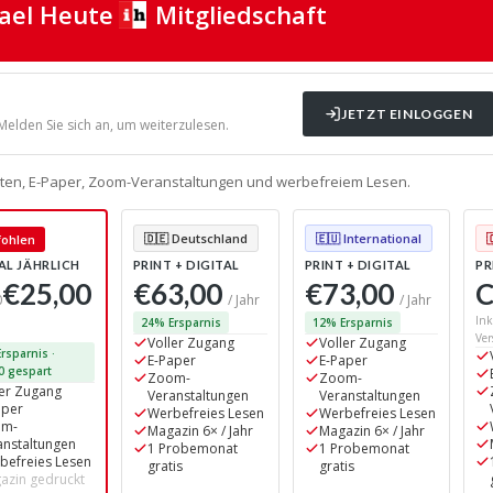
rael Heute
Mitgliedschaft
JETZT EINLOGGEN
 Melden Sie sich an, um weiterzulesen.
alten, E-Paper, Zoom-Veranstaltungen und werbefreiem Lesen.
🇩🇪 Deutschland
🇪🇺 International
ohlen
AL JÄHRLICH
PRINT + DIGITAL
PRINT + DIGITAL
PR
€25,00
€63,00
€73,00
C
0
/ Jahr
/ Jahr
Ink
24% Ersparnis
12% Ersparnis
Ver
Voller Zugang
Voller Zugang
rsparnis ·
E-Paper
E-Paper
0 gespart
Zoom-
Zoom-
ler Zugang
Veranstaltungen
Veranstaltungen
aper
Werbefreies Lesen
Werbefreies Lesen
om-
Magazin 6× / Jahr
Magazin 6× / Jahr
anstaltungen
1 Probemonat
1 Probemonat
befreies Lesen
gratis
gratis
azin gedruckt