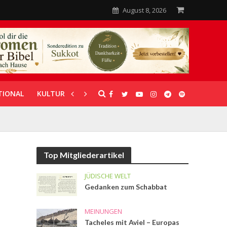
August 8, 2026
TIONAL
KULTUR
UNTERSTÜTZUNG
Top Mitgliederartikel
JÜDISCHE WELT
Gedanken zum Schabbat
MEINUNGEN
Tacheles mit Aviel – Europas