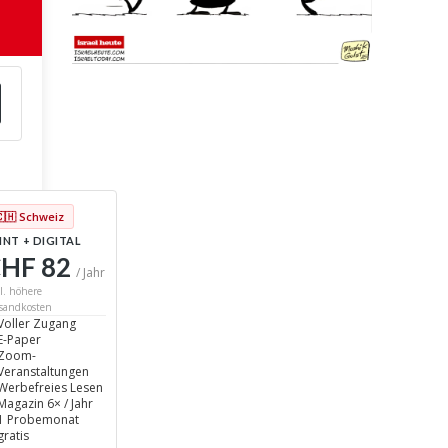
🇨🇭 Schweiz
INT + DIGITAL
HF 82
/ Jahr
l. höhere
sandkosten
Voller Zugang
E-Paper
Zoom-
Veranstaltungen
Werbefreies Lesen
Magazin 6× / Jahr
1 Probemonat
gratis