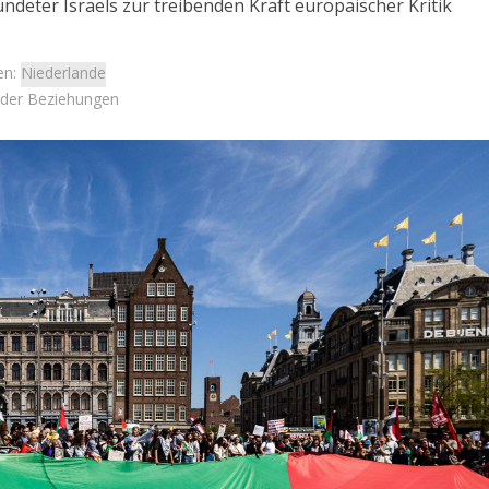
deter Israels zur treibenden Kraft europäischer Kritik
en:
Niederlande
l der Beziehungen
Israel
Israel
 Wahlen 2026: Das ist
Israelische Wahlen 2026: Das 
t – Vladimir Beliak
die Knesset – Moshe Abutb