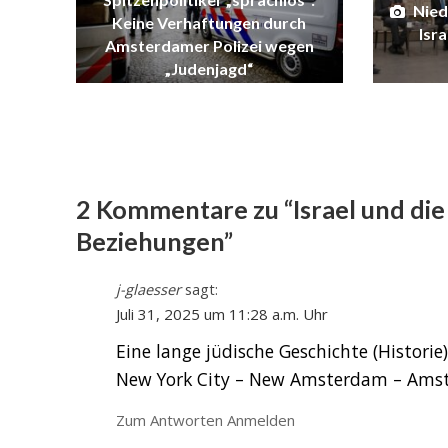
Nied
Keine Verhaftungen durch
Isr
Amsterdamer Polizei wegen
„Judenjagd“
Juli 31, 2025
2 Kommentare zu “Israel und die
Beziehungen”
j-glaesser
sagt:
Juli 31, 2025 um 11:28 a.m. Uhr
Eine lange jüdische Geschichte (Histori
New York City – New Amsterdam – Ams
Zum Antworten Anmelden