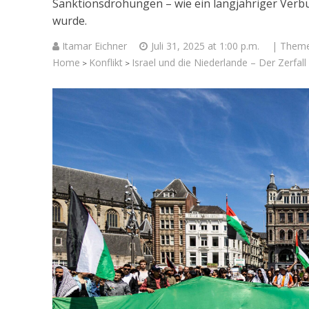
Sanktionsdrohungen – wie ein langjähriger Verbün
wurde.
Itamar Eichner
Juli 31, 2025 at 1:00 p.m.
| Them
Home
Konflikt
Israel und die Niederlande – Der Zerfal
>
>
Israelische
die Knesse