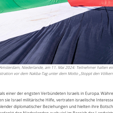
 Amsterdam, Niederlande, am 11. Mai 2024: Teilnehmer halten ei
nstration vor dem Nakba-Tag unter dem Motto „Stoppt den Völke
 als einer der engsten Verbündeten Israels in Europa. Währ
 sie Israel militärische Hilfe, vertraten israelische Interess
hlender diplomatischer Beziehungen und hielten ihre Botsch
 verdankt den Niederlanden auch viel im Bereich der Landwirt