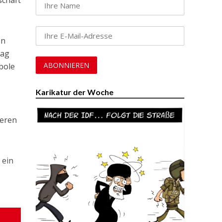
on
aag
bole
Karikatur der Woche
geren
 ein