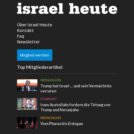
Über Israel Heute
Kontakt
Faq
Newsletter
Mitglied werden
Top Mitgliederartikel
MEINUNGEN
Trump hat Israel … und sein Vermächtnis
verraten
KONFLIKT
Irans Ayatollahs fordern die Tötung von
Trump und Netanjahu
MEINUNGEN
Vom Pharao bis Erdogan