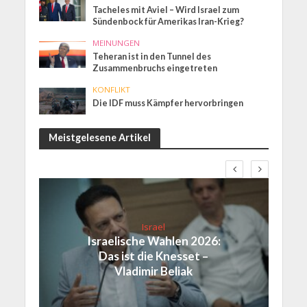
Tacheles mit Aviel – Wird Israel zum
Sündenbock für Amerikas Iran-Krieg?
MEINUNGEN
Teheran ist in den Tunnel des
Zusammenbruchs eingetreten
KONFLIKT
Die IDF muss Kämpfer hervorbringen
Meistgelesene Artikel
Israel
Israelische Wahlen 2026:
Das ist die Knesset –
Vladimir Beliak