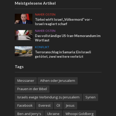
Meistgelesene Artikel
NAHER OSTEN
Türkei wirft Israel „Völkermord“ vor –
Israel reagiert scharf
NAHER OSTEN
Das vollständige US-Iran-Memorandum im
Wortlaut
KONFLIKT
Terroranschlag in Samaria: Ein Israeli
getötet, zwei weitere verletzt
Tags
Messianer
Athen oder Jerusalem
Frauen in der Bibel
Israels ewige Verbindung zu Jerusalem
Syrien
Facebook
Everest
Öl
Jesus
Ben and Jerry's
Ukraine
Whoopi Goldberg