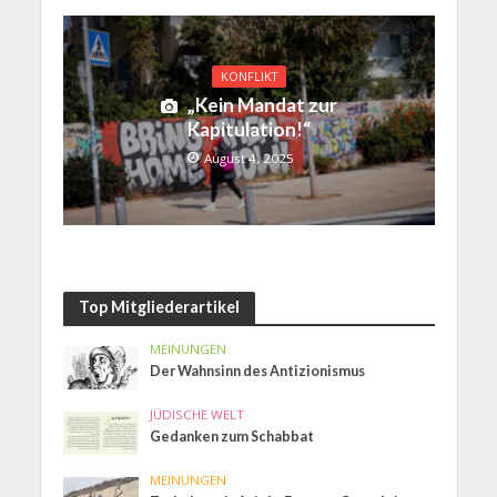
KONFLIKT
„Kein Mandat zur
Kapitulation!“
August 4, 2025
Top Mitgliederartikel
MEINUNGEN
Der Wahnsinn des Antizionismus
JÜDISCHE WELT
Gedanken zum Schabbat
MEINUNGEN