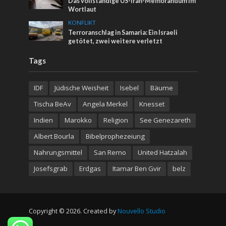
Das vollständige US-Iran-Memorandum im
Wortlaut
KONFLIKT
Terroranschlag in Samaria: Ein Israeli
getötet, zwei weitere verletzt
Tags
IDF
Jüdische Weisheit
Isebel
Bäume
Tischa BeAv
Angela Merkel
Knesset
Indien
Marokko
Religion
See Genezareth
Albert Bourla
Bibelprophezeiung
Nahrungsmittel
San Remo
United Hatzalah
Josefsgrab
Erdgas
Itamar Ben Gvir
belz
Copyright © 2026. Created by
Nouvello Studio