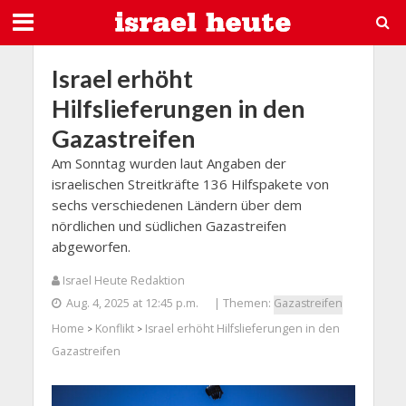
Israel erhöht
Hilfslieferungen in den
Gazastreifen
Am Sonntag wurden laut Angaben der
israelischen Streitkräfte 136 Hilfspakete von
sechs verschiedenen Ländern über dem
nördlichen und südlichen Gazastreifen
abgeworfen.
Israel Heute Redaktion
Aug. 4, 2025 at 12:45 p.m.
| Themen:
Gazastreifen
Home
Konflikt
Israel erhöht Hilfslieferungen in den
>
>
Gazastreifen