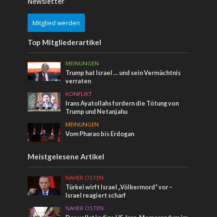
Newsletter
Mitglied werden
Top Mitgliederartikel
MEINUNGEN
Trump hat Israel … und sein Vermächtnis
verraten
KONFLIKT
Irans Ayatollahs fordern die Tötung von
Trump und Netanjahu
MEINUNGEN
Vom Pharao bis Erdogan
Meistgelesene Artikel
NAHER OSTEN
Türkei wirft Israel „Völkermord“ vor –
Israel reagiert scharf
NAHER OSTEN