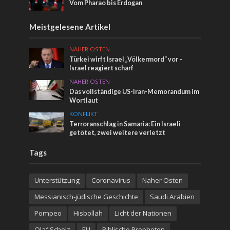
Vom Pharao bis Erdogan
Meistgelesene Artikel
NAHER OSTEN
Türkei wirft Israel „Völkermord“ vor –
Israel reagiert scharf
NAHER OSTEN
Das vollständige US-Iran-Memorandum im
Wortlaut
KONFLIKT
Terroranschlag in Samaria: Ein Israeli
getötet, zwei weitere verletzt
Tags
Unterstützung
Coronavirus
Naher Osten
Messianisch-jüdische Geschichte
Saudi Arabien
Pompeo
Hisbollah
Licht der Nationen
Olaf Scholz
EU
Biblische Propheten