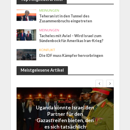
MEINUNGEN
Teheran ist in den Tunnel des
Zusammenbruchs eingetreten
MEINUNGEN
Tacheles mit Aviel – Wird Israel zum
Sündenbock für Amerikas Iran-Krieg?
KONFLIKT
Die IDF muss Kämpfer hervorbringen
Meistgelesene Artikel
Konflikt
Uganda könnte Israel den
Partner für den
Gazastreifen bieten, den
es sich tatsächlich