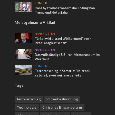
KONFLIKT
Irans Ayatollahs fordern die Tötung von
Trump und Netanjahu
Meistgelesene Artikel
NAHER OSTEN
Türkei wirft Israel „Völkermord“ vor –
Israel reagiert scharf
NAHER OSTEN
Das vollständige US-Iran-Memorandum im
Wortlaut
KONFLIKT
Terroranschlag in Samaria: Ein Israeli
getötet, zwei weitere verletzt
Tags
terroranschlag
Vorherbestimmung
Technologie
Christinas Einwanderung