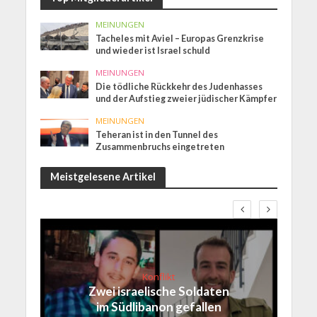
MEINUNGEN
Tacheles mit Aviel – Europas Grenzkrise
und wieder ist Israel schuld
MEINUNGEN
Die tödliche Rückkehr des Judenhasses
und der Aufstieg zweier jüdischer Kämpfer
MEINUNGEN
Teheran ist in den Tunnel des
Zusammenbruchs eingetreten
Meistgelesene Artikel
Konflikt
Zwei israelische Soldaten
im Südlibanon gefallen