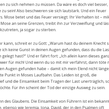
sen zu sich nehmen zu müssen. Da wäre es doch viel besser,
 zu sein! Also beschweren sie sich lautstark. Und ein Feuer
s. Mose betet und das Feuer versiegt. Ihr Verhalten ist – mi
Mose an seine Grenzen, treibt ihn zur Verzweiflung und läs
zutreten, ja sogar zu sterben.
hr kann, schreit er zu Gott: „Warum hast du deinem Knecht 
 ich keine Gunst in deinen Augen gefunden, dass du die Las
gelegt hast?“ Und er fährt fort: „Ich allein kann dieses gan
chwer für mich! Und wenn du so mit mir verfährst, dann töte 
nen Augen gefunden habe – damit ich mein Elend nicht länge
fste Punkt in Moses Laufbahn. Das Leiden ist groß, die
ef und die Einsamkeit beim Tragen der Last unerträglich, s
möchte. Für ihn scheint der Tod der einzige Ausweg zu sein.
 des Glaubens. Die Einsamkeit von Führern ist ein bekann
sie, ebenso wie Jeremia, Jona, David, der in den Psalmen oft