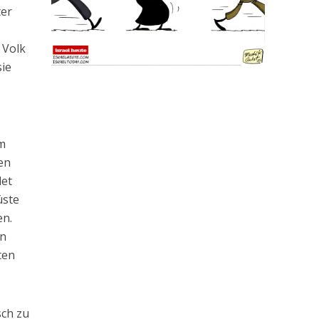
ter
 Volk
ie
im
ven
det
üste
en.
en
ten
sch zu