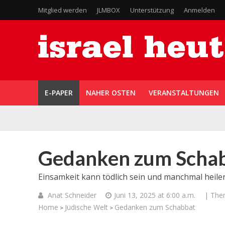
Mitglied werden
JLMBOX
Unterstützung
Anmelden
E-PAPER
NAHER OSTEN
VERANSTALTUNGEN
Gedanken zum Scha
Einsamkeit kann tödlich sein und manchmal heile
Anat Schneider
Juni 13, 2025 at 6:00 a.m.
| The
Home
Jüdische Welt
Gedanken zum Schabbat
>
>