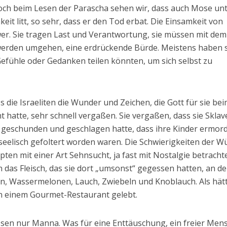
och beim Lesen der Parascha sehen wir, dass auch Mose un
eit litt, so sehr, dass er den Tod erbat. Die Einsamkeit von
er. Sie tragen Last und Verantwortung, sie müssen mit dem
erden umgehen, eine erdrückende Bürde. Meistens haben s
Gefühle oder Gedanken teilen könnten, um sich selbst zu
s die Israeliten die Wunder und Zeichen, die Gott für sie be
 hatte, sehr schnell vergaßen. Sie vergaßen, dass sie Skla
 geschunden und geschlagen hatte, dass ihre Kinder ermor
 seelisch gefoltert worden waren. Die Schwierigkeiten der W
pten mit einer Art Sehnsucht, ja fast mit Nostalgie betracht
an das Fleisch, das sie dort „umsonst“ gegessen hatten, an d
en, Wassermelonen, Lauch, Zwiebeln und Knoblauch. Als hät
 in einem Gourmet-Restaurant gelebt.
ssen nur Manna. Was für eine Enttäuschung, ein freier Men