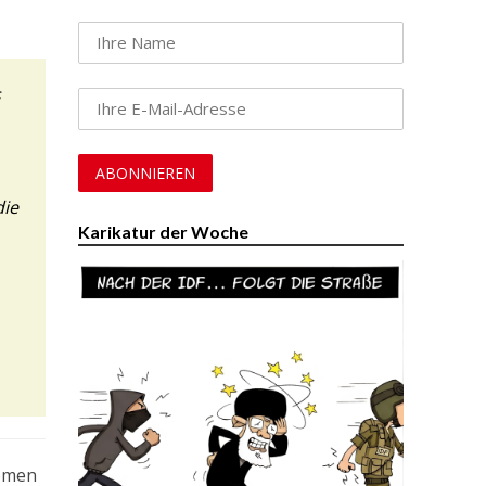
s
die
Karikatur der Woche
nomen