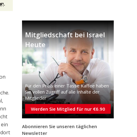
Mitgliedschaft bei Israel
Heute
von
Für den Preis einer Tasse Kaffee haben
Sie vollen Zugriff auf alle Inhalte der
äche.
Mitglieder
l,
ann
Werden Sie Mitglied für nur €6.90
icht
 ein
Abonnieren Sie unseren täglichen
 dort
Newsletter