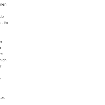
 den
lde
st ihn
so
t
ze
mich
r
o
tes