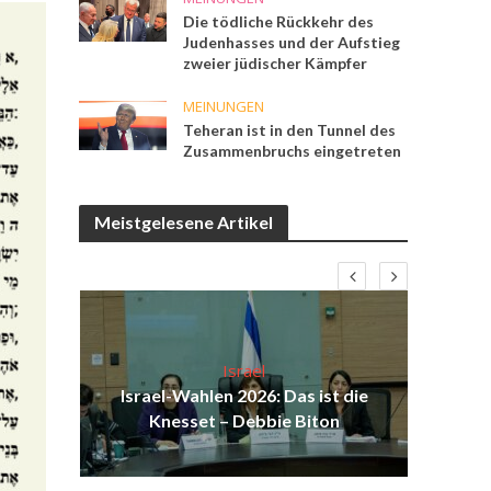
Die tödliche Rückkehr des
Judenhasses und der Aufstieg
zweier jüdischer Kämpfer
MEINUNGEN
Teheran ist in den Tunnel des
Zusammenbruchs eingetreten
Meistgelesene Artikel
Israel
ist
Israel-Wahlen 2026: Das ist die
Isr
ul
Knesset – Debbie Biton
d