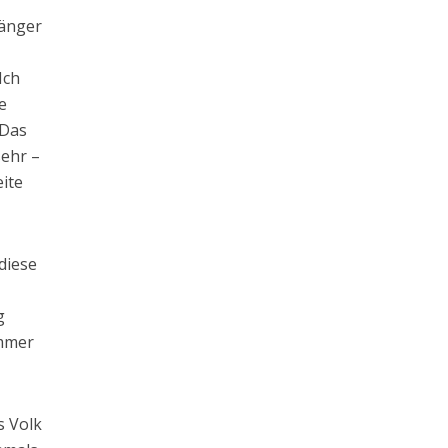
länger
Ich
e
 Das
sehr –
eite
diese
g
immer
s Volk