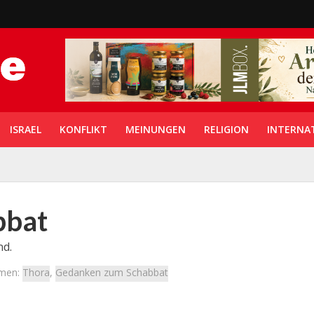
ISRAEL
KONFLIKT
MEINUNGEN
RELIGION
INTERNA
bbat
nd.
men:
Thora
,
Gedanken zum Schabbat