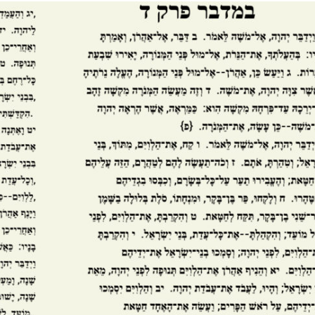
Israel
Israel
 Wahlen 2026: Das ist
Israelische Wahlen 2026: Das 
t – Vladimir Beliak
die Knesset – Moshe Abutb