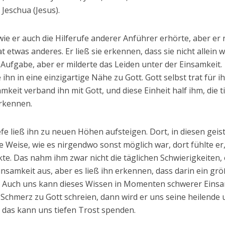
Jeschua (Jesus).
wie er auch die Hilferufe anderer Anführer erhörte, aber e
at etwas anderes. Er ließ sie erkennen, dass sie nicht allein 
e Aufgabe, aber er milderte das Leiden unter der Einsamkeit.
ihn in eine einzigartige Nähe zu Gott. Gott selbst trat für i
keit verband ihn mit Gott, und diese Einheit half ihm, die t
erkennen.
efe ließ ihn zu neuen Höhen aufsteigen. Dort, in diesen geis
e Weise, wie es nirgendwo sonst möglich war, dort fühlte er
ckte. Das nahm ihm zwar nicht die täglichen Schwierigkeiten,
Einsamkeit aus, aber es ließ ihn erkennen, dass darin ein gr
ott. Auch uns kann dieses Wissen in Momenten schwerer Eins
 Schmerz zu Gott schreien, dann wird er uns seine heilende
 das kann uns tiefen Trost spenden.