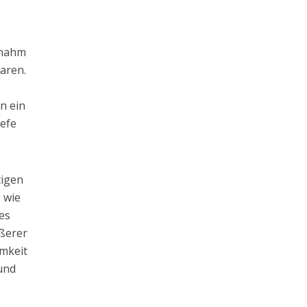
r nahm
waren.
hn ein
iefe
tigen
, wie
 es
ößerer
amkeit
 und