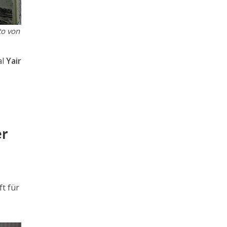
to von
al
Yair
er
ft für