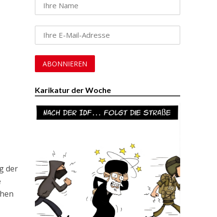
Karikatur der Woche
g der
e
chen