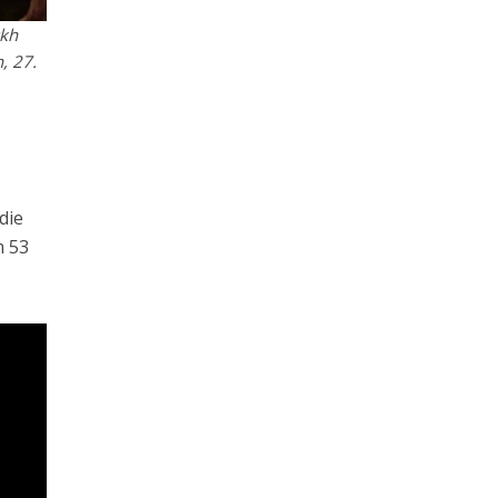
ykh
, 27.
 die
m 53