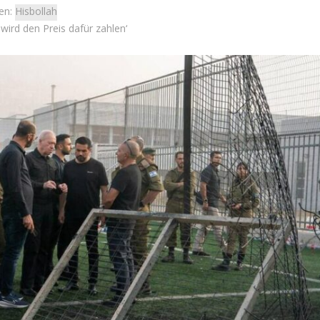
en:
Hisbollah
 wird den Preis dafür zahlen‘
Israel
Israel
Jenseits des Schlachtfelds
 Wahlen 2026: Das ist
Israelische Initiativen helfe
et – Moshe Abutbul
Soldaten beim Übergang ins zi
Leben