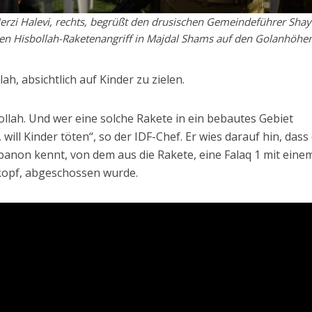
erzi Halevi, rechts, begrüßt den drusischen Gemeindeführer Sha
en Hisbollah-Raketenangriff in Majdal Shams auf den Golanhöhen
ah, absichtlich auf Kinder zu zielen.
bollah. Und wer eine solche Rakete in ein bebautes Gebiet
n, will Kinder töten“, so der IDF-Chef. Er wies darauf hin, dass
anon kennt, von dem aus die Rakete, eine Falaq 1 mit eine
opf, abgeschossen wurde.