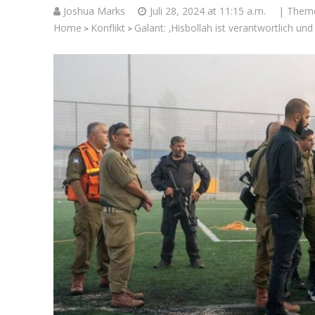
Joshua Marks
Juli 28, 2024 at 11:15 a.m.
| Them
Home
Konflikt
Galant: ‚Hisbollah ist verantwortlich und
>
>
Israelische
die Kness