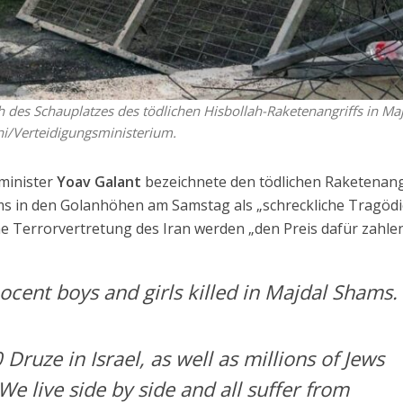
 des Schauplatzes des tödlichen Hisbollah-Raketenangriffs in Ma
ni/Verteidigungsministerium.
sminister
Yoav Galant
bezeichnete den tödlichen Raketenang
ms in den Golanhöhen am Samstag als „schreckliche Tragödi
he Terrorvertretung des Iran werden „den Preis dafür zahlen
cent boys and girls killed in Majdal Shams.
Druze in Israel, as well as millions of Jews
 We live side by side and all suffer from