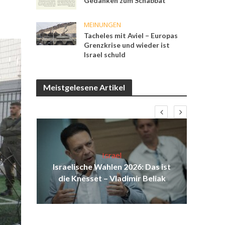
Gedanken zum Schabbat
MEINUNGEN
Tacheles mit Aviel – Europas
Grenzkrise und wieder ist
Israel schuld
Meistgelesene Artikel
:
Israel
n
Israelische Wahlen 2026: Das ist
Isr
vile
die Knesset – Vladimir Beliak
d