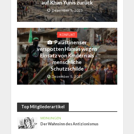
auf Khan Yunis zurück
Dezember 5, 2023
KONFLIKT
Palästinenser
verspotten Hamas wegen
Einsatz von Kindern als
menschliche
Schutzschilde
Dezember 5, 2023
Top Mitgliederartikel
MEINUNGEN
Der Wahnsinn des Antizionismus