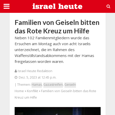
Familien von Geiseln bitten
das Rote Kreuz um Hilfe
Neben 102 Familienmitgliedern wurde das
Ersuchen am Montag auch von acht Israelis
unterzeichnet, die im Rahmen des
Waffenstillstandsabkommens mit der Hamas
freigelassen worden waren.
Israel Heute Redaktion
Dez. 5, 2023 at 12:45 p.m.
| Themen:
Hamas
,
Gazastreifen
,
Geiseln
Home
Konflikt
Familien von Geiseln bitten das Rote
>
>
Kreuz um Hilfe