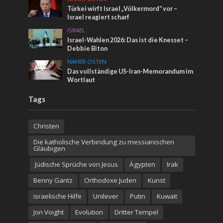
Türkei wirft Israel „Völkermord“ vor –
Israel reagiert scharf
ISRAEL
Israel-Wahlen 2026: Das ist die Knesset –
Debbie Biton
NAHER OSTEN
Das vollständige US-Iran-Memorandum im
Wortlaut
Tags
Christen
Die katholische Verbindung zu messianischen
Gläubigen
Jüdische Sprüche von Jesus
Ägypten
Irak
Benny Gantz
Orthodoxe Juden
Kunst
israelische Hilfe
Unilever
Putin
Kuwait
Jon Voight
Evolution
Dritter Tempel