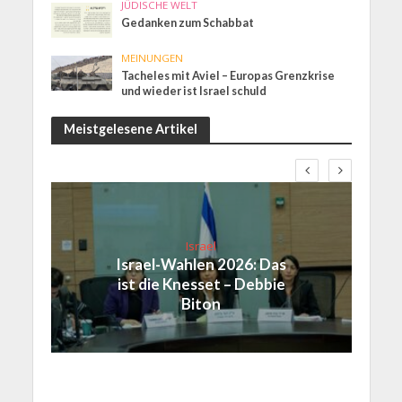
JÜDISCHE WELT
Gedanken zum Schabbat
MEINUNGEN
Tacheles mit Aviel – Europas Grenzkrise
und wieder ist Israel schuld
Meistgelesene Artikel
Israel
Israel-Wahlen 2026: Das
ist die Knesset – Debbie
Biton