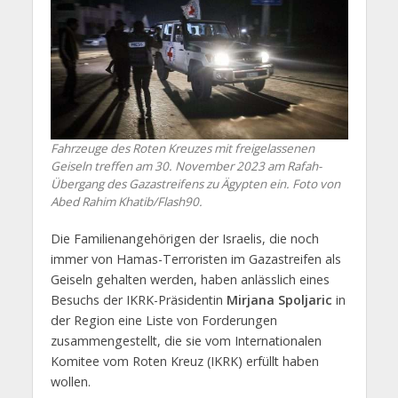
Fahrzeuge des Roten Kreuzes mit freigelassenen
Geiseln treffen am 30. November 2023 am Rafah-
Übergang des Gazastreifens zu Ägypten ein. Foto von
Abed Rahim Khatib/Flash90.
Die Familienangehörigen der Israelis, die noch
immer von Hamas-Terroristen im Gazastreifen als
Geiseln gehalten werden, haben anlässlich eines
Besuchs der IKRK-Präsidentin
Mirjana Spoljaric
in
der Region eine Liste von Forderungen
zusammengestellt, die sie vom Internationalen
Komitee vom Roten Kreuz (IKRK) erfüllt haben
wollen.