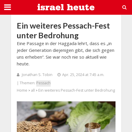
Ein weiteres Pessach-Fest
unter Bedrohung
Eine Passage in der Haggada lehrt, dass es „in
jeder Generation diejenigen gibt, die sich gegen
uns erheben“. Sie war noch nie so aktuell wie
heute.
Jonathan S. Tobin
Apr. 25, 2024 at 7:45 a.m.
| Themen:
Pessach
Home
all
Ein weiteres Pessach-Fest unter Bedrohung
>
>