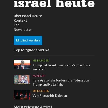
Über Israel Heute
Kontakt
Faq
Newsletter
Mitglied werden
Top Mitgliederartikel
MEINUNGEN
Trump hat Israel … und sein Vermächtnis
verraten
KONFLIKT
Irans Ayatollahs fordern die Tötung von
Trump und Netanjahu
MEINUNGEN
Vom Pharao bis Erdogan
Meistgelesene Artikel