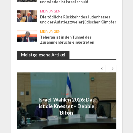
und wieder ist Israel schuld
MEINUNGEN
Die tödliche Rückkehr des Judenhasses
und der Aufstieg zweier jüdischer Kämpfer
MEINUNGEN
Teheran ist in den Tunnel des
Zusammenbruchs eingetreten
Meistgelesene Artikel
Israel
Israel-Wahlen 2026: Das
ist die Knesset – Debbie
Biton