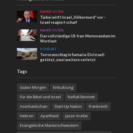
NAHER OSTEN
Türkei wirft Israel „Völkermord“ vor –
Israel reagiert scharf
NAHER OSTEN
Das vollständige US-Iran-Memorandum im
Wortlaut
KONFLIKT
Terroranschlag in Samaria: Ein Israeli
getötet, zwei weitere verletzt
Tags
Guten Morgen
Entsalzung
Für die Bibel und Israel
Naftali Bennett
Aserbaidschan
Start-Up Nation
Frankreich
Hebron
Apartheid
Jassir Arafat
Evangelische Marienschwestern