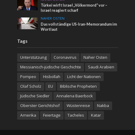
Türkei wirft Israel „Völkermord“ vor –
Israel reagiert scharf
NAHER OSTEN
Das vollständige US-Iran-Memorandum im
Wortlaut
Tags
Unterstützung
Coronavirus
Naher Osten
Messianisch-jüdische Geschichte
Saudi Arabien
Pompeo
Hisbollah
Licht der Nationen
Olaf Scholz
EU
Biblische Propheten
Jüdische Siedler
Annalena Baerbock
Oberster Gerichtshof
Wüstenreise
Nakba
Amerika
Feiertage
Tacheles
Katar