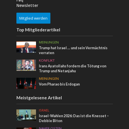
Faq
Newsletter
Mitglied werden
Top Mitgliederartikel
MEINUNGEN
Trump hat Israel … und sein Vermächtnis
verraten
KONFLIKT
Irans Ayatollahs fordern die Tötung von
Trump und Netanjahu
MEINUNGEN
Vom Pharao bis Erdogan
Meistgelesene Artikel
ISRAEL
Israel-Wahlen 2026: Das ist die Knesset –
Debbie Biton
NAHER OSTEN