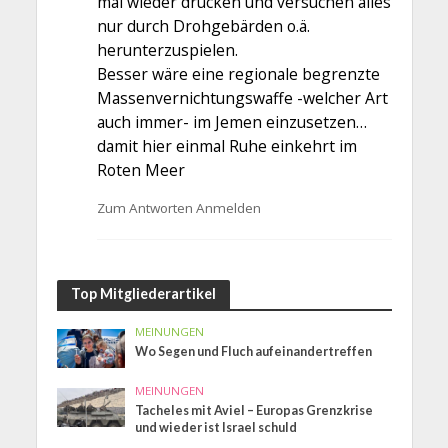
mal wieder drücken und versuchen alles
nur durch Drohgebärden o.ä.
herunterzuspielen.
Besser wäre eine regionale begrenzte
Massenvernichtungswaffe -welcher Art
auch immer- im Jemen einzusetzen…
damit hier einmal Ruhe einkehrt im
Roten Meer
Zum Antworten Anmelden
Top Mitgliederartikel
MEINUNGEN
Wo Segen und Fluch aufeinandertreffen
MEINUNGEN
Tacheles mit Aviel – Europas Grenzkrise
und wieder ist Israel schuld