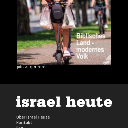
Juli – August 2026
Mai – J
Über Israel Heute
Kontakt