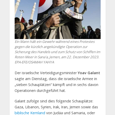
Ein Mann hält ein Gewehr während eines Protestes
gegen die kürzlich angekündigte Operation zur
Sicherung des Handels und zum Schutz von Schiffen im
Roten Meer in Sana'a, Jemen, am 22. Dezember 2023.
EPA-EFE/OSAMAH YAHYA
Der israelische Verteidigungsminister
Yoav Galant
sagte am Dienstag, dass die israelische Armee in
„sieben Schauplätzen“ kämpft und in sechs davon
Operationen durchgeführt hat.
Galant zufolge sind dies folgende Schauplätze:
Gaza, Libanon, Syrien, Irak, Iran, Jemen sowie das
biblische Kernland
von Judäa und Samaria, oder