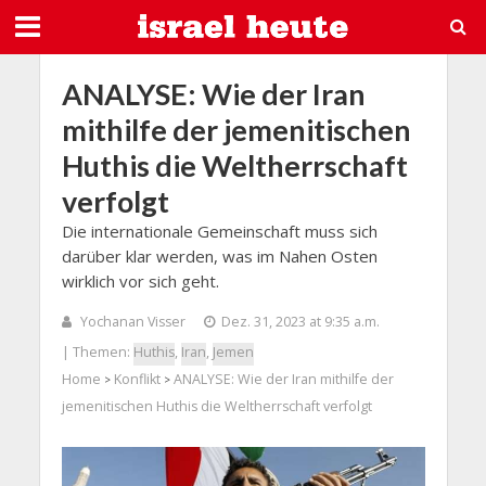
ANALYSE: Wie der Iran
mithilfe der jemenitischen
Huthis die Weltherrschaft
verfolgt
Die internationale Gemeinschaft muss sich
darüber klar werden, was im Nahen Osten
wirklich vor sich geht.
Yochanan Visser
Dez. 31, 2023 at 9:35 a.m.
| Themen:
Huthis
,
Iran
,
Jemen
Home
Konflikt
ANALYSE: Wie der Iran mithilfe der
>
>
jemenitischen Huthis die Weltherrschaft verfolgt