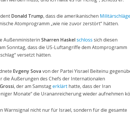
ident
Donald Trump
, dass die amerikanischen
Militärschläg
nische Atomprogramm „wie nie zuvor zerstört“ hätten.
che Außenministerin
Sharren Haskel
schloss
sich diesen
am Sonntag, dass die US-Luftangriffe dem Atomprogramm
chlag“ versetzt hätten.
rdnete
Evgeny Sova
von der Partei Yisrael Beiteinu gegenüb
r die Äußerungen des Chefs der Internationalen
 Grossi
, der am Samstag
erklärt
hatte, dass der Iran
eniger Monate“ die Urananreicherung wieder aufnehmen k
 Warnsignal nicht nur für Israel, sondern für die gesamte