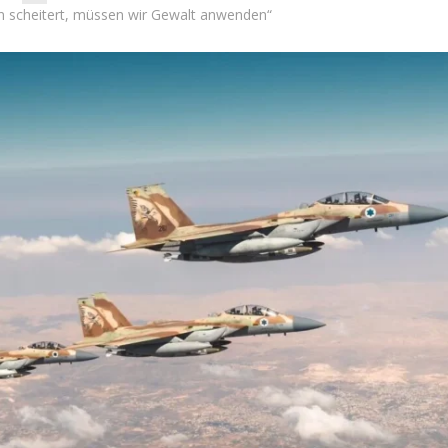
n scheitert, müssen wir Gewalt anwenden“
Videopodcast
Israel
VIDEOPODCAST – AfD un
 Wahlen 2026: Das ist
Israel: Verändert ein Gespr
et – Moshe Abutbul
das israelische Bild der Part