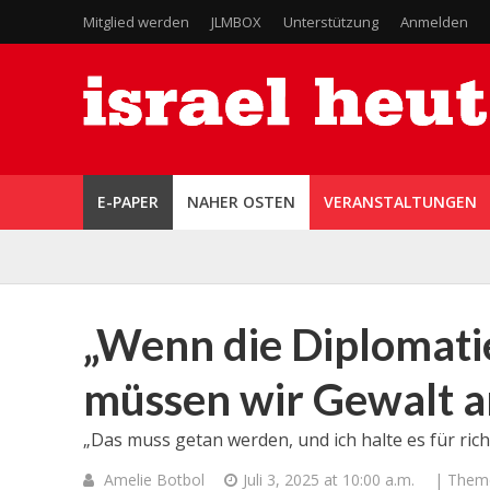
Mitglied werden
JLMBOX
Unterstützung
Anmelden
E-PAPER
NAHER OSTEN
VERANSTALTUNGEN
„Wenn die Diplomatie
müssen wir Gewalt 
„Das muss getan werden, und ich halte es für richt
Amelie Botbol
Juli 3, 2025 at 10:00 a.m.
| Them