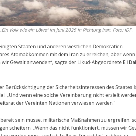
in Volk wie ein Löwe” im Juni 2025 in Richtung Iran. Foto: IDF.
ereinigten Staaten und anderen westlichen Demokratien
ares Atomabkommen mit dem Iran zu erreichen, aber wenn 
n wir Gewalt anwenden“, sagte der Likud-Abgeordnete
Eli Dal
r Berücksichtigung der Sicherheitsinteressen des Staates I
lal. „Und wenn eine solche Vereinbarung nicht erzielt werde
heitsrat der Vereinten Nationen verwiesen werden.“
l bereit sein müsse, militärische Maßnahmen zu ergreifen, so
en scheitern. „Wenn das nicht funktioniert, müssen wir Ge
an werden muss, und ich halte es für richtig“, schloss er.