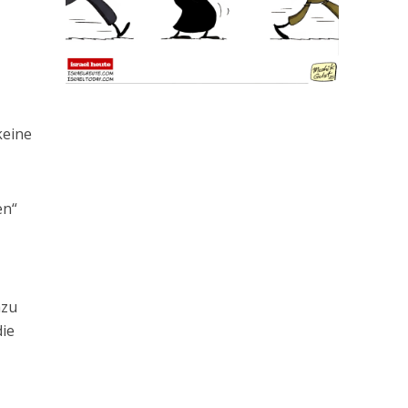
keine
en“
azu
die