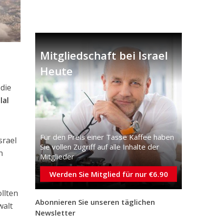
Mitgliedschaft bei Israel
Heute
die
lal
Für den Preis einer Tasse Kaffee haben
srael
Sie vollen Zugriff auf alle Inhalte der
n
Mitglieder
Werden Sie Mitglied für nur €6.90
llten
Abonnieren Sie unseren täglichen
walt
Newsletter