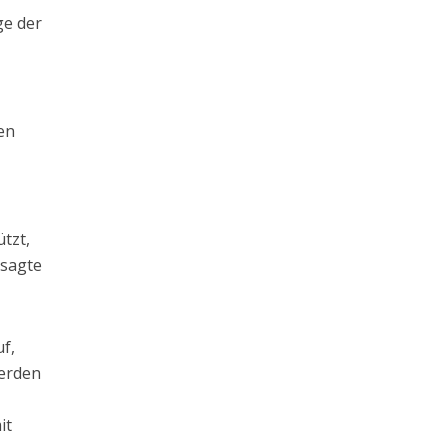
ge der
e
en
tzt,
 sagte
f,
werden
it