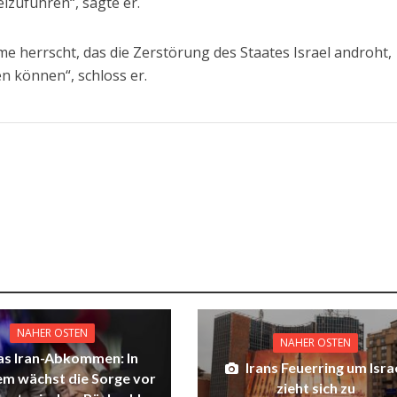
izuführen“, sagte er.
e herrscht, das die Zerstörung des Staates Israel androht,
en können“, schloss er.
NAHER OSTEN
NAHER OSTEN
as Iran-Abkommen: In
Irans Feuerring um Isra
em wächst die Sorge vor
zieht sich zu