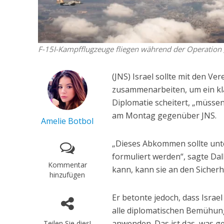
F-15I-Kampfflugzeuge fliegen während der Operation „E
(JNS) Israel sollte mit den V
zusammenarbeiten, um ein kl
Diplomatie scheitert, „müsse
am Montag gegenüber JNS.
Amelie Botbol
„Dieses Abkommen sollte unte
formuliert werden“, sagte Dal
Kommentar
kann, kann sie an den Sicher
hinzufügen
Er betonte jedoch, dass Israe
alle diplomatischen Bemühung
anwenden. Das ist das, was get
Teilen Sie dies!