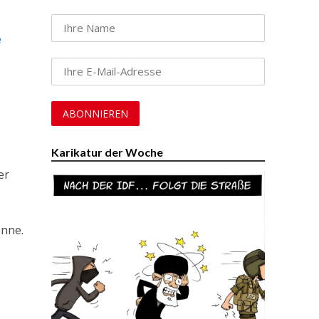
e
Karikatur der Woche
er
önne.