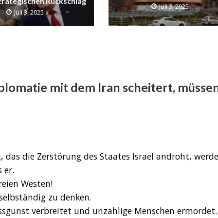
trategischen Rückschlag
Juli 3, 2025
Juli 3, 2025
lomatie mit dem Iran scheitert, müsse
, das die Zerstörung des Staates Israel androht, werd
 er.
reien Westen!
 selbständig zu denken.
issgunst verbreitet und unzählige Menschen ermordet.