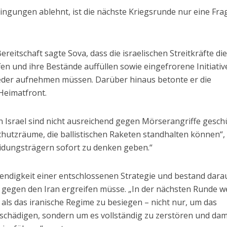
ingungen ablehnt, ist die nächste Kriegsrunde nur eine Fra
Bereitschaft sagte Sova, dass die israelischen Streitkräfte di
n und ihre Bestände auffüllen sowie eingefrorene Initiativ
der aufnehmen müssen. Darüber hinaus betonte er die
Heimatfront.
 Israel sind nicht ausreichend gegen Mörserangriffe geschü
chutzräume, die ballistischen Raketen standhalten können“,
cheidungsträgern sofort zu denken geben.“
endigkeit einer entschlossenen Strategie und bestand darau
 gegen den Iran ergreifen müsse. „In der nächsten Runde 
als das iranische Regime zu besiegen – nicht nur, um das
hädigen, sondern um es vollständig zu zerstören und dam