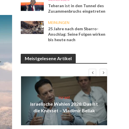
Teheran ist in den Tunnel des
Zusammenbruchs eingetreten
MEINUNGEN
25 Jahre nach dem Sbarro-
Anschlag: Seine Folgen wirken
bis heute nach
Meistgelesene Artikel
Israel
d
Israelische Wahlen 2026: Das ist
Isr
äch
die Knesset – Vladimir Beliak
d
ei?