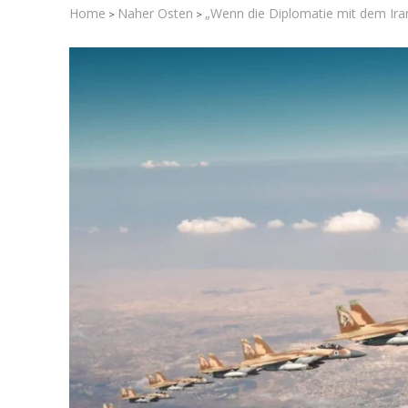
Home
Naher Osten
„Wenn die Diplomatie mit dem Ira
>
>
Israelische
die Kness