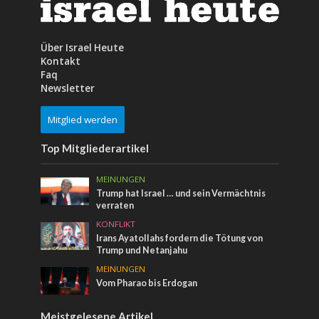
Über Israel Heute
Kontakt
Faq
Newsletter
Mitglied werden
Top Mitgliederartikel
MEINUNGEN
Trump hat Israel … und sein Vermächtnis
verraten
KONFLIKT
Irans Ayatollahs fordern die Tötung von
Trump und Netanjahu
MEINUNGEN
Vom Pharao bis Erdogan
Meistgelesene Artikel