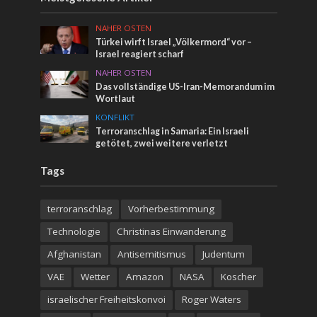
NAHER OSTEN
Türkei wirft Israel „Völkermord“ vor –
Israel reagiert scharf
NAHER OSTEN
Das vollständige US-Iran-Memorandum im
Wortlaut
KONFLIKT
Terroranschlag in Samaria: Ein Israeli
getötet, zwei weitere verletzt
Tags
terroranschlag
Vorherbestimmung
Technologie
Christinas Einwanderung
Afghanistan
Antisemitismus
Judentum
VAE
Wetter
Amazon
NASA
Koscher
israelischer Freiheitskonvoi
Roger Waters