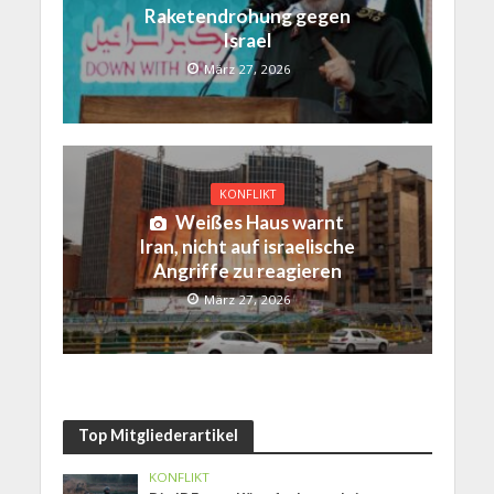
Raketendrohung gegen
Israel
März 27, 2026
KONFLIKT
Weißes Haus warnt
Iran, nicht auf israelische
Angriffe zu reagieren
März 27, 2026
Top Mitgliederartikel
KONFLIKT