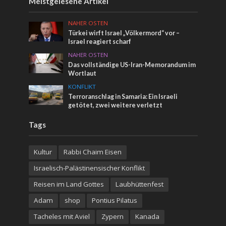
Meistgelesene Artikel
NAHER OSTEN
Türkei wirft Israel „Völkermord“ vor –
Israel reagiert scharf
NAHER OSTEN
Das vollständige US-Iran-Memorandum im
Wortlaut
KONFLIKT
Terroranschlag in Samaria: Ein Israeli
getötet, zwei weitere verletzt
Tags
Kultur
Rabbi Chaim Eisen
Israelisch-Palästinensischer Konflikt
Reisen im Land Gottes
Laubhüttenfest
Adam
shop
Pontius Pilatus
Tacheles mit Aviel
Zypern
Kanada