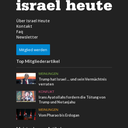
Über Israel Heute
Kontakt
Faq
Newsletter
Mitglied werden
Top Mitgliederartikel
MEINUNGEN
Trump hat Israel … und sein Vermächtnis
verraten
KONFLIKT
Irans Ayatollahs fordern die Tötung von
Trump und Netanjahu
MEINUNGEN
Vom Pharao bis Erdogan