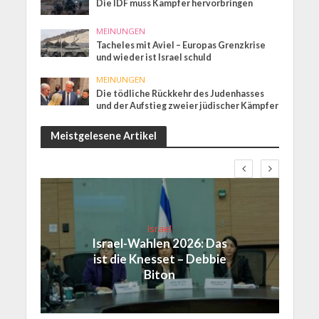
Die IDF muss Kämpfer hervorbringen
MEINUNGEN
Tacheles mit Aviel – Europas Grenzkrise
und wieder ist Israel schuld
MEINUNGEN
Die tödliche Rückkehr des Judenhasses
und der Aufstieg zweier jüdischer Kämpfer
Meistgelesene Artikel
Israel
Israel-Wahlen 2026: Das
ist die Knesset – Debbie
Biton