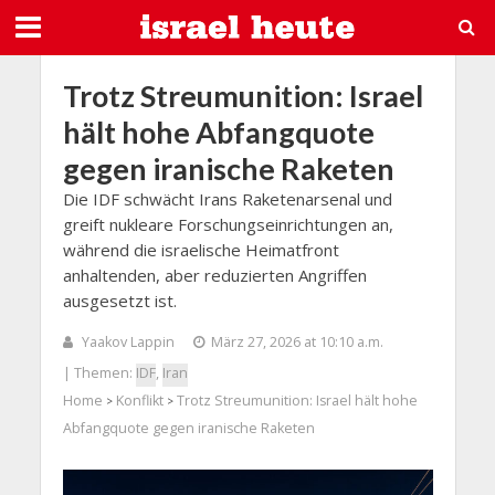
Trotz Streumunition: Israel
hält hohe Abfangquote
gegen iranische Raketen
Die IDF schwächt Irans Raketenarsenal und
greift nukleare Forschungseinrichtungen an,
während die israelische Heimatfront
anhaltenden, aber reduzierten Angriffen
ausgesetzt ist.
Yaakov Lappin
März 27, 2026 at 10:10 a.m.
| Themen:
IDF
,
Iran
Home
Konflikt
Trotz Streumunition: Israel hält hohe
>
>
Abfangquote gegen iranische Raketen