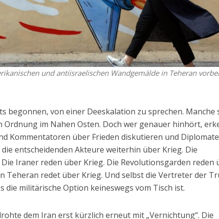
rikanischen und antiisraelischen Wandgemälde in Teheran vorbei
its begonnen, von einer Deeskalation zu sprechen. Manche
n Ordnung im Nahen Osten. Doch wer genauer hinhört, erk
rend Kommentatoren über Frieden diskutieren und Diplomat
 die entscheidenden Akteure weiterhin über Krieg. Die
 Die Iraner reden über Krieg. Die Revolutionsgarden reden 
 in Teheran redet über Krieg. Und selbst die Vertreter der T
 die militärische Option keineswegs vom Tisch ist.
rohte dem Iran erst kürzlich erneut mit „Vernichtung“. Die