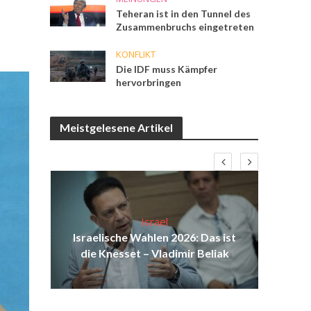
Teheran ist in den Tunnel des
Zusammenbruchs eingetreten
KONFLIKT
Die IDF muss Kämpfer
hervorbringen
Meistgelesene Artikel
Israel
aus
Israelische Wahlen 2026: Das ist
Isr
au
die Knesset – Vladimir Beliak
d