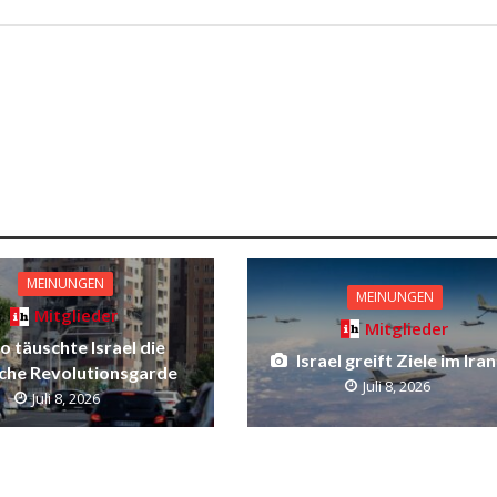
MEINUNGEN
MEINUNGEN
Mitglieder
Mitglieder
o täuschte Israel die
Israel greift Ziele im Ira
sche Revolutionsgarde
Juli 8, 2026
Juli 8, 2026