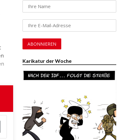
s
t
en
Karikatur der Woche
en