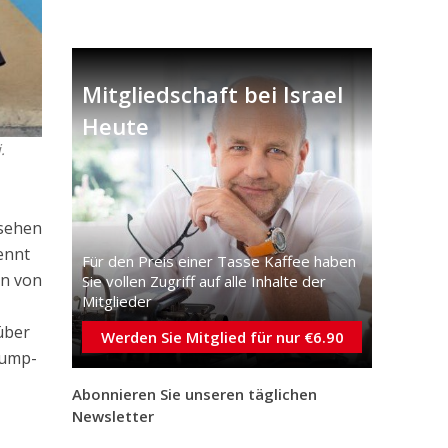
Mitgliedschaft bei Israel
Heute
.
 sehen
ennt
Für den Preis einer Tasse Kaffee haben
en von
Sie vollen Zugriff auf alle Inhalte der
Mitglieder
über
Werden Sie Mitglied für nur €6.90
rump-
Abonnieren Sie unseren täglichen
Newsletter