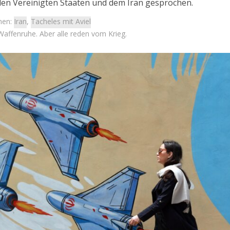
en Vereinigten Staaten und dem Iran gesprochen.
men:
Iran
,
Tacheles mit Aviel
Waffenruhe. Aber alle reden vom Krieg.
Israel
Israel
 Wahlen 2026: Das ist
Neue Studie: Auswanderung 
et – Moshe Abutbul
Israel erreicht Rekordnive