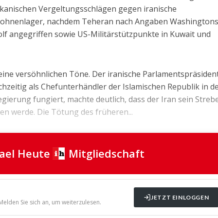
kanischen Vergeltungsschlägen gegen iranische
rohnenlager, nachdem Teheran nach Angaben Washington
olf angegriffen sowie US-Militärstützpunkte in Kuwait und
ne versöhnlichen Töne. Der iranische Parlamentspräsiden
hzeitig als Chefunterhändler der Islamischen Republik in d
ierung fungiert, machte deutlich, dass der Iran sein Streb
en werde. Die Tötung des früheren...
rael Heute
Mitgliedschaft
JETZT EINLOGGEN
 Melden Sie sich an, um weiterzulesen.