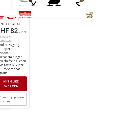
🇨🇭 Schweiz
INT + DIGITAL
HF 82
/ Jahr
l. höhere
sandkosten
Voller Zugang
E-Paper
Zoom-
Veranstaltungen
Werbefreies Lesen
Magazin 6× / Jahr
1 Probemonat
gratis
MITGLIED
WERDEN
Beratungsgespräch
buchen