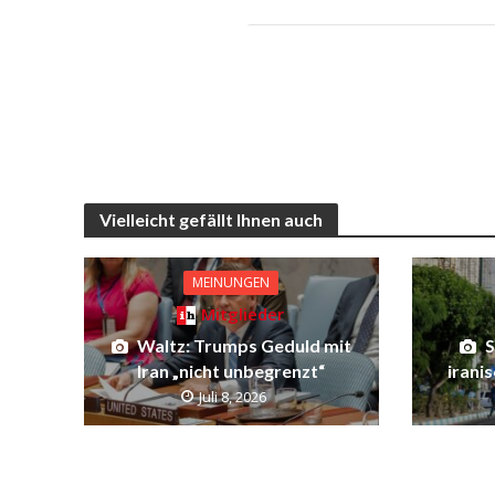
Vielleicht gefällt Ihnen auch
MEINUNGEN
Mitglieder
Waltz: Trumps Geduld mit
S
Iran „nicht unbegrenzt“
irani
Juli 8, 2026