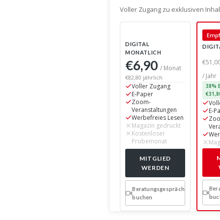
Voller Zugang zu exklusiven Inh
Empf
DIGITAL
DIGIT
MONATLICH
€6,90
€51,0
/ Monat
/ Jahr
€82,80 jährlich
Voller Zugang
38% E
E-Paper
€31,8
Zoom-
Vol
Veranstaltungen
E-P
Werbefreies Lesen
Zo
Magazin gedruckt
Ver
Kostenloser
Wer
Probemonat
Mag
MITGLIED
WERDEN
Ber
Beratungsgespräch
buc
buchen