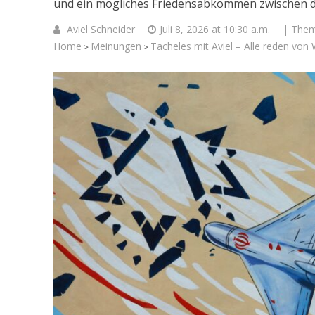
und ein mögliches Friedensabkommen zwischen d
Aviel Schneider
Juli 8, 2026 at 10:30 a.m.
| The
Home
Meinungen
Tacheles mit Aviel – Alle reden von 
>
>
Israelische
die Kness