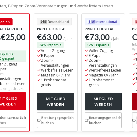
alten, E-Paper, Zoom-Veranstaltungen und werbefreiem Lesen.
🇩🇪 Deutschland
🇪🇺 International
ohlen
AL JÄHRLICH
PRINT + DIGITAL
PRINT + DIGITAL
PR
€25,00
€63,00
€73,00
C
0
/ Jahr
/ Jahr
Ink
24% Ersparnis
12% Ersparnis
Ver
Voller Zugang
Voller Zugang
rsparnis ·
E-Paper
E-Paper
0 gespart
Zoom-
Zoom-
ler Zugang
Veranstaltungen
Veranstaltungen
aper
Werbefreies Lesen
Werbefreies Lesen
om-
Magazin 6× / Jahr
Magazin 6× / Jahr
anstaltungen
1 Probemonat
1 Probemonat
befreies Lesen
gratis
gratis
azin gedruckt
MITGLIED
MITGLIED
MITGLIED
WERDEN
WERDEN
WERDEN
atungsgespräch
Beratungsgespräch
Beratungsgespräch
hen
buchen
buchen