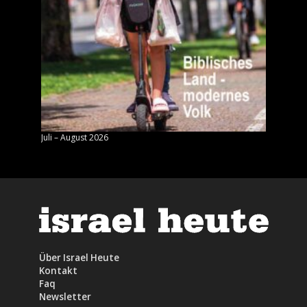
Juli – August 2026
Mai – J
Über Israel Heute
Kontakt
Faq
Newsletter