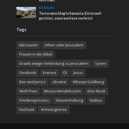
Wortlaut
KONFLIKT
Terroranschlag in Samaria: Ein Israeli
getötet, zwei weitere verletzt
Tags
Messianer
Athen oder Jerusalem
Frauen in der Bibel
Israels ewige Verbindung zu Jerusalem
Syrien
Facebook
Everest
Öl
Jesus
Ben and Jerry's
Ukraine
Whoopi Goldberg
Wolf-Preis
Moses Mendelssohn
Elon Musk
Friedensprozess
Sklavenhaltung
Nablus
hochzeit
Armutsgrenze