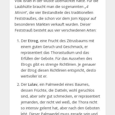
Volk Israel in der Wüste übernachtet hatte. Für die
Laubhütte braucht man die sogenannten „
4
Minim
“, die vier Bestandteile des traditionellen
Feststraußes, die schon vor dem Jom Kippur auf
besonderen Märkten verkauft wurden. Dieser
Feststrauß besteht aus vier verschiedenen Arten:
Der
Etrog
, eine Frucht des Zitrusbaums mit
einem guten Geruch und Geschmack, er
repräsentiert das Thorastudium und das
Erfüllen der Gebote. Für das Aussehen des
Etrogs gibt es strenge Richtlinien. Je genauer
der Etrog diesen Richtlinien entspricht, desto
wertvoller ist er.
Der
Lulav
, ein Palmwedel eines Baumes,
dessen Früchte, die Datteln, wohl geruchlos
sind, aber sehr gut schmecken, er repräsentiert
jemanden, der nicht viel weiß, die Thora nicht
so intensiv gelernt hat, aber nach den Geboten
lebt. Dieser Palmwedel muss gerade sein und