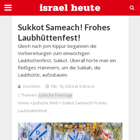
Sukkot Sameach! Frohes
Laubhüttenfest!
Gleich nach Jom Kippur begannen die
Vorbereitungen zum einwöchigen
Laubhüttenfest, Sukkot. Überall hörte man ein
fleißiges Hämmern, um die Sukkah, die
Laubhütte, aufzubauen.
Dov Eilon
Okt. 16, 2024 at 3:00 p.m.
| Themen:
Jüdische Feiertage
Home
Jüdische Welt
Sukkot Sameach! Frohes
>
>
Laubhüttenfest!