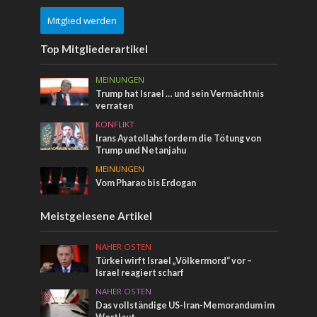
Mitglied werden
Top Mitgliederartikel
MEINUNGEN
Trump hat Israel … und sein Vermächtnis
verraten
KONFLIKT
Irans Ayatollahs fordern die Tötung von
Trump und Netanjahu
MEINUNGEN
Vom Pharao bis Erdogan
Meistgelesene Artikel
NAHER OSTEN
Türkei wirft Israel „Völkermord“ vor –
Israel reagiert scharf
NAHER OSTEN
Das vollständige US-Iran-Memorandum im