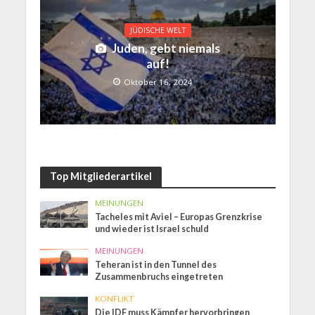
JÜDISCHE WELT
Juden, gebt niemals
auf!
Oktober 16, 2024
Top Mitgliederartikel
MEINUNGEN
Tacheles mit Aviel – Europas Grenzkrise
und wieder ist Israel schuld
MEINUNGEN
Teheran ist in den Tunnel des
Zusammenbruchs eingetreten
KONFLIKT
Die IDF muss Kämpfer hervorbringen