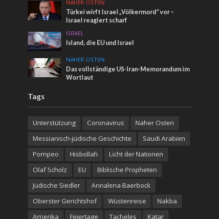
NAHER OSTEN
Türkei wirft Israel „Völkermord“ vor –
Israel reagiert scharf
ISRAEL
Island, die EU und Israel
NAHER OSTEN
Das vollständige US-Iran-Memorandum im
Wortlaut
Tags
Unterstützung
Coronavirus
Naher Osten
Messianisch-jüdische Geschichte
Saudi Arabien
Pompeo
Hisbollah
Licht der Nationen
Olaf Scholz
EU
Biblische Propheten
Jüdische Siedler
Annalena Baerbock
Oberster Gerichtshof
Wüstenreise
Nakba
Amerika
Feiertage
Tacheles
Katar