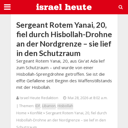
Sergeant Rotem Yanai, 20,
fiel durch Hisbollah-Drohne
an der Nordgrenze – sie lief
in den Schutzraum
Sergeant Rotem Yanai, 20, aus Giv’at Ada lief
zum Schutzraum – und wurde von einer
Hisbollah-Sprengdrohne getroffen. Sie ist die
elfte Gefallene seit Beginn des Waffenstillstands
mit der Hisbollah.
Israel Heute Redaktion
Mai 28, 2026 at 8:02 a.m.
| Themen:
IDF
,
Libanon
,
Hisbollah
Home
Konflikt
Sergeant Rotem Yanai, 20, fiel durch
>
>
Hisbollah-Drohne an der Nordgrenze – sie lief in den
Schutzraum