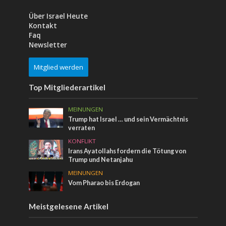
Über Israel Heute
Kontakt
Faq
Newsletter
Mitglied werden
Top Mitgliederartikel
MEINUNGEN
Trump hat Israel … und sein Vermächtnis
verraten
KONFLIKT
Irans Ayatollahs fordern die Tötung von
Trump und Netanjahu
MEINUNGEN
Vom Pharao bis Erdogan
Meistgelesene Artikel