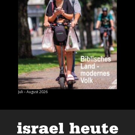
Juli – August 2026
Mai – J