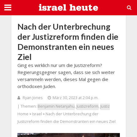
Nach der Unterbrechung
der Justizreform finden die
Demonstranten ein neues
Ziel
Ging es wirklich nur um die Justizreform?
Regierungsgegner sagen, dass sie sich weiter
versammeln werden, dieses Mal gegen die
orthodoxen Juden.
Ryan Jones
März 30, 2023 at 2:04 p.m.
| Themen:
Benjamin Netanjahu
,
Justizreform
,
Justiz
Home
Israel
Nach der Unterbrechung der
>
>
Justizreform finden die Demonstranten ein neues Ziel