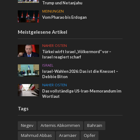
Trump und Netanjahu
MEINUNGEN
Vom Pharao bis Erdogan
Meistgelesene Artikel
NAHER OSTEN
Türkei wirft Israel „Völkermord“ vor –
Israel reagiert scharf
ISRAEL
Israel-Wahlen 2026: Das ist die Knesset –
Debbie Biton
NAHER OSTEN
Das vollständige US-Iran-Memorandum im
Wortlaut
Tags
Negev
Artemis Abkommen
Bahrain
Mahmud Abbas
Aramäer
Opfer