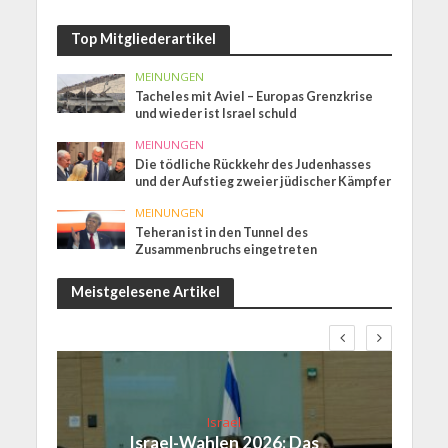
Top Mitgliederartikel
MEINUNGEN
Tacheles mit Aviel – Europas Grenzkrise
und wieder ist Israel schuld
MEINUNGEN
Die tödliche Rückkehr des Judenhasses
und der Aufstieg zweier jüdischer Kämpfer
MEINUNGEN
Teheran ist in den Tunnel des
Zusammenbruchs eingetreten
Meistgelesene Artikel
Israel
Israel-Wahlen 2026: Das