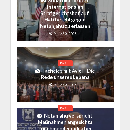
Südafrika fordert
Internationalen
Strafgerichtshof auf,
Haftbefehl gegen
Netanjahu zu erlassen
März 30, 2023
ISRAEL
Tacheles mit Aviel – Die
Rede unseres Lebens
März 30, 2023
ISRAEL
Netanjahu verspricht
Maßnahmen angesichts
zunehmender jüdischer