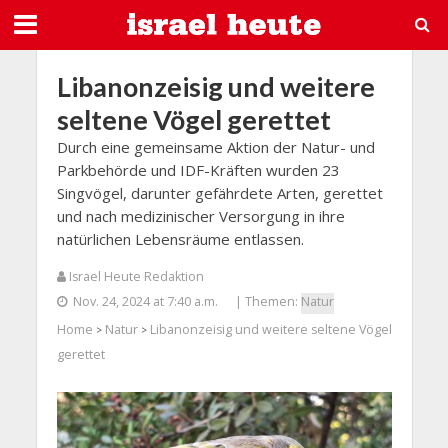
Libanonzeisig und weitere
seltene Vögel gerettet
Durch eine gemeinsame Aktion der Natur- und
Parkbehörde und IDF-Kräften wurden 23
Singvögel, darunter gefährdete Arten, gerettet
und nach medizinischer Versorgung in ihre
natürlichen Lebensräume entlassen.
Israel Heute Redaktion
Nov. 24, 2024 at 7:40 a.m.
| Themen:
Natur
Home
Natur
Libanonzeisig und weitere seltene Vögel
>
>
gerettet