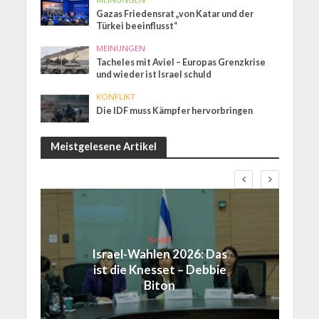
Gazas Friedensrat „von Katar und der
Türkei beeinflusst“
MEINUNGEN
Tacheles mit Aviel – Europas Grenzkrise
und wieder ist Israel schuld
KONFLIKT
Die IDF muss Kämpfer hervorbringen
Meistgelesene Artikel
Israel
Israel-Wahlen 2026: Das
ist die Knesset – Debbie
Biton