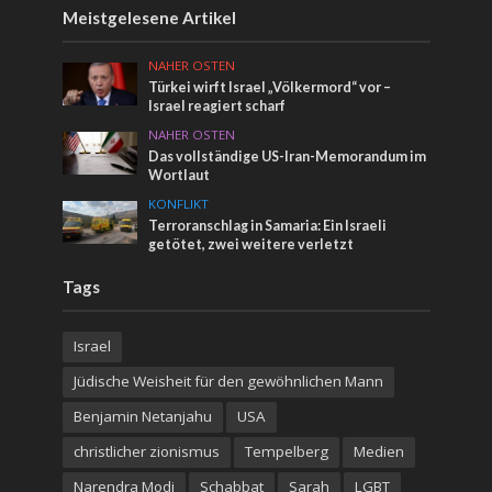
Meistgelesene Artikel
NAHER OSTEN
Türkei wirft Israel „Völkermord“ vor –
Israel reagiert scharf
NAHER OSTEN
Das vollständige US-Iran-Memorandum im
Wortlaut
KONFLIKT
Terroranschlag in Samaria: Ein Israeli
getötet, zwei weitere verletzt
Tags
Israel
Jüdische Weisheit für den gewöhnlichen Mann
Benjamin Netanjahu
USA
christlicher zionismus
Tempelberg
Medien
Narendra Modi
Schabbat
Sarah
LGBT