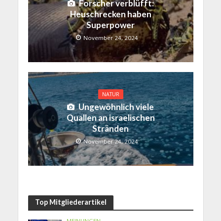
Forscher verblüfft:
Heuschrecken haben
Superpower
November 24, 2024
NATUR
Ungewöhnlich viele
Quallen an israelischen
Stränden
November 24, 2024
Top Mitgliederartikel
MEINUNGEN