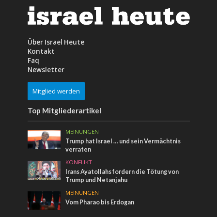
Über Israel Heute
Kontakt
Faq
Newsletter
Mitglied werden
Top Mitgliederartikel
MEINUNGEN
Trump hat Israel … und sein Vermächtnis
verraten
KONFLIKT
Irans Ayatollahs fordern die Tötung von
Trump und Netanjahu
MEINUNGEN
Vom Pharao bis Erdogan