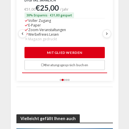
DIGITAL JÄHRLICH
PRINT + D
€25,00
€63,
€51,00
/ Jahr
38% Ersparnis · €31,80 gespart
24% Erspar
Voller Zugang
Voller Z
E-Paper
E-Paper
Zoom-Veranstaltungen
Zoom-Ve
Werbefreies Lesen
Werbefre
Magazin gedruckt
Magazin 
1 Probem
MITGLIED WERDEN
Beratungsgespräch buchen
n
Vielleicht gefällt Ihnen auch