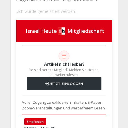
„Ich würde gerne zitiert werden...
Israel Heute
Mitgliedschaft
Artikel nicht lesbar?
Sie sind bereits Mitglied? Melden Sie sich an,
um weiterzulesen.
JETZT EINLOGGEN
Voller Zugang zu exklusiven Inhalten, E-Paper,
Zoom-Veranstaltungen und werbefreiem Lesen.
🇩🇪 Deut
Empfohlen