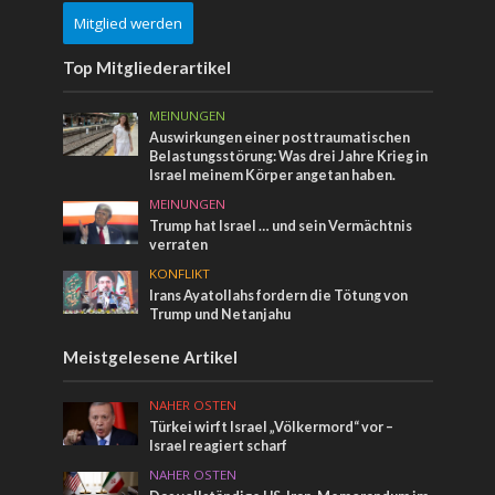
Mitglied werden
Top Mitgliederartikel
MEINUNGEN
Auswirkungen einer posttraumatischen
Belastungsstörung: Was drei Jahre Krieg in
Israel meinem Körper angetan haben.
MEINUNGEN
Trump hat Israel … und sein Vermächtnis
verraten
KONFLIKT
Irans Ayatollahs fordern die Tötung von
Trump und Netanjahu
Meistgelesene Artikel
NAHER OSTEN
Türkei wirft Israel „Völkermord“ vor –
Israel reagiert scharf
NAHER OSTEN