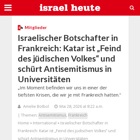
Mitglieder
Israelischer Botschafter in
Frankreich: Katar ist „Feind
des jüdischen Volkes“ und
schürt Antisemitismus in
Universitäten
„Im Moment befinden wir uns in einer der
tiefsten Krisen, die wir je mit Frankreich hatten.“
Amelie Botbol
Mai 28, 2026 at 8:22 a.m.
| Themen:
Antisemitismus
,
Frankreich
Home
International
Israelischer Botschafter in
>
>
Frankreich: Katar ist „Feind des jüdischen Volkes“ und
schürt Antisemitismus in Universitäten