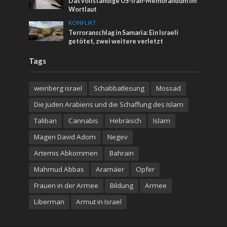
Das vollständige US-Iran-Memorandum im
Wortlaut
KONFLIKT
Terroranschlag in Samaria: Ein Israeli
getötet, zwei weitere verletzt
Tags
weinberg israel
Schabbatlesung
Mossad
Die Juden Arabiens und die Schaffung des Islam
Taliban
Cannabis
Hebräisch
Islam
Magen David Adom
Negev
Artemis Abkommen
Bahrain
Mahmud Abbas
Aramäer
Opfer
Frauen in der Armee
Bildung
Armee
Liberman
Armut in Israel