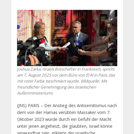
Joshua Zarka, Israels Botschafter in Frankreich, spricht
am 7. August 2025 vor dem Büro von El Al in Paris, das
mit roter Farbe beschmiert wurde. Bildquelle: Mit
freundlicher Genehmigung des israelischen
Außenministeriums
(JNS) PARIS – Der Anstieg des Antisemitismus nach
dem von der Hamas verübten Massaker vom 7.
Oktober 2023 wurde durch ein Gefühl der Macht
unter jenen angeheizt, die glaubten, Israel könne
verwundbar sein, erklärte der israelische