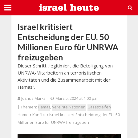
Israel kritisiert
Entscheidung der EU, 50
Millionen Euro für UNRWA
freizugeben
Dieser Schritt „legitimiert die Beteiligung von
UNRWA-Mitarbeitern an terroristischen
Aktivitäten und die Zusammenarbeit mit der
Hamas“.
Joshua Marks
März 5, 2024 at 1:00 p.m.
| Themen:
Hamas
,
Vereinte Nationen
,
Gazastreifen
Home
Konflikt
Israel kritisiert Entscheidung der EU, 50
>
>
Millionen Euro für UNRWA freizugeben