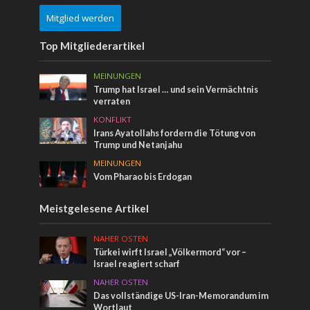
Mitglied werden
Top Mitgliederartikel
MEINUNGEN
Trump hat Israel … und sein Vermächtnis
verraten
KONFLIKT
Irans Ayatollahs fordern die Tötung von
Trump und Netanjahu
MEINUNGEN
Vom Pharao bis Erdogan
Meistgelesene Artikel
NAHER OSTEN
Türkei wirft Israel „Völkermord“ vor –
Israel reagiert scharf
NAHER OSTEN
Das vollständige US-Iran-Memorandum im
Wortlaut