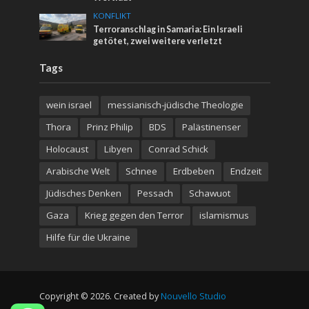
KONFLIKT
Terroranschlag in Samaria: Ein Israeli
getötet, zwei weitere verletzt
Tags
wein israel
messianisch-jüdische Theologie
Thora
Prinz Philip
BDS
Palästinenser
Holocaust
Libyen
Conrad Schick
Arabische Welt
Schnee
Erdbeben
Endzeit
Jüdisches Denken
Pessach
Schawuot
Gaza
Krieg gegen den Terror
islamismus
Hilfe für die Ukraine
Copyright © 2026. Created by
Nouvello Studio