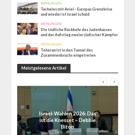
MEINUNGEN
Tacheles mit Aviel – Europas Grenzkrise
und wieder ist Israel schuld
MEINUNGEN
Die tödliche Rückkehr des Judenhasses
und der Aufstieg zweier jüdischer Kämpfer
MEINUNGEN
Teheran ist in den Tunnel des
Zusammenbruchs eingetreten
Meistgelesene Artikel
Israel
Israel-Wahlen 2026: Das
ist die Knesset – Debbie
Biton