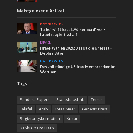
Meistgelesene Artikel
NAHER OSTEN
Türkei wirft Israel „Völkermord“ vor –
Israel reagiert scharf
ISRAEL
Israel-Wahlen 2026: Das ist die Knesset –
Debbie Biton
NAHER OSTEN
Das vollständige US-Iran-Memorandum im
Wortlaut
Tags
Pandora Papers
Staatshaushalt
Terror
Falafel
Arab
Totes Meer
Genesis Preis
Regierungskorruption
Kultur
Rabbi Chaim Eisen