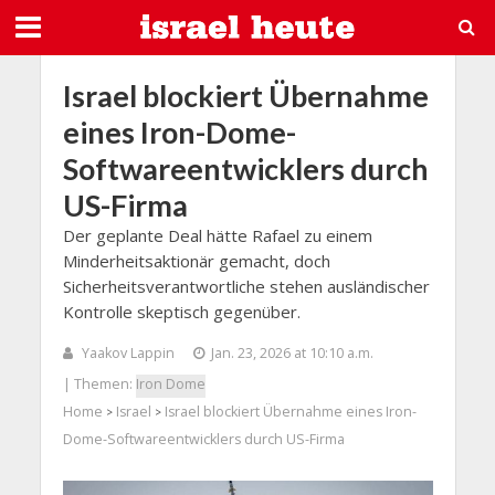
Israel blockiert Übernahme
eines Iron-Dome-
Softwareentwicklers durch
US-Firma
Der geplante Deal hätte Rafael zu einem
Minderheitsaktionär gemacht, doch
Sicherheitsverantwortliche stehen ausländischer
Kontrolle skeptisch gegenüber.
Yaakov Lappin
Jan. 23, 2026 at 10:10 a.m.
| Themen:
Iron Dome
Home
Israel
Israel blockiert Übernahme eines Iron-
>
>
Dome-Softwareentwicklers durch US-Firma