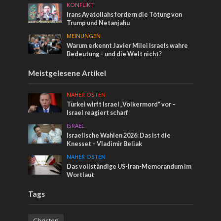
KONFLIKT
Irans Ayatollahs fordern die Tötung von
Trump und Netanjahu
MEINUNGEN
Warum erkennt Javier Milei Israels wahre
Bedeutung – und die Welt nicht?
Meistgelesene Artikel
NAHER OSTEN
Türkei wirft Israel „Völkermord“ vor –
Israel reagiert scharf
ISRAEL
Israelische Wahlen 2026: Das ist die
Knesset – Vladimir Beliak
NAHER OSTEN
Das vollständige US-Iran-Memorandum im
Wortlaut
Tags
Christen