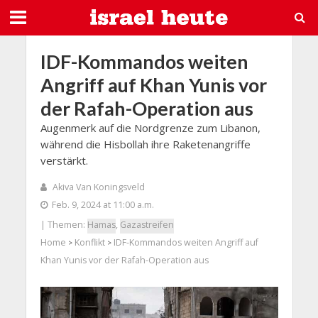
IDF-Kommandos weiten
Angriff auf Khan Yunis vor
der Rafah-Operation aus
Augenmerk auf die Nordgrenze zum Libanon,
während die Hisbollah ihre Raketenangriffe
verstärkt.
Akiva Van Koningsveld
Feb. 9, 2024 at 11:00 a.m.
| Themen:
Hamas
,
Gazastreifen
Home
Konflikt
IDF-Kommandos weiten Angriff auf
>
>
Khan Yunis vor der Rafah-Operation aus