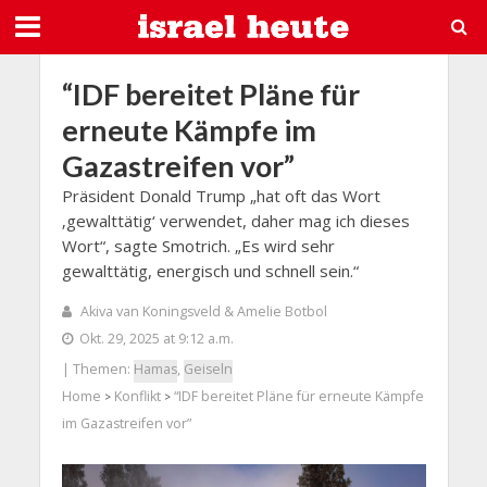
“IDF bereitet Pläne für
erneute Kämpfe im
Gazastreifen vor”
Präsident Donald Trump „hat oft das Wort
‚gewalttätig‘ verwendet, daher mag ich dieses
Wort“, sagte Smotrich. „Es wird sehr
gewalttätig, energisch und schnell sein.“
Akiva van Koningsveld & Amelie Botbol
Okt. 29, 2025 at 9:12 a.m.
| Themen:
Hamas
,
Geiseln
Home
Konflikt
“IDF bereitet Pläne für erneute Kämpfe
>
>
im Gazastreifen vor”