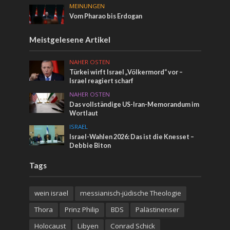
MEINUNGEN
Vom Pharao bis Erdogan
Meistgelesene Artikel
NAHER OSTEN
Türkei wirft Israel „Völkermord“ vor –
Israel reagiert scharf
NAHER OSTEN
Das vollständige US-Iran-Memorandum im
Wortlaut
ISRAEL
Israel-Wahlen 2026: Das ist die Knesset –
Debbie Biton
Tags
wein israel
messianisch-jüdische Theologie
Thora
Prinz Philip
BDS
Palästinenser
Holocaust
Libyen
Conrad Schick