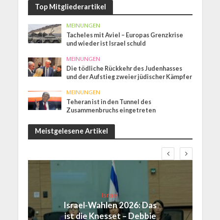
Top Mitgliederartikel
MEINUNGEN
Tacheles mit Aviel – Europas Grenzkrise
und wieder ist Israel schuld
MEINUNGEN
Die tödliche Rückkehr des Judenhasses
und der Aufstieg zweier jüdischer Kämpfer
MEINUNGEN
Teheran ist in den Tunnel des
Zusammenbruchs eingetreten
Meistgelesene Artikel
Israel
Israel-Wahlen 2026: Das
ist die Knesset – Debbie