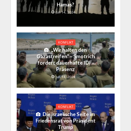
Hamas?
Juli 14, 2024
KONFLIKT
„Wir halten den
Gazastreifen“ – Smotrich
fordert dauerhafte IDF-
Präsenz
Juli 14, 2024
KONFLIKT
Die israelische Seite im
Friedensrat von Präsident
Trump