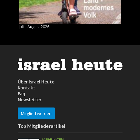
Juli – August 2026
Mai – J
Über Israel Heute
Kontakt
Faq
Newsletter
Mitglied werden
Top Mitgliederartikel
MEINUNGEN