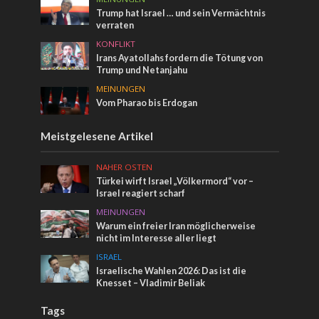
Trump hat Israel … und sein Vermächtnis
verraten
KONFLIKT
Irans Ayatollahs fordern die Tötung von
Trump und Netanjahu
MEINUNGEN
Vom Pharao bis Erdogan
Meistgelesene Artikel
NAHER OSTEN
Türkei wirft Israel „Völkermord“ vor –
Israel reagiert scharf
MEINUNGEN
Warum ein freier Iran möglicherweise
nicht im Interesse aller liegt
ISRAEL
Israelische Wahlen 2026: Das ist die
Knesset – Vladimir Beliak
Tags