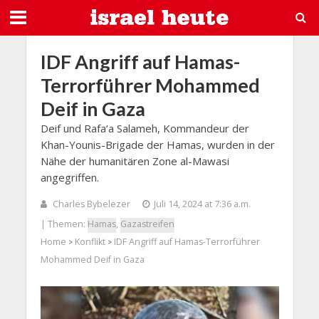
IDF Angriff auf Hamas-
Terrorführer Mohammed
Deif in Gaza
Deif und Rafa’a Salameh, Kommandeur der
Khan-Younis-Brigade der Hamas, wurden in der
Nähe der humanitären Zone al-Mawasi
angegriffen.
Charles Bybelezer
Juli 14, 2024 at 7:36 a.m.
| Themen:
Hamas
,
Gazastreifen
Home
Konflikt
IDF Angriff auf Hamas-Terrorführer
>
>
Mohammed Deif in Gaza