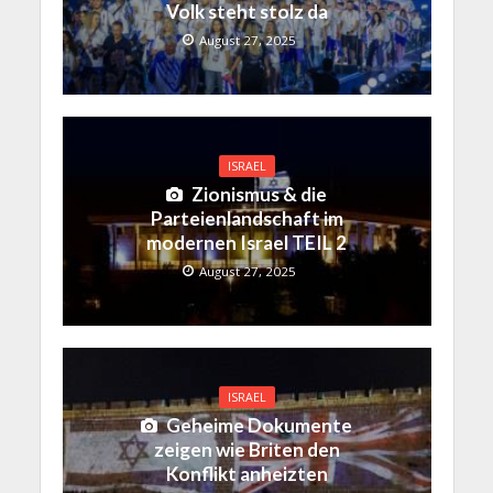
Volk steht stolz da
August 27, 2025
ISRAEL
Zionismus & die
Parteienlandschaft im
modernen Israel TEIL 2
August 27, 2025
ISRAEL
Geheime Dokumente
zeigen wie Briten den
Konflikt anheizten