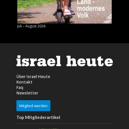
Juli – August 2026
Mai – J
Über Israel Heute
Kontakt
Faq
Newsletter
Mitglied werden
Top Mitgliederartikel