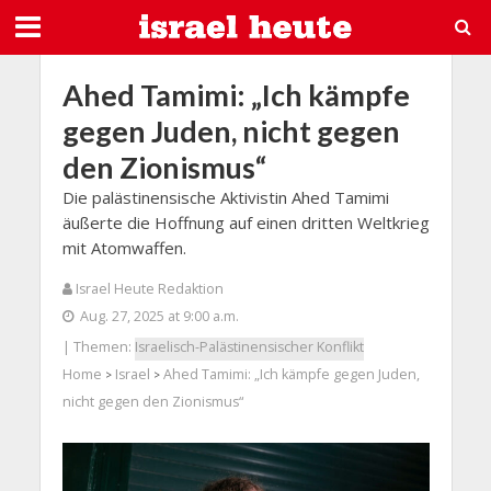
Ahed Tamimi: „Ich kämpfe
gegen Juden, nicht gegen
den Zionismus“
Die palästinensische Aktivistin Ahed Tamimi
äußerte die Hoffnung auf einen dritten Weltkrieg
mit Atomwaffen.
Israel Heute Redaktion
Aug. 27, 2025 at 9:00 a.m.
| Themen:
Israelisch-Palästinensischer Konflikt
Home
Israel
Ahed Tamimi: „Ich kämpfe gegen Juden,
>
>
nicht gegen den Zionismus“