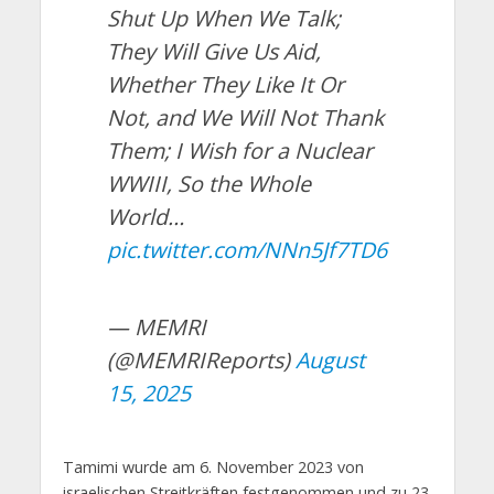
Shut Up When We Talk;
They Will Give Us Aid,
Whether They Like It Or
Not, and We Will Not Thank
Them; I Wish for a Nuclear
WWIII, So the Whole
World…
pic.twitter.com/NNn5Jf7TD6
— MEMRI
(@MEMRIReports)
August
15, 2025
Tamimi wurde am 6. November 2023 von
israelischen Streitkräften festgenommen und zu 23