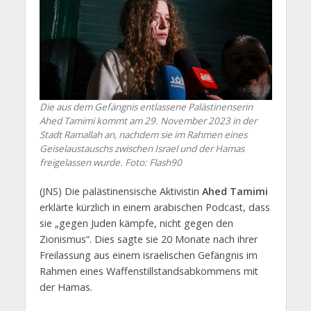
Die aus dem Gefängnis entlassene Palästinenserin
Ahed Tamimi kommt am 29. November 2023 in der
Stadt Ramallah an, nachdem sie im Rahmen eines
Geiselaustauschs zwischen Israel und der Hamas
freigelassen wurde. Foto: Flash90
(JNS) Die palästinensische Aktivistin
Ahed Tamimi
erklärte kürzlich in einem arabischen Podcast, dass
sie „gegen Juden kämpfe, nicht gegen den
Zionismus“. Dies sagte sie 20 Monate nach ihrer
Freilassung aus einem israelischen Gefängnis im
Rahmen eines Waffenstillstandsabkommens mit
der Hamas.