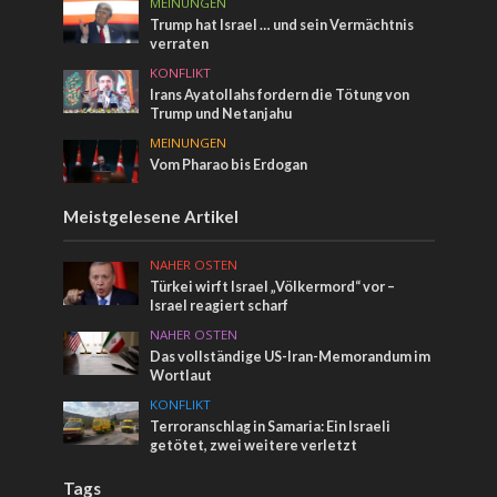
MEINUNGEN
Trump hat Israel … und sein Vermächtnis
verraten
KONFLIKT
Irans Ayatollahs fordern die Tötung von
Trump und Netanjahu
MEINUNGEN
Vom Pharao bis Erdogan
Meistgelesene Artikel
NAHER OSTEN
Türkei wirft Israel „Völkermord“ vor –
Israel reagiert scharf
NAHER OSTEN
Das vollständige US-Iran-Memorandum im
Wortlaut
KONFLIKT
Terroranschlag in Samaria: Ein Israeli
getötet, zwei weitere verletzt
Tags