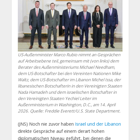
US-Außenminister Marco Rubio nimmt an Gesprächen
auf Arbeitsebene teil, gemeinsam mit (von links) dem
Berater des Außenministeriums Michael Needham,
dem US-Botschafter bei den Vereinten Nationen Mike
Waltz, dem US-Botschafter im Libanon Michel Issa, der
libanesischen Botschafterin in den Vereinigten Staaten
Nada Hamadeh und dem israelischen Botschafter in
den Vereinigten Staaten Yechiel Leiter im
Außenministerium in Washington, D.C., am 14. April
2026. Quelle: Freddie Everett/U.S. State Department.
(JNS) Noch nie zuvor haben
Israel und der Libanon
direkte Gespräche auf einem derart hohen
diplomatischen Niveau geführt, bei denen die