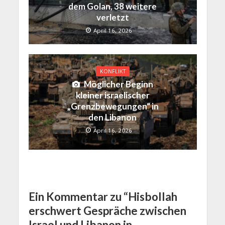
dem Golan, 38 weitere
verletzt
April 16, 2026
KONFLIKT
Möglicher Beginn
kleiner israelischer
„Grenzbewegungen“ in
den Libanon
April 16, 2026
Ein Kommentar zu “Hisbollah
erschwert Gespräche zwischen
Israel und Libanon in