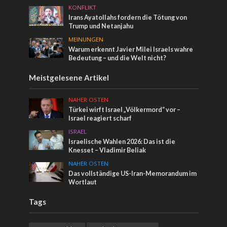
KONFLIKT
Irans Ayatollahs fordern die Tötung von
Trump und Netanjahu
MEINUNGEN
Warum erkennt Javier Milei Israels wahre
Bedeutung – und die Welt nicht?
Meistgelesene Artikel
NAHER OSTEN
Türkei wirft Israel „Völkermord“ vor –
Israel reagiert scharf
ISRAEL
Israelische Wahlen 2026: Das ist die
Knesset – Vladimir Beliak
NAHER OSTEN
Das vollständige US-Iran-Memorandum im
Wortlaut
Tags