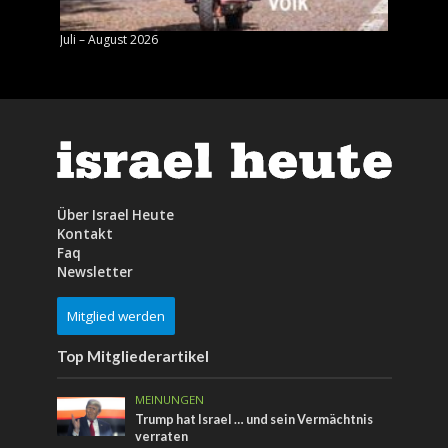
Juli – August 2026
Mai – J
Über Israel Heute
Kontakt
Faq
Newsletter
Mitglied werden
Top Mitgliederartikel
MEINUNGEN
Trump hat Israel … und sein Vermächtnis
verraten