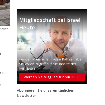
Mitgliedschaft bei Israel
Heute
Staat
r
n
Für den Preis einer Tasse Kaffee haben
Sie vollen Zugriff auf alle Inhalte der
Mitglieder
r die
Werden Sie Mitglied für nur €6.90
D
Abonnieren Sie unseren täglichen
Newsletter