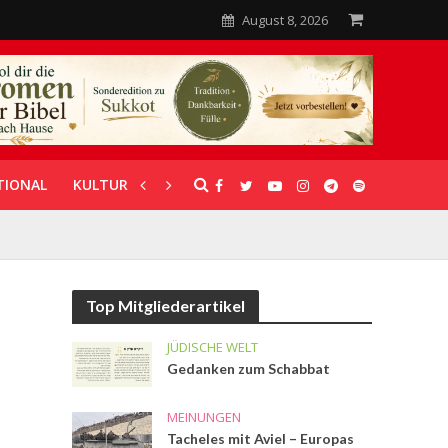
August 8, 2026
TIONAL
KULTUR
UNTERSTÜTZUNG
Top Mitgliederartikel
JÜDISCHE WELT
Gedanken zum Schabbat
MEINUNGEN
Tacheles mit Aviel – Europas