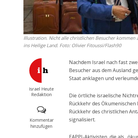
Illustration. Nicht alle christlichen Besucher komme
ins Heilige Land.
Foto: Olivier Fitoussi/Flash90
Nachdem Israel nach fast zwe
Besucher aus dem Ausland geö
Staat anklagen und verleumden
Israel Heute
Redaktion
Die örtliche israelische Nich
Rückkehr des Ökumenischen Be
Rückkehr des christlichen A
signalisiert.
Kommentar
hinzufügen
EAPPI-Aktivisten, die als „ök