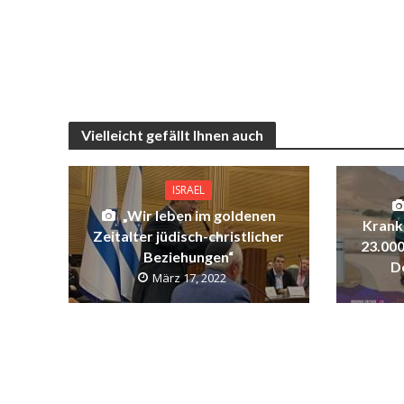
Vielleicht gefällt Ihnen auch
ISRAEL
„Wir leben im goldenen
Krank
Zeitalter jüdisch-christlicher
23.000
Beziehungen“
D
März 17, 2022