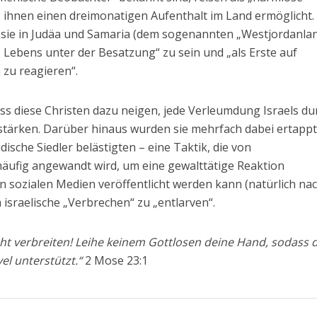
s ihnen einen dreimonatigen Aufenthalt im Land ermöglicht.
 sie in Judäa und Samaria (dem sogenannten „Westjordanlan
 Lebens unter der Besatzung“ zu sein und „als Erste auf
zu reagieren“.
dass diese Christen dazu neigen, jede Verleumdung Israels du
rstärken. Darüber hinaus wurden sie mehrfach dabei ertappt
üdische Siedler belästigten – eine Taktik, die von
 häufig angewandt wird, um eine gewalttätige Reaktion
n sozialen Medien veröffentlicht werden kann (natürlich na
 israelische „Verbrechen“ zu „entlarven“.
cht verbreiten! Leihe keinem Gottlosen deine Hand, sodass 
el unterstützt.“
2 Mose 23:1