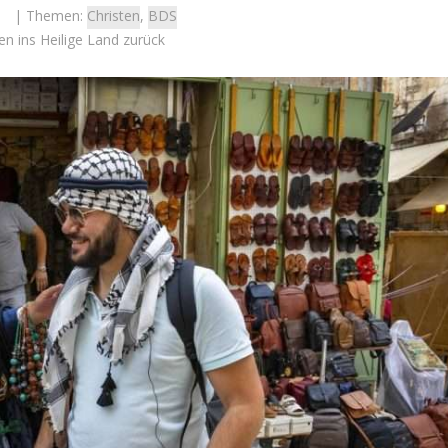
| Themen:
Christen
,
BDS
ren ins Heilige Land zurück
Israel
Israel
 Wahlen 2026: Das ist
Israelische Wahlen 2026: Das 
t – Vladimir Beliak
die Knesset – Moshe Abutb