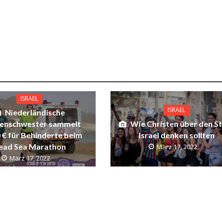
ISRAEL
ISRAEL
Niederländische
enschwester sammelt
Wie Christen über den S
 € für Behinderte beim
Israel denken sollten
ead Sea Marathon
März 17, 2022
März 17, 2022