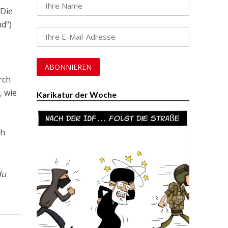
 Die
d“)
rch
, wie
Karikatur der Woche
ch
du