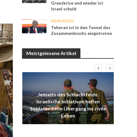
Grenzkrise und wieder ist
Israel schuld
MEINUNGEN
Teheran ist in den Tunnel des
Zusammenbruchs eingetreten
Meistgelesene Artikel
Israel
Jenseits des Schlachtfelds:
ist
Israelische Initiativen helfen
Isr
ul
Soldaten beim Übergang ins zivile
d
Leben