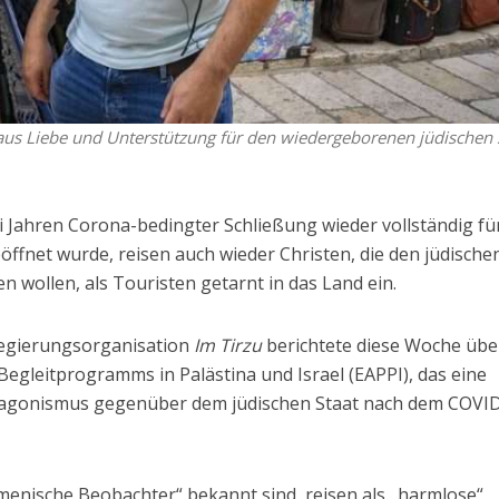
n aus Liebe und Unterstützung für den wiedergeborenen jüdischen 
i Jahren Corona-bedingter Schließung wieder vollständig fü
ffnet wurde, reisen auch wieder Christen, die den jüdische
 wollen, als Touristen getarnt in das Land ein.
tregierungsorganisation
Im Tirzu
berichtete diese Woche übe
gleitprogramms in Palästina und Israel (EAPPI), das eine
ntagonismus gegenüber dem jüdischen Staat nach dem COVI
umenische Beobachter“ bekannt sind, reisen als „harmlose“