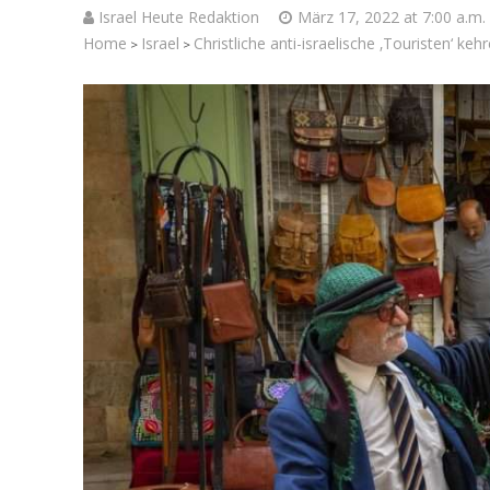
Israel Heute Redaktion
März 17, 2022 at 7:00 a.m.
Home
Israel
Christliche anti-israelische ‚Touristen‘ keh
>
>
Israelische
die Knesse