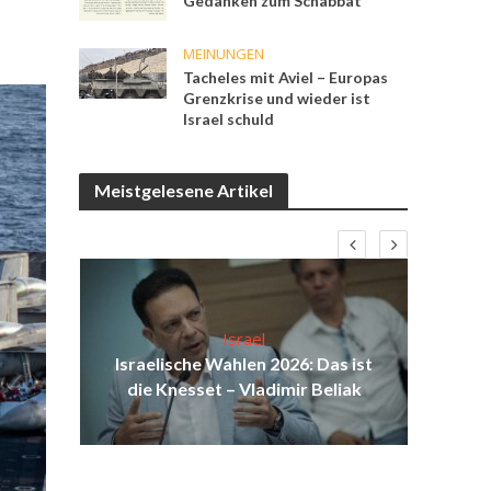
Gedanken zum Schabbat
MEINUNGEN
Tacheles mit Aviel – Europas
Grenzkrise und wieder ist
Israel schuld
Meistgelesene Artikel
:
Israel
n
Israelische Wahlen 2026: Das ist
Isr
vile
die Knesset – Vladimir Beliak
d