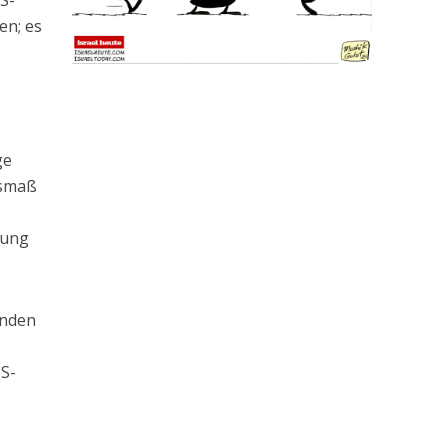
S-
en; es
ge
usmaß
rung
enden
US-