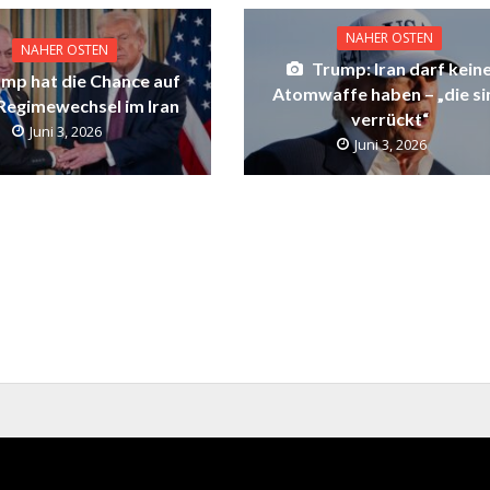
NAHER OSTEN
NAHER OSTEN
Trump: Iran darf kein
mp hat die Chance auf
Atomwaffe haben – „die si
 Regimewechsel im Iran
verrückt“
Juni 3, 2026
Juni 3, 2026