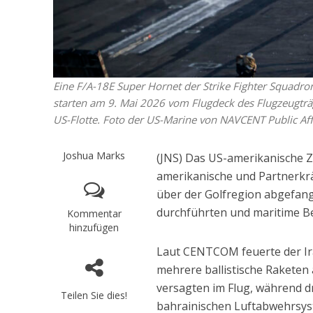
Eine F/A-18E Super Hornet der Strike Fighter Squadr
starten am 9. Mai 2026 vom Flugdeck des Flugzeugträg
US-Flotte. Foto der US-Marine von NAVCENT Public Aff
Joshua Marks
(JNS) Das US-amerikanische 
amerikanische und Partnerkrä
über der Golfregion abgefang
durchführten und maritime B
Kommentar
hinzufügen
Laut CENTCOM feuerte der Ir
mehrere ballistische Raketen 
versagten im Flug, während dr
Teilen Sie dies!
bahrainischen Luftabwehrsys