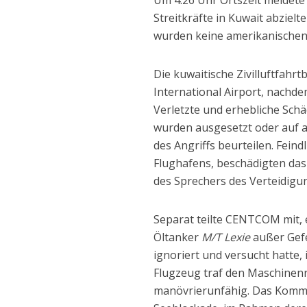
Um 4:26 Uhr Ortszeit meldete
Streitkräfte in Kuwait abzie
wurden keine amerikanischen
Die kuwaitische Zivilluftfah
International Airport, nachd
Verletzte und erhebliche Schä
wurden ausgesetzt oder auf 
des Angriffs beurteilen. Fein
Flughafens, beschädigten das
des Sprechers des Verteidigun
Separat teilte CENTCOM mit,
Öltanker
M/T Lexie
außer Gefe
ignoriert und versucht hatte,
Flugzeug traf den Maschinenr
manövrierunfähig. Das Komma