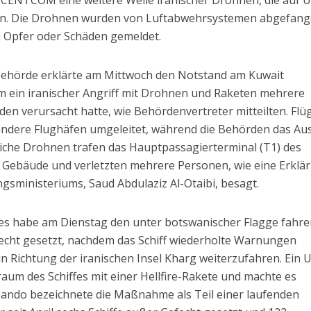
 CENTCOM eine weitere Welle iranischer Drohnen, die auf U
lten. Die Drohnen wurden von Luftabwehrsystemen abgefang
 Opfer oder Schäden gemeldet.
rtbehörde erklärte am Mittwoch den Notstand am Kuwait
em ein iranischer Angriff mit Drohnen und Raketen mehrere
den verursacht hatte, wie Behördenvertreter mitteilten. Flü
andere Flughäfen umgeleitet, während die Behörden das A
dliche Drohnen trafen das Hauptpassagierterminal (T1) des
 Gebäude und verletzten mehrere Personen, wie eine Erklä
gsministeriums, Saud Abdulaziz Al-Otaibi, besagt.
 es habe am Dienstag den unter botswanischer Flagge fahr
cht gesetzt, nachdem das Schiff wiederholte Warnungen
 in Richtung der iranischen Insel Kharg weiterzufahren. Ein 
aum des Schiffes mit einer Hellfire-Rakete und machte es
ndo bezeichnete die Maßnahme als Teil einer laufenden