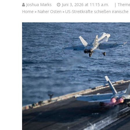
Joshua Marks
Juni 3, 2026 at 11:15 a.m.
| Them
Home
Naher Osten
US-Streitkräfte schießen iranisch
>
>
Israelische
die Kness