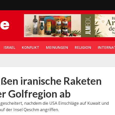
ISRAEL
KONFLIKT
MEINUNGEN
RELIGION
INTERNA
eßen iranische Raketen
r Golfregion ab
 gescheitert, nachdem die USA Einschläge auf Kuwait und
f der Insel Qeschm angriffen.