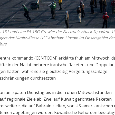
on 151 und eine EA-18G Growler der Electronic Attack Squadron 1
ers der Nimitz-Klasse USS Abraham Lincoln im Einsatzgebiet der
airs.
Zentralkommando (CENTCOM) erklärte früh am Mittwoch, d
fte in der Nacht mehrere iranische Raketen- und Doppelang
en hätten, während sie gleichzeitig Vergeltungsschläge
eschränkungen durchsetzten.
an am späten Dienstag bis in die frühen Mittwochstunden
auf regionale Ziele ab. Zwei auf Kuwait gerichtete Raketen
ei weitere, die auf Bahrain zielten, von US-amerikanischen
temen abgefangen wurden. Kuwaitische Behörden bestätig