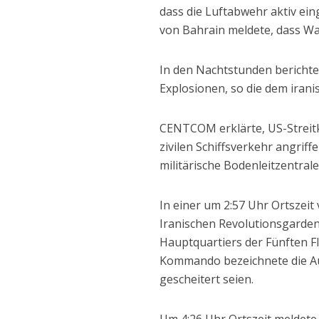
dass die Luftabwehr aktiv e
von Bahrain meldete, dass W
In den Nachtstunden berichte
Explosionen, so die dem ira
CENTCOM erklärte, US-Streitk
zivilen Schiffsverkehr angriff
militärische Bodenleitzentral
In einer um 2:57 Uhr Ortsze
Iranischen Revolutionsgarden
Hauptquartiers der Fünften Fl
Kommando bezeichnete die Auss
gescheitert seien.