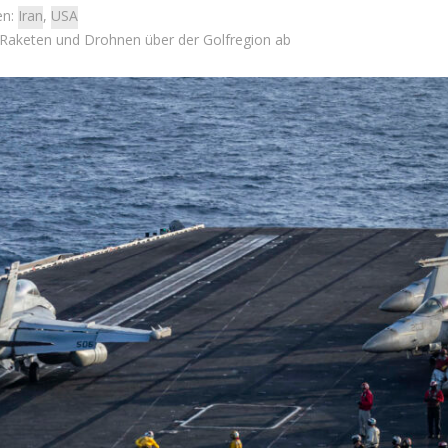
en:
Iran
,
USA
e Raketen und Drohnen über der Golfregion ab
Israel
Israel
Jenseits des Schlachtfelds
 Wahlen 2026: Das ist
Israelische Initiativen helfe
et – Moshe Abutbul
Soldaten beim Übergang ins zi
Leben