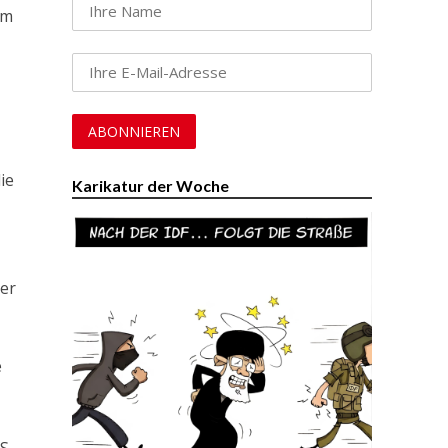
um
ie
Karikatur der Woche
der
e