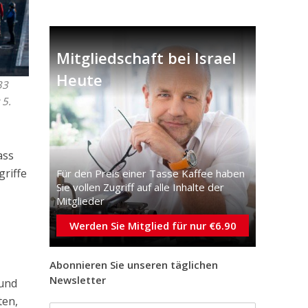
Mitgliedschaft bei Israel
Heute
33
 5.
ass
riffe
Für den Preis einer Tasse Kaffee haben
Sie vollen Zugriff auf alle Inhalte der
Mitglieder
Werden Sie Mitglied für nur €6.90
Abonnieren Sie unseren täglichen
Newsletter
 und
ten,