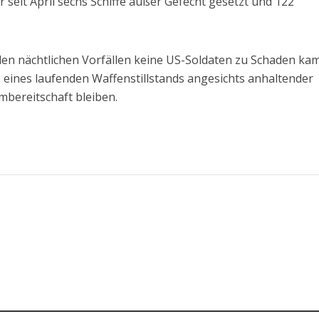
seit April sechs Schiffe außer Gefecht gesetzt und 122
en nächtlichen Vorfällen keine US-Soldaten zu Schaden ka
tz eines laufenden Waffenstillstands angesichts anhaltender
bereitschaft bleiben.