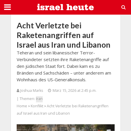
Acht Verletzte bei
Raketenangriffen auf
Israel aus Iran und Libanon
Teheran und sein libanesischer Terror-
Verbündeter setzten ihre Raketenangriffe auf
den jüdischen Staat fort. Dabei kam es zu
Bränden und Sachschäden – unter anderem am
Wohnhaus des US-Generalkonsuls.
Joshua Marks
März 15, 2026 at 2:45 p.m.
| Themen:
Iran
Home
Konflikt
Acht Verletzte bei Raketenangriffen
>
>
auf Israel aus Iran und Libanon