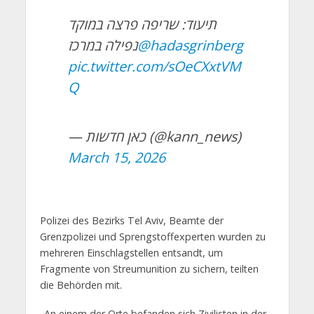
תיעוד: שריפה פרצה במוקד
נפילה במרכז
@hadasgrinberg
pic.twitter.com/sOeCXxtVM
Q
— כאן חדשות (@kann_news)
March 15, 2026
Polizei des Bezirks Tel Aviv, Beamte der
Grenzpolizei und Sprengstoffexperten wurden zu
mehreren Einschlagstellen entsandt, um
Fragmente von Streumunition zu sichern, teilten
die Behörden mit.
„An einem der Orte befanden sich Zivilisten in der