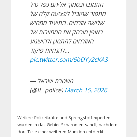
התמגנו ובסמוך אליהם נפל טיל
מתפזר שהוביל לפציעה קלה של
שלושה אזרחים. התיעוד ממחיש
באופן מובהק את המחויבות של
האזרחים להתמגן ולהישמע
להנחיות פיקוד…
pic.twitter.com/6bDYy2cKA3
— משטרת ישראל
(@IL_police)
March 15, 2026
Weitere Polizeikräfte und Sprengstoffexperten
wurden in das Gebiet Scharon entsandt, nachdem
dort Teile einer weiteren Munition entdeckt