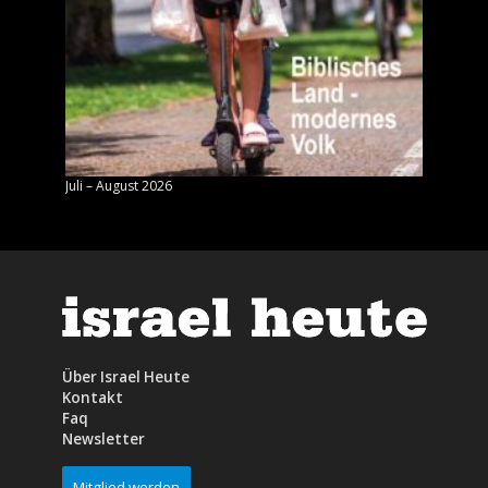
Juli – August 2026
Mai – J
Über Israel Heute
Kontakt
Faq
Newsletter
Mitglied werden