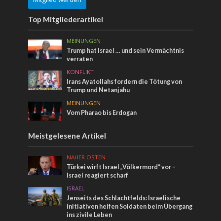
Top Mitgliederartikel
MEINUNGEN
Trump hat Israel … und sein Vermächtnis
verraten
KONFLIKT
Irans Ayatollahs fordern die Tötung von
Trump und Netanjahu
MEINUNGEN
Vom Pharao bis Erdogan
Meistgelesene Artikel
NAHER OSTEN
Türkei wirft Israel „Völkermord“ vor –
Israel reagiert scharf
ISRAEL
Jenseits des Schlachtfelds: Israelische
Initiativen helfen Soldaten beim Übergang
ins zivile Leben