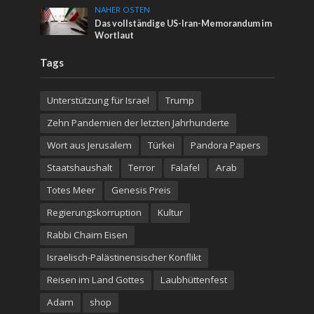
NAHER OSTEN
Das vollständige US-Iran-Memorandum im
Wortlaut
Tags
Unterstützung für Israel
Trump
Zehn Pandemien der letzten Jahrhunderte
Wort aus Jerusalem
Türkei
Pandora Papers
Staatshaushalt
Terror
Falafel
Arab
Totes Meer
Genesis Preis
Regierungskorruption
Kultur
Rabbi Chaim Eisen
Israelisch-Palästinensischer Konflikt
Reisen im Land Gottes
Laubhüttenfest
Adam
shop