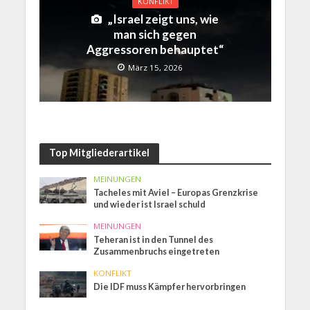
KONFLIKT
„Israel zeigt uns, wie
man sich gegen
Aggressoren behauptet“
März 15, 2026
Top Mitgliederartikel
MEINUNGEN
Tacheles mit Aviel – Europas Grenzkrise
und wieder ist Israel schuld
MEINUNGEN
Teheran ist in den Tunnel des
Zusammenbruchs eingetreten
KONFLIKT
Die IDF muss Kämpfer hervorbringen