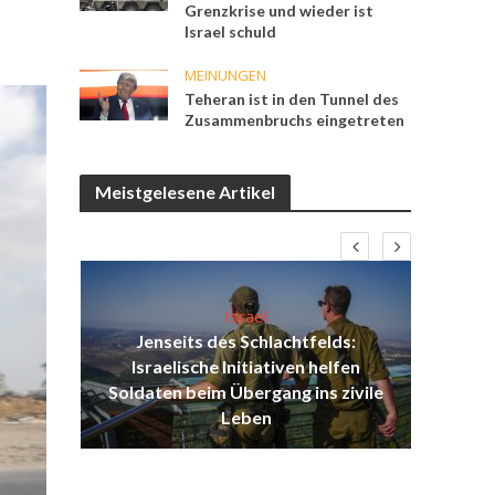
Grenzkrise und wieder ist
Israel schuld
MEINUNGEN
Teheran ist in den Tunnel des
Zusammenbruchs eingetreten
Meistgelesene Artikel
Israel
Jenseits des Schlachtfelds:
ist
Israelische Initiativen helfen
Isr
ul
Soldaten beim Übergang ins zivile
d
Leben