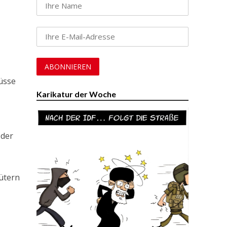
üsse
Karikatur der Woche
 der
ütern