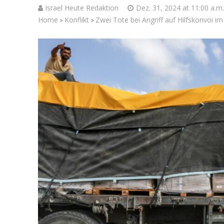
Israel Heute Redaktion
Dez. 31, 2024 at 11:00 a.m.
Home
Konflikt
Zwei Tote bei Angriff auf Hilfskonvoi im
>
>
Israelische
die Knesse