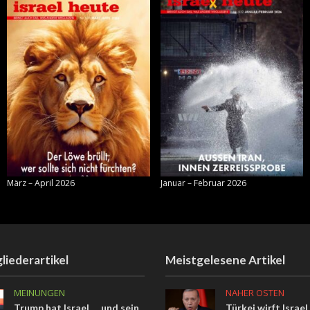
März – April 2026
Januar – Februar 2026
liederartikel
Meistgelesene Artikel
MEINUNGEN
NAHER OSTEN
Trump hat Israel … und sein
Türkei wirft Israel