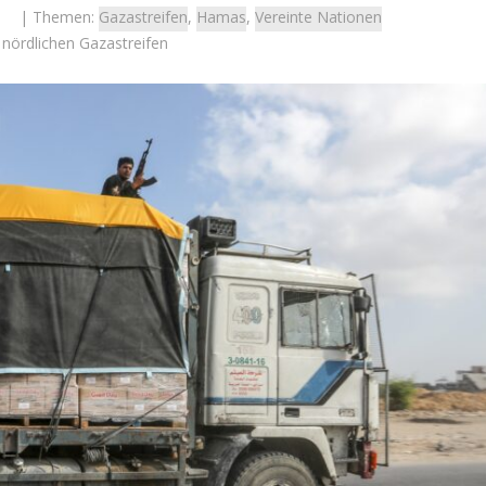
| Themen:
Gazastreifen
,
Hamas
,
Vereinte Nationen
 nördlichen Gazastreifen
Israel
Israel
 Wahlen 2026: Das ist
Israelische Wahlen 2026: Das 
t – Vladimir Beliak
die Knesset – Moshe Abutb