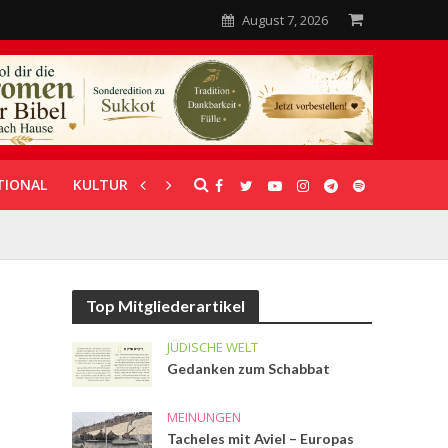
August 7, 2026
TIONAL
KULTUR
UNTERSTÜTZUNG
Top Mitgliederartikel
JÜDISCHE WELT
Gedanken zum Schabbat
MEINUNGEN
Tacheles mit Aviel – Europas