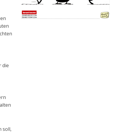
gen
uten
ichten
 die
ern
halten
 soll,