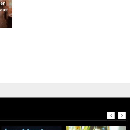
der
 aus