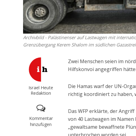
Archivbild - Palästinenser auf Lastwagen mit internati
Grenzübergang Kerem Shalom im südlichen Gazastreif
Zwei Menschen seien im nörd
Hilfskonvoi angegriffen hätte
Die Hamas warf der UN-Organi
Israel Heute
Redaktion
richtig koordiniert zu haben,
Das WFP erklärte, der Angrif
Kommentar
von 40 Lastwagen im Namen h
hinzufügen
„gewaltsame bewaffnete Plün
unterbrochen worden sei.