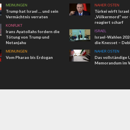
MEINUNGEN
NAHER OSTEN
Trump hat Israel … und sein
Türkei wirft Israel
Vermächtnis verraten
„Völkermord“ vor –
reagiert scharf
KONFLIKT
ISRAEL
Irans Ayatollahs fordern die
Tötung von Trump und
Israel-Wahlen 2026
Netanjahu
die Knesset – Deb
MEINUNGEN
NAHER OSTEN
Vom Pharao bis Erdogan
Das vollständige 
Memorandum im W
COMMENT