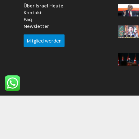
Über Israel Heute
Kontakt
Faq
Newsletter
Mitglied werden
Why do people think the beach is a good idea?