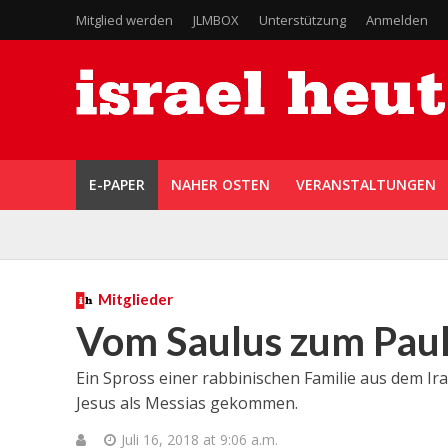
Mitglied werden
JLMBOX
Unterstützung
Anmelden
E-PAPER
NAHER OSTEN
VERANSTALTUNGEN
Mitglieder
Vom Saulus zum Pau
Ein Spross einer rabbinischen Familie aus dem Ira
Jesus als Messias gekommen.
Juli 16, 2018 at 9:06 a.m.