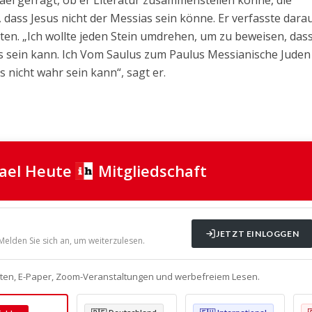
ael gefragt, ob er Literatur zusammenstellen könne, die
dass Jesus nicht der Messias sein könne. Er verfasste dara
en. „Ich wollte jeden Stein umdrehen, um zu beweisen, das
ls sein kann. Ich Vom Saulus zum Paulus Messianische Juden
 nicht wahr sein kann“, sagt er.
rael Heute
Mitgliedschaft
JETZT EINLOGGEN
 Melden Sie sich an, um weiterzulesen.
alten, E-Paper, Zoom-Veranstaltungen und werbefreiem Lesen.