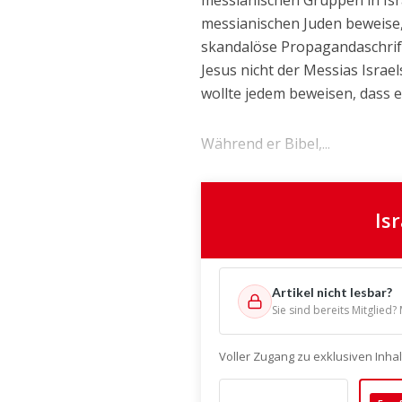
messianischen Gruppen in Isr
messianischen Juden beweise, 
skandalöse Propagandaschrift
Jesus nicht der Messias Israe
wollte jedem beweisen, dass es
Während er Bibel,...
Is
Artikel nicht lesbar?
Sie sind bereits Mitglied?
Voller Zugang zu exklusiven Inh