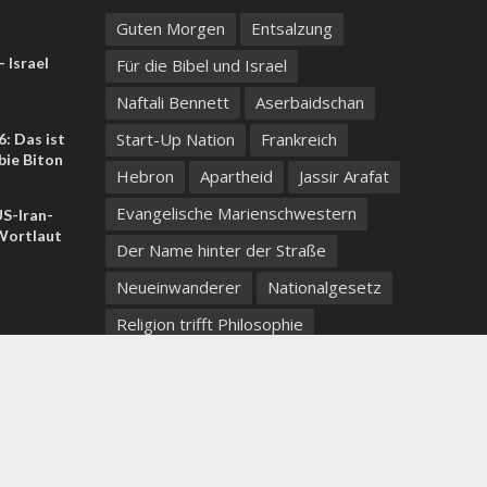
Guten Morgen
Entsalzung
 Israel
Für die Bibel und Israel
Naftali Bennett
Aserbaidschan
Start-Up Nation
Frankreich
: Das ist
bie Biton
Hebron
Apartheid
Jassir Arafat
Evangelische Marienschwestern
US-Iran-
ortlaut
Der Name hinter der Straße
Neueinwanderer
Nationalgesetz
Religion trifft Philosophie
Koexistenz
jom kippur
afganistan
krieg
Justizreform
Take your coffee with you wherever you go