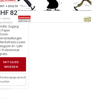
🇨🇭 Schweiz
INT + DIGITAL
HF 82
/ Jahr
l. höhere
sandkosten
Voller Zugang
E-Paper
Zoom-
Veranstaltungen
Werbefreies Lesen
Magazin 6× / Jahr
1 Probemonat
gratis
MITGLIED
WERDEN
Beratungsgespräch
buchen