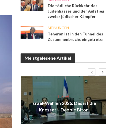
Die tödliche Rückkehr des
Judenhasses und der Aufstieg
zweier jüdischer Kämpfer
MEINUNGEN
Teheran ist in den Tunnel des
Zusammenbruchs eingetreten
Meistgelesene Artikel
Israel
ist
Israel-Wahlen 2026: Das ist die
Isr
ul
Knesset – Debbie Biton
d