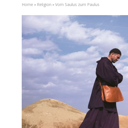
Home
Religion
Vom Saulus zum Paulus
>
>
Israelische
die Knesse