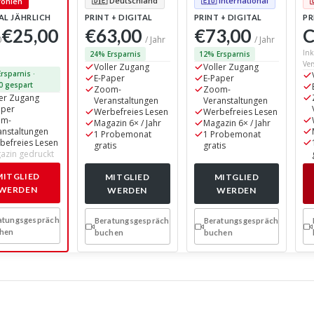
🇩🇪 Deutschland
🇪🇺 International
ohlen
AL JÄHRLICH
PRINT + DIGITAL
PRINT + DIGITAL
PR
€25,00
€63,00
€73,00
C
0
/ Jahr
/ Jahr
Ink
24% Ersparnis
12% Ersparnis
Ver
Voller Zugang
Voller Zugang
rsparnis ·
E-Paper
E-Paper
0 gespart
Zoom-
Zoom-
ler Zugang
Veranstaltungen
Veranstaltungen
aper
Werbefreies Lesen
Werbefreies Lesen
om-
Magazin 6× / Jahr
Magazin 6× / Jahr
anstaltungen
1 Probemonat
1 Probemonat
befreies Lesen
gratis
gratis
azin gedruckt
MITGLIED
MITGLIED
MITGLIED
WERDEN
WERDEN
WERDEN
atungsgespräch
Beratungsgespräch
Beratungsgespräch
hen
buchen
buchen