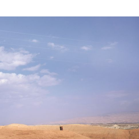
Israel
Israel
 Wahlen 2026: Das ist
Israelische Wahlen 2026: Das 
t – Vladimir Beliak
die Knesset – Moshe Abutb