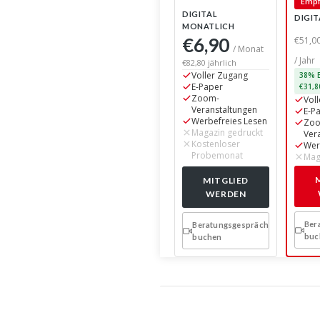
Empf
DIGITAL
DIGIT
MONATLICH
€6,90
€51,0
/ Monat
/ Jahr
€82,80 jährlich
Voller Zugang
38% E
E-Paper
€31,8
Zoom-
Vol
Veranstaltungen
E-P
Werbefreies Lesen
Zo
Magazin gedruckt
Ver
Kostenloser
Wer
Probemonat
Mag
MITGLIED
WERDEN
Ber
Beratungsgespräch
buc
buchen