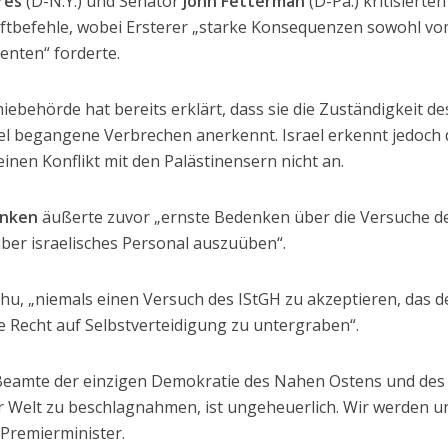
res
(D-N.Y.) und Senator
John Fetterman
(D-Pa.) kritisierte
aftbefehle, wobei Ersterer „starke Konsequenzen sowohl v
enten“ forderte.
ebehörde hat bereits erklärt, dass sie die Zuständigkeit de
ael begangene Verbrechen anerkennt. Israel erkennt jedoch 
einen Konflikt mit den Palästinensern nicht an.
inken
äußerte zuvor „ernste Bedenken über die Versuche d
über israelisches Personal auszuüben“.
u, „niemals einen Versuch des IStGH zu akzeptieren, das 
 Recht auf Selbstverteidigung zu untergraben“.
Beamte der einzigen Demokratie des Nahen Ostens und des
er Welt zu beschlagnahmen, ist ungeheuerlich. Wir werden u
 Premierminister.