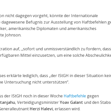
on nicht dagegen vorgeht, könnte der Internationale
nie dagewesene Befugnis zur Ausstellung von Haftbefehlen 
iker, amerikanische Diplomaten und amerikanisches
gte Johnson.
tration auf, „sofort und unmissverständlich zu fordern, dass
verfügbaren Mittel einzusetzen, um eine solche Abscheulichke
 erklärte lediglich, dass „der IStGH in dieser Situation kei
ine Untersuchung nicht unterstützen“.
ss der IStGH noch in dieser Woche
Haftbefehle
gegen
tanjahu
, Verteidigungsminister
Yoav Galant
und den Stabs
, Generalleutnant
Herzi Halevi
, erlassen wird.