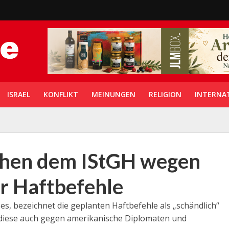
ISRAEL
KONFLIKT
MEINUNGEN
RELIGION
INTERNA
hen dem IStGH wegen
er Haftbefehle
, bezeichnet die geplanten Haftbefehle als „schändlich“
 diese auch gegen amerikanische Diplomaten und