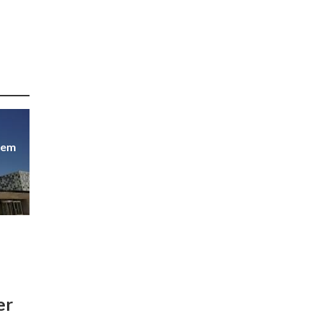
 dem
er