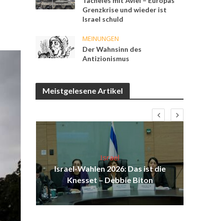
Tacheles mit Aviel – Europas
Grenzkrise und wieder ist
Israel schuld
MEINUNGEN
Der Wahnsinn des
Antizionismus
Meistgelesene Artikel
Israel
ist
Israel-Wahlen 2026: Das ist die
Is
ak
Knesset – Debbie Biton
da