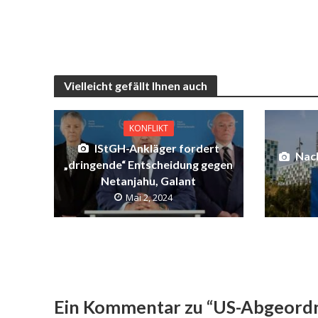
Vielleicht gefällt Ihnen auch
KONFLIKT
IStGH-Ankläger fordert
Nach
„dringende“ Entscheidung gegen
Netanjahu, Galant
Mai 2, 2024
Ein Kommentar zu “US-Abgeord