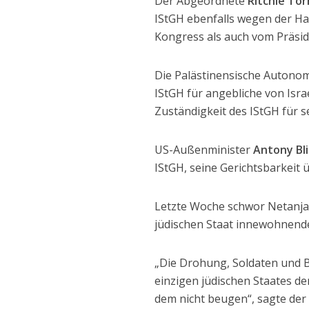
Der Abgeordnete
Ritchie Tor
IStGH ebenfalls wegen der H
Kongress als auch vom Präsid
Die Palästinensische Autonomi
IStGH für angebliche von Isr
Zuständigkeit des IStGH für s
US-Außenminister
Antony Bl
IStGH, seine Gerichtsbarkeit 
Letzte Woche schwor Netanjah
jüdischen Staat innewohnende
„Die Drohung, Soldaten und 
einzigen jüdischen Staates d
dem nicht beugen“, sagte der