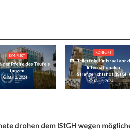
KONFLIKT
KONFLIKT
Teilerfolg für Israel vor
 der Pfeife des Teufels
Internationalen
tanzen
Strafgerichtshof (IStGH)
Mai 2, 2024
Mai 2, 2024
nete drohen dem IStGH wegen möglich