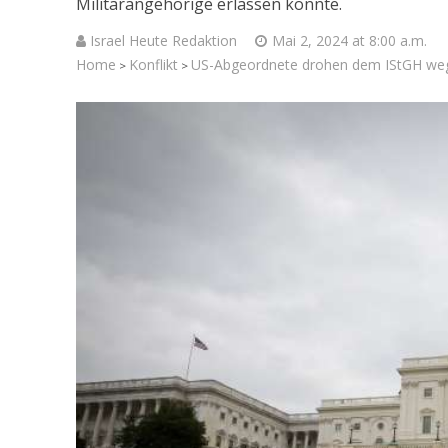
Militärangehörige erlassen könnte.
Israel Heute Redaktion
Mai 2, 2024 at 8:00 a.m.
Home
Konflikt
US-Abgeordnete drohen dem IStGH wege
>
>
Vi
VIDEOPO
Israel: Ve
das israeli