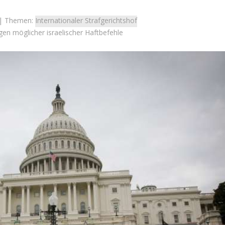
| Themen:
Internationaler Strafgerichtshof
n möglicher israelischer Haftbefehle
deopodcast
Israel
DCAST – AfD und
Israelische Wahlen 2026: Das 
rändert ein Gespräch
die Knesset – Vladimir Beli
sche Bild der Partei?