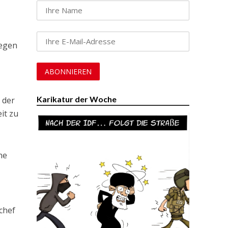
gegen
Karikatur der Woche
 der
it zu
ne
chef