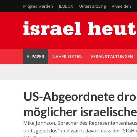
Mitglied werden
JLMBOX
Unterstützung
Anmelden
E-PAPER
NAHER OSTEN
VERANSTALTUNGEN
US-Abgeordnete dro
möglicher israelisch
Mike Johnson, Sprecher des Repräsentantenhauses
und „gesetzlos“ und warnt davor, dass der IStGH