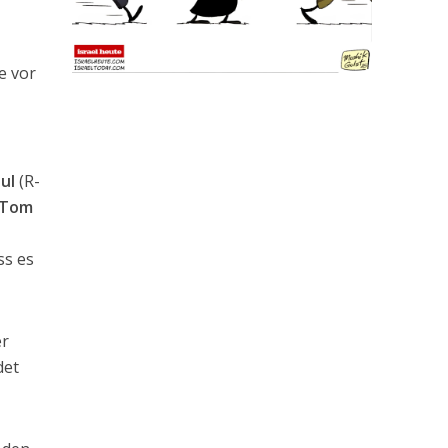
e vor
ul
(R-
Tom
ss es
er
det