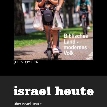
Juli – August 2026
Mai – J
Über Israel Heute