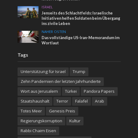
ISRAEL
Jenseits des Schlachtfelds: Israelische
Initiativen helfen Soldaten beim Übergang
ins zivile Leben
NAHER OSTEN
Das vollständige US-Iran-Memorandum im
Wortlaut
Tags
Unterstützung für Israel
Trump
Zehn Pandemien der letzten Jahrhunderte
Wort aus Jerusalem
Türkei
Pandora Papers
Staatshaushalt
Terror
Falafel
Arab
Totes Meer
Genesis Preis
Regierungskorruption
Kultur
Rabbi Chaim Eisen