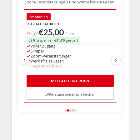
Zoom-Veranstaltungen und werbefreiem Lesen.
🇩🇪 Deut
Empfohlen
DIGITAL JÄHRLICH
PRINT + D
€25,00
€63,
€51,00
/ Jahr
38% Ersparnis · €31,80 gespart
24% Erspar
Voller Zugang
Voller Z
E-Paper
E-Paper
Zoom-Veranstaltungen
Zoom-Ve
Werbefreies Lesen
Werbefre
Magazin gedruckt
Magazin 
1 Probem
MITGLIED WERDEN
Beratungsgespräch buchen
n