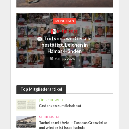
MEINUNGEN
Mitglieder
Tod von zwei Geiseln
bestätigt, Leichen in
Hamas-Händen
Mai 11, 2026
Top Mitgliederartikel
JÜDISCHE WELT
Gedanken zum Schabbat
MEINUNGEN
Tacheles mit Aviel – Europas Grenzkrise
und wieder ist Israel schuld