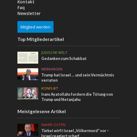
Kontakt
Faq
Newsletter
Mitglied werden
Top Mitgliederartikel
JÜDISCHE WELT
Gedanken zum Schabbat
MEINUNGEN
Trump hat Israel … und sein Vermächtnis
verraten
KONFLIKT
Irans Ayatollahs fordern die Tötung von
Trump und Netanjahu
Meistgelesene Artikel
NAHER OSTEN
Türkei wirft Israel „Völkermord“ vor –
Israel reagiert scharf