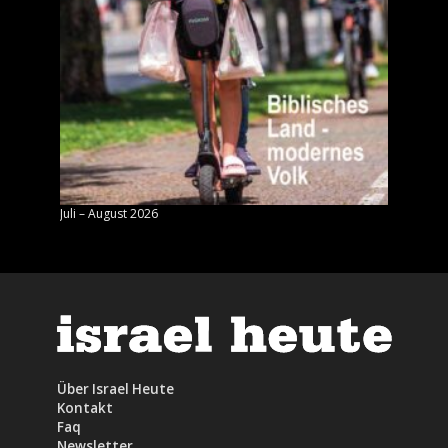
Juli – August 2026
Mai – J
Über Israel Heute
Kontakt
Faq
Newsletter