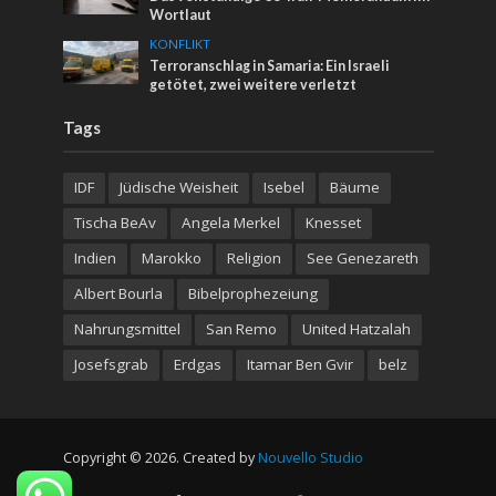
Wortlaut
KONFLIKT
Terroranschlag in Samaria: Ein Israeli
getötet, zwei weitere verletzt
Tags
IDF
Jüdische Weisheit
Isebel
Bäume
Tischa BeAv
Angela Merkel
Knesset
Indien
Marokko
Religion
See Genezareth
Albert Bourla
Bibelprophezeiung
Nahrungsmittel
San Remo
United Hatzalah
Josefsgrab
Erdgas
Itamar Ben Gvir
belz
Copyright © 2026. Created by
Nouvello Studio