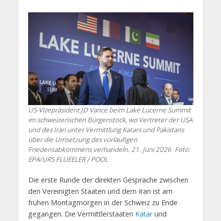
US-Vizepräsident JD Vance beim Lake Lucerne Summit
im schweizerischen Bürgenstock, wo Vertreter der USA
und des Iran unter Vermittlung Katars und Pakistans
über die Umsetzung des vorläufigen
Friedensabkommens verhandeln. 21. Juni 2026. Foto:
EPA/URS FLUEELER / POOL
Die erste Runde der direkten Gespräche zwischen
den Vereinigten Staaten und dem Iran ist am
frühen Montagmorgen in der Schweiz zu Ende
gegangen. Die Vermittlerstaaten
Katar
und