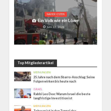
NAHER OSTEN
Ein Volk wie ein Löwe
Juni 22, 2026
Top Mitgliederartikel
MEINUNGEN
25 Jahre nach dem Sbarro-Anschlag: Seine
Folgen wirken bis heute nach
ISRAEL
Rabbi Leo Dee: Warum Israel die beste
langfristige Investition ist
MEINUNGEN
Teheran ist in den Tunnel des