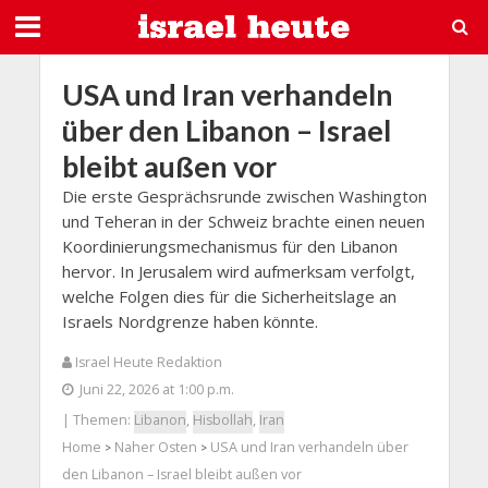
USA und Iran verhandeln
über den Libanon – Israel
bleibt außen vor
Die erste Gesprächsrunde zwischen Washington
und Teheran in der Schweiz brachte einen neuen
Koordinierungsmechanismus für den Libanon
hervor. In Jerusalem wird aufmerksam verfolgt,
welche Folgen dies für die Sicherheitslage an
Israels Nordgrenze haben könnte.
Israel Heute Redaktion
Juni 22, 2026 at 1:00 p.m.
| Themen:
Libanon
,
Hisbollah
,
Iran
Home
Naher Osten
USA und Iran verhandeln über
>
>
den Libanon – Israel bleibt außen vor