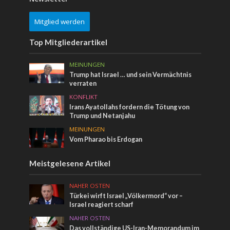
Mitglied werden
Top Mitgliederartikel
MEINUNGEN
Trump hat Israel … und sein Vermächtnis
verraten
KONFLIKT
Irans Ayatollahs fordern die Tötung von
Trump und Netanjahu
MEINUNGEN
Vom Pharao bis Erdogan
Meistgelesene Artikel
NAHER OSTEN
Türkei wirft Israel „Völkermord“ vor –
Israel reagiert scharf
NAHER OSTEN
Das vollständige US-Iran-Memorandum im