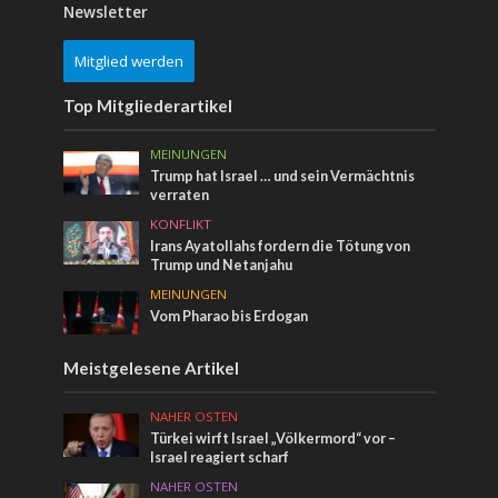
Newsletter
Mitglied werden
Top Mitgliederartikel
MEINUNGEN
Trump hat Israel … und sein Vermächtnis
verraten
KONFLIKT
Irans Ayatollahs fordern die Tötung von
Trump und Netanjahu
MEINUNGEN
Vom Pharao bis Erdogan
Meistgelesene Artikel
NAHER OSTEN
Türkei wirft Israel „Völkermord“ vor –
Israel reagiert scharf
NAHER OSTEN