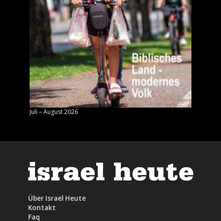
Juli – August 2026
Mai – J
Über Israel Heute
Kontakt
Faq