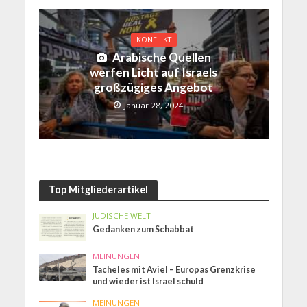
KONFLIKT
Arabische Quellen
werfen Licht auf Israels
großzügiges Angebot
Januar 28, 2024
Top Mitgliederartikel
JÜDISCHE WELT
Gedanken zum Schabbat
MEINUNGEN
Tacheles mit Aviel – Europas Grenzkrise
und wieder ist Israel schuld
MEINUNGEN