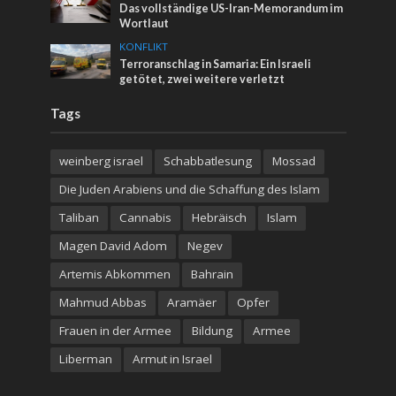
Das vollständige US-Iran-Memorandum im
Wortlaut
KONFLIKT
Terroranschlag in Samaria: Ein Israeli
getötet, zwei weitere verletzt
Tags
weinberg israel
Schabbatlesung
Mossad
Die Juden Arabiens und die Schaffung des Islam
Taliban
Cannabis
Hebräisch
Islam
Magen David Adom
Negev
Artemis Abkommen
Bahrain
Mahmud Abbas
Aramäer
Opfer
Frauen in der Armee
Bildung
Armee
Liberman
Armut in Israel