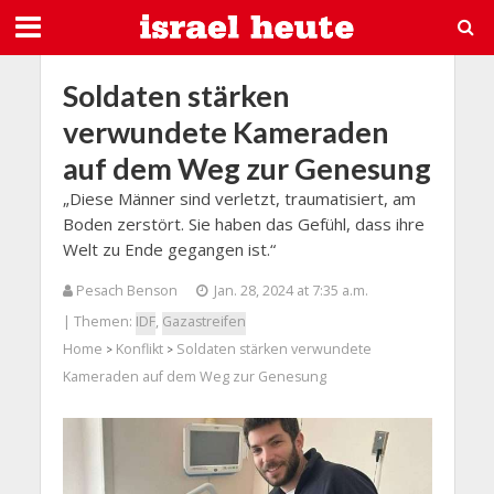
Soldaten stärken
verwundete Kameraden
auf dem Weg zur Genesung
„Diese Männer sind verletzt, traumatisiert, am
Boden zerstört. Sie haben das Gefühl, dass ihre
Welt zu Ende gegangen ist.“
Pesach Benson
Jan. 28, 2024 at 7:35 a.m.
| Themen:
IDF
,
Gazastreifen
Home
Konflikt
Soldaten stärken verwundete
>
>
Kameraden auf dem Weg zur Genesung