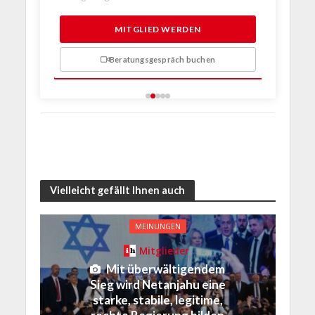
1 Probem
MITGLIED WERDEN
Beratungsgespräch buchen
n
Vielleicht gefällt Ihnen auch
MEINUNGEN
Mitglieder
Mit überwältigendem
Sieg wird Netanjahu eine
starke, stabile, legitime,