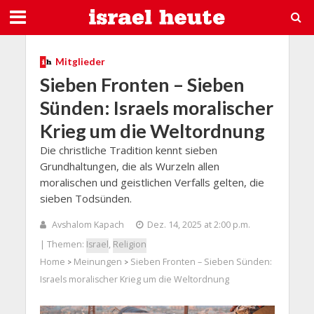
Mitglieder
Sieben Fronten – Sieben
Sünden: Israels moralischer
Krieg um die Weltordnung
Die christliche Tradition kennt sieben
Grundhaltungen, die als Wurzeln allen
moralischen und geistlichen Verfalls gelten, die
sieben Todsünden.
Avshalom Kapach
Dez. 14, 2025 at 2:00 p.m.
| Themen:
Israel
,
Religion
Home
Meinungen
Sieben Fronten – Sieben Sünden:
>
>
Israels moralischer Krieg um die Weltordnung