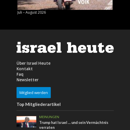
Juli – August 2026
Mai – J
Über Israel Heute
Kontakt
Faq
Newsletter
Mitglied werden
Top Mitgliederartikel
MEINUNGEN
Trump hat Israel … und sein Vermächtnis
verraten