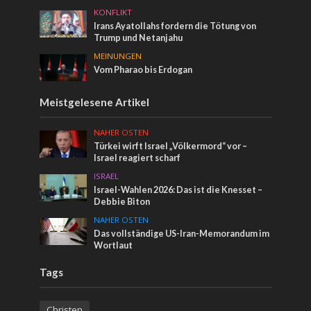
KONFLIKT
Irans Ayatollahs fordern die Tötung von
Trump und Netanjahu
MEINUNGEN
Vom Pharao bis Erdogan
Meistgelesene Artikel
NAHER OSTEN
Türkei wirft Israel „Völkermord“ vor –
Israel reagiert scharf
ISRAEL
Israel-Wahlen 2026: Das ist die Knesset –
Debbie Biton
NAHER OSTEN
Das vollständige US-Iran-Memorandum im
Wortlaut
Tags
Christen