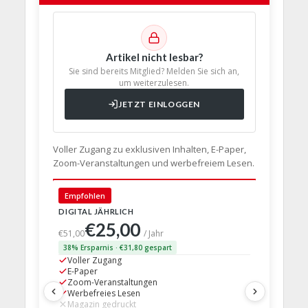
Artikel nicht lesbar?
Sie sind bereits Mitglied? Melden Sie sich an,
um weiterzulesen.
JETZT EINLOGGEN
Voller Zugang zu exklusiven Inhalten, E-Paper,
Zoom-Veranstaltungen und werbefreiem Lesen.
🇩🇪 Deut
Empfohlen
DIGITAL JÄHRLICH
PRINT + D
€25,00
€63,
€51,00
/ Jahr
38% Ersparnis · €31,80 gespart
24% Erspar
Voller Zugang
Voller Z
E-Paper
E-Paper
Zoom-Veranstaltungen
Zoom-Ve
Werbefreies Lesen
Werbefre
Magazin gedruckt
Magazin 