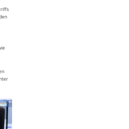
riffs
üden
wie
en
nter