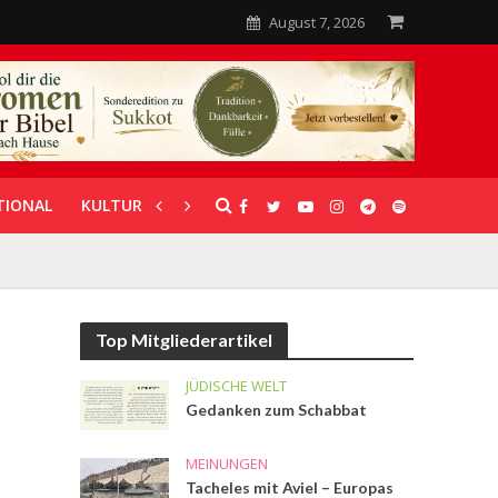
August 7, 2026
TIONAL
KULTUR
UNTERSTÜTZUNG
Top Mitgliederartikel
JÜDISCHE WELT
Gedanken zum Schabbat
MEINUNGEN
Tacheles mit Aviel – Europas