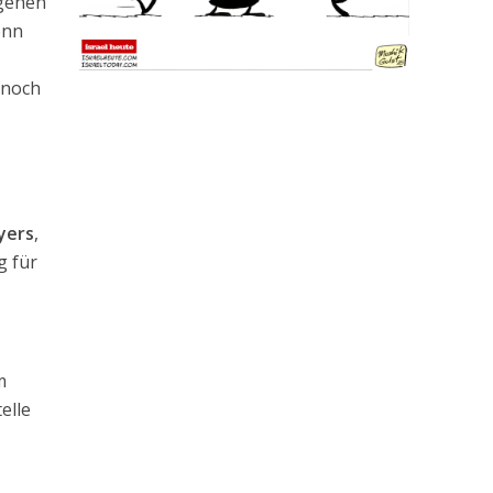
 gehen
enn
 noch
yers
,
g für
m
elle