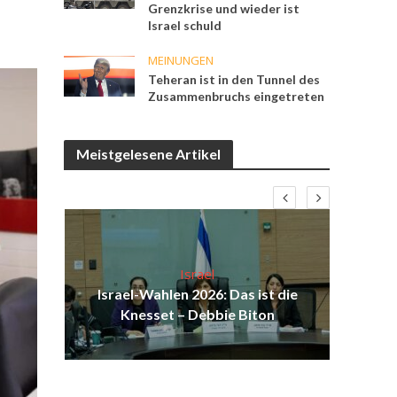
Grenzkrise und wieder ist
Israel schuld
MEINUNGEN
Teheran ist in den Tunnel des
Zusammenbruchs eingetreten
Meistgelesene Artikel
Israel
ist
Israel-Wahlen 2026: Das ist die
I
ak
Knesset – Debbie Biton
Sol