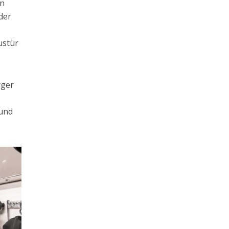
en
der
ustür
rger
 und