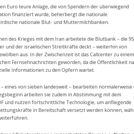
en Euro teure Anlage, die von Spendern der überwiegend
tion finanziert wurde, beherbergt die nationale
rirdische nationale Blut- und Muttermilchbanken.
en des Krieges mit dem Iran arbeitete die Blutbank – die 9
 und der israelischen Streitkräfte deckt – weiterhin von
wölben aus. In der Zwischenzeit ist das Callcenter zu eine
ischen Fernsehnachrichten geworden, da die Öffentlichkeit n
zielle Informationen zu den Opfern wartet.
 – eines von sieben landesweit – bearbeiten normalerweise
riegsbeginn arbeiten sie zudem in Abstimmung mit dem
und nutzen fortschrittliche Technologie, um anfliegende
Rettungskräfte in Bereitschaft versetzt werden können, wä
weiterführen.