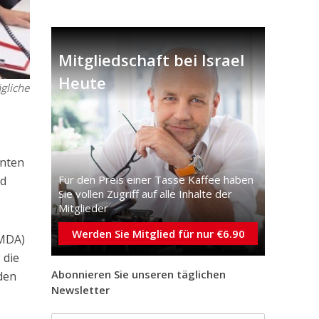
Mitgliedschaft bei Israel
Heute
gliche
nnten
Für den Preis einer Tasse Kaffee haben
nd
Sie vollen Zugriff auf alle Inhalte der
Mitglieder
Werden Sie Mitglied für nur €6.90
MDA)
 die
Abonnieren Sie unseren täglichen
den
Newsletter