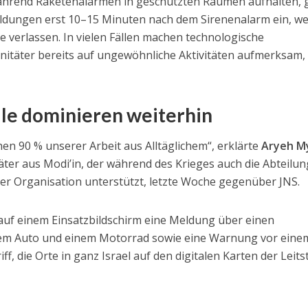
 während Raketenalarmen in geschützten Räumen aufhalten,
eldungen erst 10–15 Minuten nach dem Sirenenalarm ein, w
 verlassen. In vielen Fällen machen technologische
itäter bereits auf ungewöhnliche Aktivitäten aufmerksam,
lle dominieren weiterhin
hen 90 % unserer Arbeit aus Alltäglichem“, erklärte
Aryeh M
äter aus Modi’in, der während des Krieges auch die Abteilun
er Organisation unterstützt, letzte Woche gegenüber JNS.
auf einem Einsatzbildschirm eine Meldung über einen
m Auto und einem Motorrad sowie eine Warnung vor eine
 die Orte in ganz Israel auf den digitalen Karten der Leitst