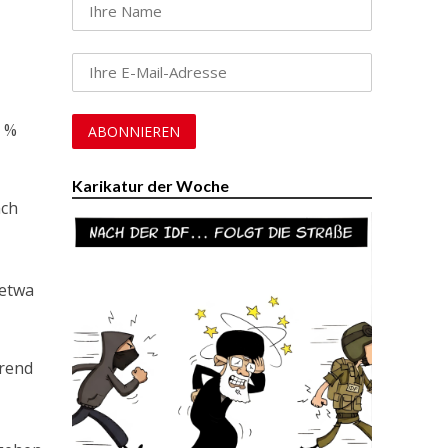
5 %
m
Karikatur der Woche
ach
 etwa
hrend