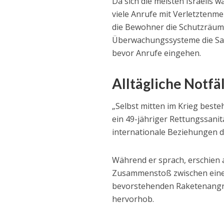
Da sich die meisten Israelis
viele Anrufe mit Verletztenm
die Bewohner die Schutzräume
Überwachungssysteme die San
bevor Anrufe eingehen.
Alltägliche Notfä
„Selbst mitten im Krieg beste
ein 49-jähriger Rettungssanit
internationale Beziehungen d
Während er sprach, erschien 
Zusammenstoß zwischen eine
bevorstehenden Raketenangriff,
hervorhob.