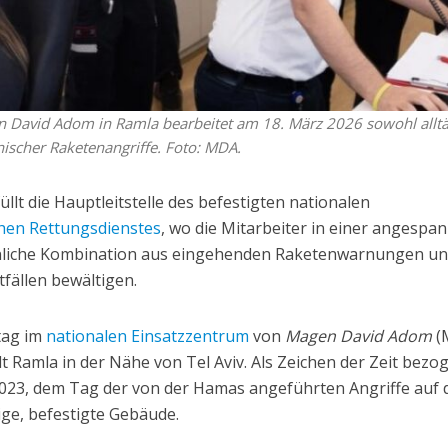
gen David Adom in Ramla bearbeitet am 18. März 2026 sowohl alltä
nischer Raketenangriffe. Foto: MDA.
llt die Hauptleitstelle des befestigten nationalen
chen Rettungsdienstes
, wo die Mitarbeiter in einer angespa
hnliche Kombination aus eingehenden Raketenwarnungen u
tfällen bewältigen.
ltag im
nationalen Einsatzzentrum
von
Magen David Adom
(
dt Ramla in der Nähe von Tel Aviv. Als Zeichen der Zeit bezog
023, dem Tag der von der Hamas angeführten Angriffe auf 
ige, befestigte Gebäude.