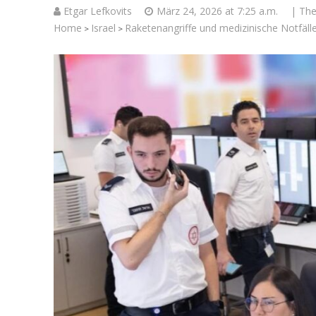
Etgar Lefkovits
März 24, 2026 at 7:25 a.m.
| Th
Home
Israel
Raketenangriffe und medizinische Notfälle 
>
>
Jenseits 
Israelisch
Soldaten bei