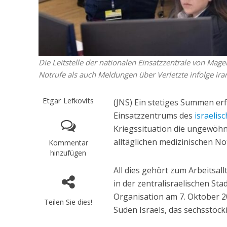
Die Leitstelle der nationalen Einsatzzentrale von Ma
Notrufe als auch Meldungen über Verletzte infolge ira
Etgar Lefkovits
(JNS) Ein stetiges Summen erfü
Einsatzzentrums des
israelis
Kriegssituation die ungewö
alltäglichen medizinischen No
Kommentar
hinzufügen
All dies gehört zum Arbeitsal
in der zentralisraelischen Sta
Organisation am 7. Oktober 2
Teilen Sie dies!
Süden Israels, das sechsstöck