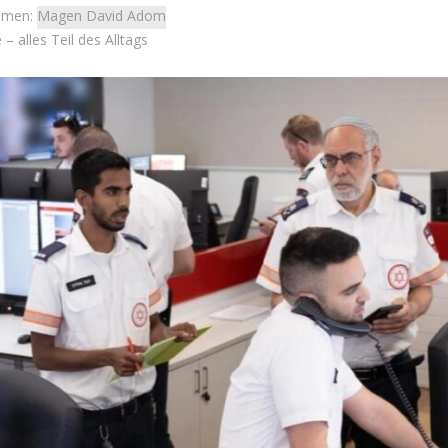
emen:
Magen David Adom
– alles Teil des Alltags
Israel
des Schlachtfelds:
Israel
e Initiativen helfen
Israelische Wahlen 2026: Das 
m Übergang ins zivile
die Knesset – Vladimir Beli
Leben