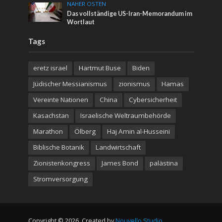
NAHER OSTEN
Das vollständige US-Iran-Memorandum im
Wortlaut
Tags
eretz israel
Hartmut Buse
Biden
Jüdischer Messianismus
zionismus
Hamas
Vereinte Nationen
China
Cybersicherheit
Kasachstan
Israelische Weltraumbehörde
Marathon
Ölberg
Haj Amin al-Husseini
Biblische Botanik
Landwirtschaft
Zionistenkongress
James Bond
palästina
Stromversorgung
Copyright © 2026. Created by
Nouvello Studio