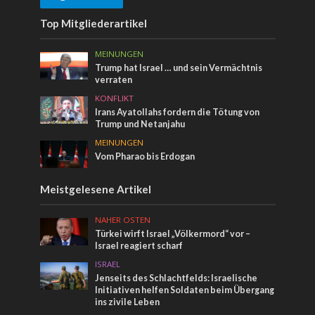
Top Mitgliederartikel
MEINUNGEN
Trump hat Israel … und sein Vermächtnis
verraten
KONFLIKT
Irans Ayatollahs fordern die Tötung von
Trump und Netanjahu
MEINUNGEN
Vom Pharao bis Erdogan
Meistgelesene Artikel
NAHER OSTEN
Türkei wirft Israel „Völkermord“ vor –
Israel reagiert scharf
ISRAEL
Jenseits des Schlachtfelds: Israelische
Initiativen helfen Soldaten beim Übergang
ins zivile Leben