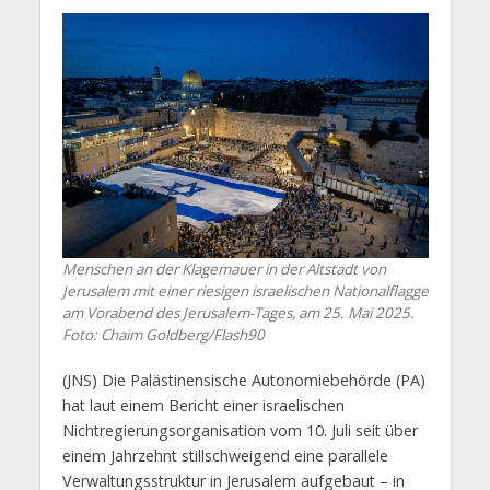
Menschen an der Klagemauer in der Altstadt von
Jerusalem mit einer riesigen israelischen Nationalflagge
am Vorabend des Jerusalem-Tages, am 25. Mai 2025.
Foto: Chaim Goldberg/Flash90
(JNS) Die Palästinensische Autonomiebehörde (PA)
hat laut einem Bericht einer israelischen
Nichtregierungsorganisation vom 10. Juli seit über
einem Jahrzehnt stillschweigend eine parallele
Verwaltungsstruktur in Jerusalem aufgebaut – in