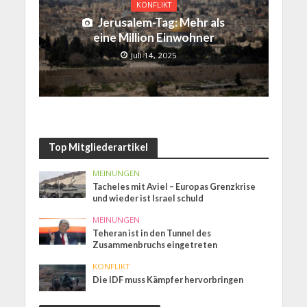
KONFLIKT
Jerusalem-Tag: Mehr als
eine Million Einwohner
Juli 14, 2025
Top Mitgliederartikel
MEINUNGEN
Tacheles mit Aviel – Europas Grenzkrise
und wieder ist Israel schuld
MEINUNGEN
Teheran ist in den Tunnel des
Zusammenbruchs eingetreten
KONFLIKT
Die IDF muss Kämpfer hervorbringen