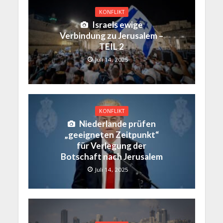
KONFLIKT
Israels ewige
Verbindung zu Jerusalem –
TEIL 2
Juli 14, 2025
KONFLIKT
Niederlande prüfen
„geeigneten Zeitpunkt“
für Verlegung der
Botschaft nach Jerusalem
Juli 14, 2025