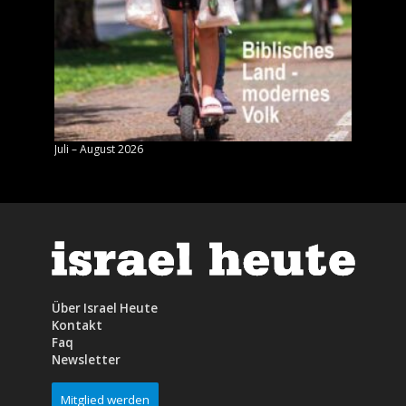
Juli – August 2026
Mai – J
Über Israel Heute
Kontakt
Faq
Newsletter
Mitglied werden