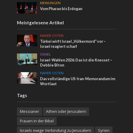
MEINUNGEN
Vom Pharao bis Erdogan
Meistgelesene Artikel
NAHER OSTEN
Türkei wirft Israel „Völkermord“ vor –
Israel reagiert scharf
ISRAEL
Israel-Wahlen 2026: Das ist die Knesset –
Debbie Biton
NAHER OSTEN
Das vollständige US-Iran-Memorandum im
Wortlaut
Tags
Messianer
Athen oder Jerusalem
Frauen in der Bibel
Israels ewige Verbindung zu Jerusalem
Syrien