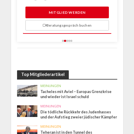
1 Probem
MITGLIED WERDEN
Beratungsgespräch buchen
n
Top Mitgliederartikel
MEINUNGEN
Tacheles mit Aviel – Europas Grenzkrise
und wieder ist Israel schuld
MEINUNGEN
Die tödliche Rückkehr des Judenhasses
und der Aufstieg zweier jüdischer Kämpfer
MEINUNGEN
Teheran ist in den Tunnel des