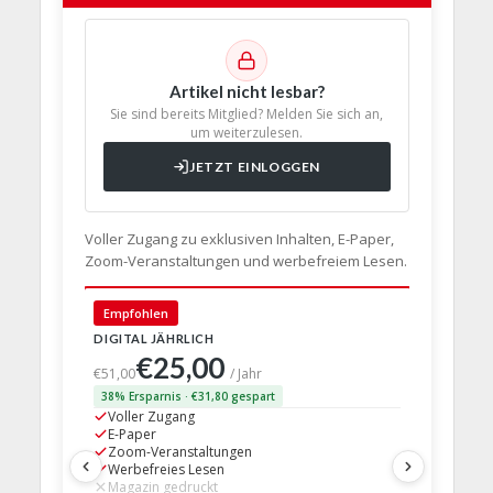
Artikel nicht lesbar?
Sie sind bereits Mitglied? Melden Sie sich an,
um weiterzulesen.
JETZT EINLOGGEN
Voller Zugang zu exklusiven Inhalten, E-Paper,
Zoom-Veranstaltungen und werbefreiem Lesen.
🇩🇪 Deut
Empfohlen
DIGITAL JÄHRLICH
PRINT + D
€25,00
€63,
€51,00
/ Jahr
38% Ersparnis · €31,80 gespart
24% Erspar
Voller Zugang
Voller Z
E-Paper
E-Paper
Zoom-Veranstaltungen
Zoom-Ve
Werbefreies Lesen
Werbefre
Magazin gedruckt
Magazin 