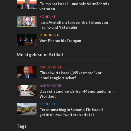
Trump hat Israel … und sein Vermächtnis
verraten
KONFLIKT
Irans Ayatollahs fordern die Tötung von
Trump und Netanjahu
MEINUNGEN
Vom Pharao bis Erdogan
Meistgelesene Artikel
NAHER OSTEN
Türkei wirft Israel „Völkermord“ vor –
Israel reagiert scharf
NAHER OSTEN
Das vollständige US-Iran-Memorandum im
Wortlaut
KONFLIKT
Terroranschlag in Samaria: Ein Israeli
getötet, zwei weitere verletzt
Tags