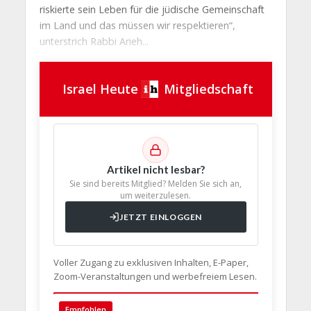
riskierte sein Leben für die jüdische Gemeinschaft
im Land und das müssen wir respektieren“,
unterstrich Rabbi Arieh...
Israel Heute
Mitgliedschaft
Artikel nicht lesbar?
Sie sind bereits Mitglied? Melden Sie sich an,
um weiterzulesen.
JETZT EINLOGGEN
Voller Zugang zu exklusiven Inhalten, E-Paper,
Zoom-Veranstaltungen und werbefreiem Lesen.
🇩🇪 Deut
Empfohlen