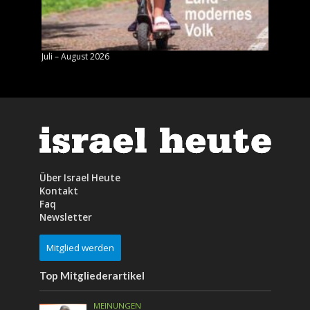
Juli – August 2026
Mai – J
Über Israel Heute
Kontakt
Faq
Newsletter
Mitglied werden
Top Mitgliederartikel
MEINUNGEN