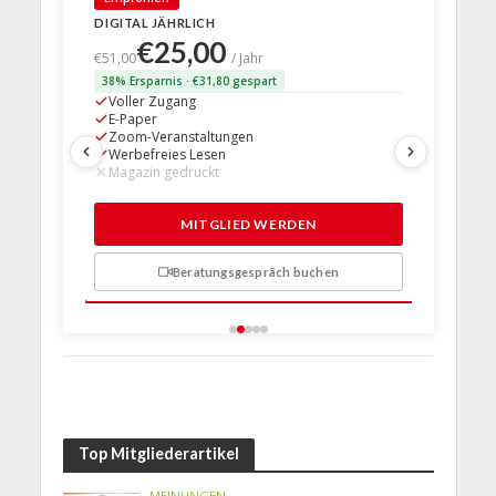
DIGITAL JÄHRLICH
PRINT + D
€25,00
€63,
€51,00
/ Jahr
38% Ersparnis · €31,80 gespart
24% Erspar
Voller Zugang
Voller Z
E-Paper
E-Paper
Zoom-Veranstaltungen
Zoom-Ve
Werbefreies Lesen
Werbefre
Magazin gedruckt
Magazin 
1 Probem
MITGLIED WERDEN
Beratungsgespräch buchen
n
Top Mitgliederartikel
MEINUNGEN