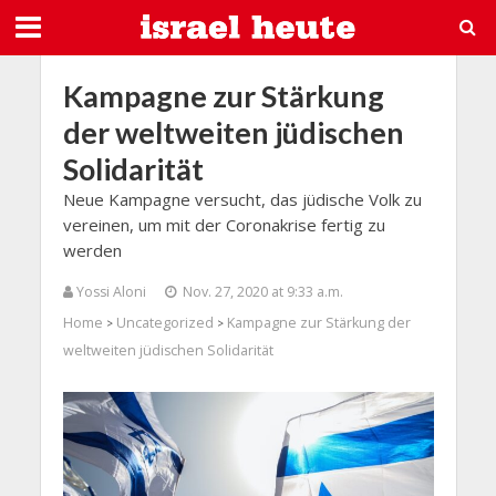
Kampagne zur Stärkung
der weltweiten jüdischen
Solidarität
Neue Kampagne versucht, das jüdische Volk zu
vereinen, um mit der Coronakrise fertig zu
werden
Yossi Aloni
Nov. 27, 2020 at 9:33 a.m.
Home
Uncategorized
Kampagne zur Stärkung der
>
>
weltweiten jüdischen Solidarität