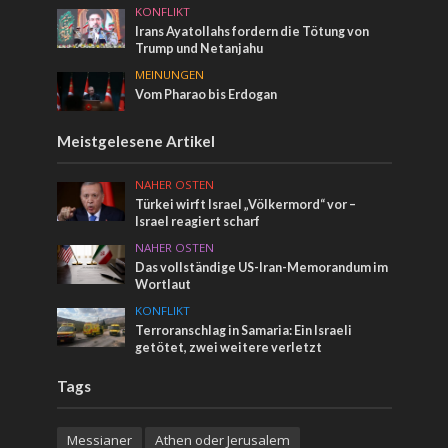
KONFLIKT
Irans Ayatollahs fordern die Tötung von
Trump und Netanjahu
MEINUNGEN
Vom Pharao bis Erdogan
Meistgelesene Artikel
NAHER OSTEN
Türkei wirft Israel „Völkermord“ vor –
Israel reagiert scharf
NAHER OSTEN
Das vollständige US-Iran-Memorandum im
Wortlaut
KONFLIKT
Terroranschlag in Samaria: Ein Israeli
getötet, zwei weitere verletzt
Tags
Messianer
Athen oder Jerusalem