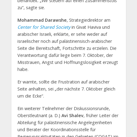
behandelt. „Wir steuern auf einen Zusammenstoß
zu“, sagte sie.
Mohammad Darawshe
, Strategiedirektor am
Center for Shared Society
in Givat Haviva und
arabischer Israeli, erklärte, er sehe weder auf
israelischer noch auf palästinensisch-arabischer
Seite die Bereitschaft, Fortschritte zu erzielen. Die
Verantwortung dafür liege beim 7. Oktober, der
Misstrauen, Angst und Hoffnungslosigkeit erzeugt
habe.
Er warnte, sollte die Frustration auf arabischer
Seite anhalten, sei „der nächste 7. Oktober gleich
um die Ecke“.
Ein weiterer Teilnehmer der Diskussionsrunde,
Oberstleutnant (a. D.)
Avi Shalev
, früher Leiter der
Abteilung für palästinensische Angelegenheiten
und Berater der Koordinationsstelle für
Regierungsaktivitäten in den Gebieten (COGAT) im