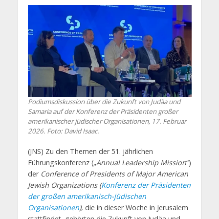
Podiumsdiskussion über die Zukunft von Judäa und
Samaria auf der Konferenz der Präsidenten großer
amerikanischer jüdischer Organisationen, 17. Februar
2026. Foto: David Isaac.
(JNS) Zu den Themen der 51. jährlichen
Führungskonferenz („
Annual Leadership Mission
“)
der
Conference of Presidents of Major American
Jewish Organizations (
Konferenz der Präsidenten
der großen amerikanisch-jüdischen
Organisationen
)
, die in dieser Woche in Jerusalem
stattfindet, gehörten die Zukunft von Judäa und