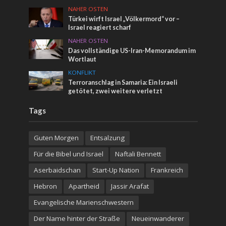
NAHER OSTEN
Türkei wirft Israel „Völkermord“ vor –
Israel reagiert scharf
NAHER OSTEN
Das vollständige US-Iran-Memorandum im
Wortlaut
KONFLIKT
Terroranschlag in Samaria: Ein Israeli
getötet, zwei weitere verletzt
Tags
Guten Morgen
Entsalzung
Für die Bibel und Israel
Naftali Bennett
Aserbaidschan
Start-Up Nation
Frankreich
Hebron
Apartheid
Jassir Arafat
Evangelische Marienschwestern
Der Name hinter der Straße
Neueinwanderer